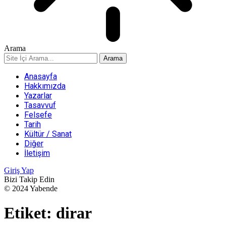
Arama
Anasayfa
Hakkımızda
Yazarlar
Tasavvuf
Felsefe
Tarih
Kültür / Sanat
Diğer
İletişim
Giriş Yap
Bizi Takip Edin
© 2024 Yabende
Etiket:
dirar