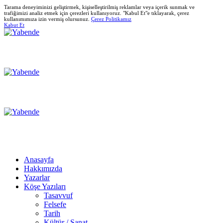
Tarama deneyiminizi geliştirmek, kişiselleştirilmiş reklamlar veya içerik sunmak ve
trafiğimizi analiz etmek için çerezleri kullanıyoruz. "Kabul Et"e tıklayarak, çerez
kullanımımıza izin vermiş olursunuz.
Çerez Politikamız
Kabut Et
Anasayfa
Hakkımızda
Yazarlar
Köşe Yazıları
Tasavvuf
Felsefe
Tarih
Kültür / Sanat