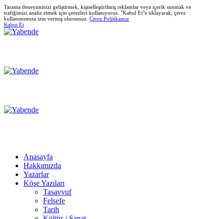
Tarama deneyiminizi geliştirmek, kişiselleştirilmiş reklamlar veya içerik sunmak ve
trafiğimizi analiz etmek için çerezleri kullanıyoruz. "Kabul Et"e tıklayarak, çerez
kullanımımıza izin vermiş olursunuz.
Çerez Politikamız
Kabut Et
Anasayfa
Hakkımızda
Yazarlar
Köşe Yazıları
Tasavvuf
Felsefe
Tarih
Kültür / Sanat