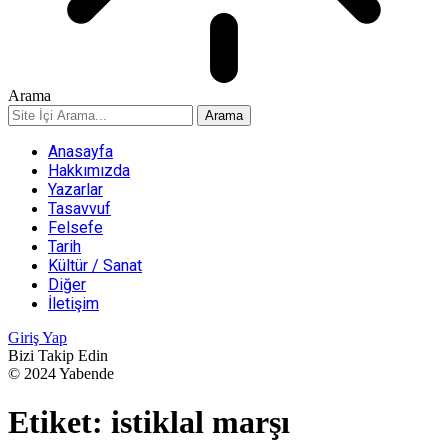
Arama
Anasayfa
Hakkımızda
Yazarlar
Tasavvuf
Felsefe
Tarih
Kültür / Sanat
Diğer
İletişim
Giriş Yap
Bizi Takip Edin
© 2024 Yabende
Etiket:
istiklal marşı