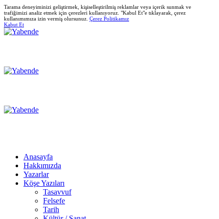
Tarama deneyiminizi geliştirmek, kişiselleştirilmiş reklamlar veya içerik sunmak ve
trafiğimizi analiz etmek için çerezleri kullanıyoruz. "Kabul Et"e tıklayarak, çerez
kullanımımıza izin vermiş olursunuz.
Çerez Politikamız
Kabut Et
Anasayfa
Hakkımızda
Yazarlar
Köşe Yazıları
Tasavvuf
Felsefe
Tarih
Kültür / Sanat