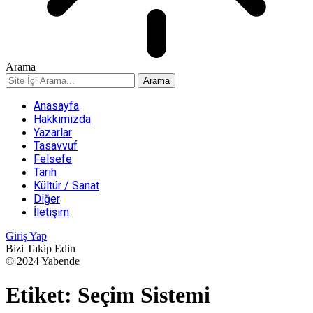
Arama
Anasayfa
Hakkımızda
Yazarlar
Tasavvuf
Felsefe
Tarih
Kültür / Sanat
Diğer
İletişim
Giriş Yap
Bizi Takip Edin
© 2024 Yabende
Etiket:
Seçim Sistemi