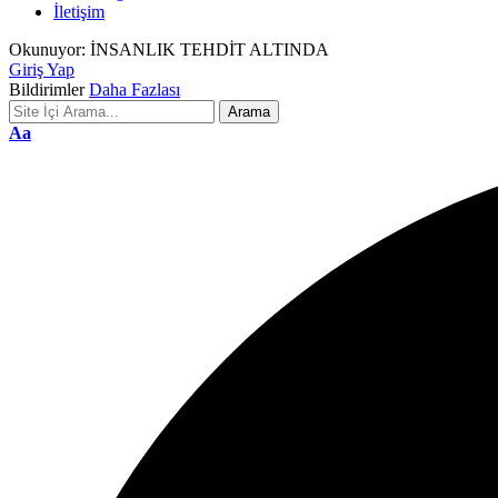
İletişim
Okunuyor:
İNSANLIK TEHDİT ALTINDA
Giriş Yap
Bildirimler
Daha Fazlası
Font
Aa
Resizer