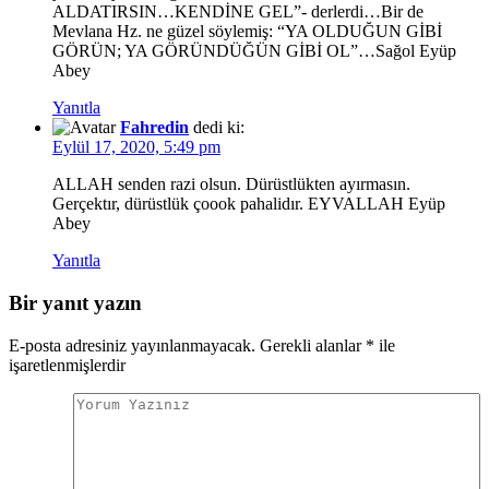
ALDATIRSIN…KENDİNE GEL”- derlerdi…Bir de
Mevlana Hz. ne güzel söylemiş: “YA OLDUĞUN GİBİ
GÖRÜN; YA GÖRÜNDÜĞÜN GİBİ OL”…Sağol Eyüp
Abey
Yanıtla
Fahredin
dedi ki:
Eylül 17, 2020, 5:49 pm
ALLAH senden razi olsun. Dürüstlükten ayırmasın.
Gerçektır, dürüstlük çoook pahalidır. EYVALLAH Eyüp
Abey
Yanıtla
Bir yanıt yazın
E-posta adresiniz yayınlanmayacak.
Gerekli alanlar
*
ile
işaretlenmişlerdir