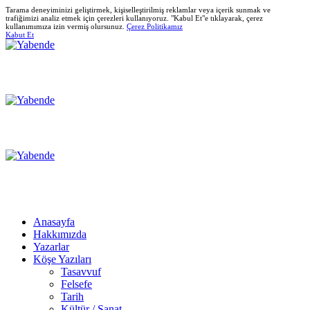
Tarama deneyiminizi geliştirmek, kişiselleştirilmiş reklamlar veya içerik sunmak ve
trafiğimizi analiz etmek için çerezleri kullanıyoruz. "Kabul Et"e tıklayarak, çerez
kullanımımıza izin vermiş olursunuz.
Çerez Politikamız
Kabut Et
Anasayfa
Hakkımızda
Yazarlar
Köşe Yazıları
Tasavvuf
Felsefe
Tarih
Kültür / Sanat