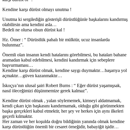
Kendine karşı dürüst olmayı unutma !
Unutma ki sergilediğin gösterişli dürüstlüğünle başkalarını kandırmış
olabilirsin ama kendini asla…
Bedeli ne olursa olsun dürüst kal !
Hz. Ömer : “ Dürüstlük pahalı bir mülktür, ucuz insanlarda
bulunmaz”.
Önemli olan insanın kendi hatalarını görebilmesi, bu hataları bahane
aramadan kabul edebilmesi, kendini kandırmak için sebeplere
başvurmaması…
Kendine karşı dürüst olmak, kendine saygı duymaktır…başarıya yol
açmaktır…güven kazanmaktır…
İskoçya’nın ulusal şairi Robert Burns : “ Eğer dürüst yaşamışsak,
nasıl öleceğimizi düşünmemize gerek kalmaz”.
Kendine dürüst olmak , yalan söylememek, kimseyi aldatmamak,
kendi çıkarı için başkasını kandırmamak, olduğu gibi görünmekten
başka gerçekleri kabul etmektir, her şey ve herkes için aynı ilkeleri
geçerli kılmaktır.
Her zaman ve her koşulda doğru bildiğinin yanında olmak kendine
karşı dürüstlüğün önemli bir cesaret örneğidir, babayiğit işidir…