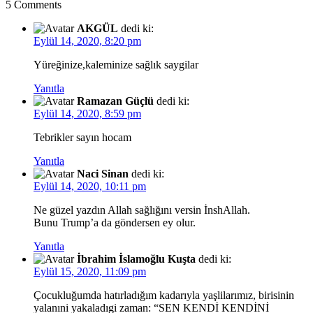
5 Comments
AKGÜL
dedi ki:
Eylül 14, 2020, 8:20 pm
Yüreğinize,kaleminize sağlık saygilar
Yanıtla
Ramazan Güçlü
dedi ki:
Eylül 14, 2020, 8:59 pm
Tebrikler sayın hocam
Yanıtla
Naci Sinan
dedi ki:
Eylül 14, 2020, 10:11 pm
Ne güzel yazdın Allah sağlığını versin İnshAllah.
Bunu Trump’a da göndersen ey olur.
Yanıtla
İbrahim İslamoğlu Kuşta
dedi ki:
Eylül 15, 2020, 11:09 pm
Çocukluğumda hatırladığım kadarıyla yaşlilarımız, birisinin
yalanıni yakaladıgi zaman: “SEN KENDİ KENDİNİ