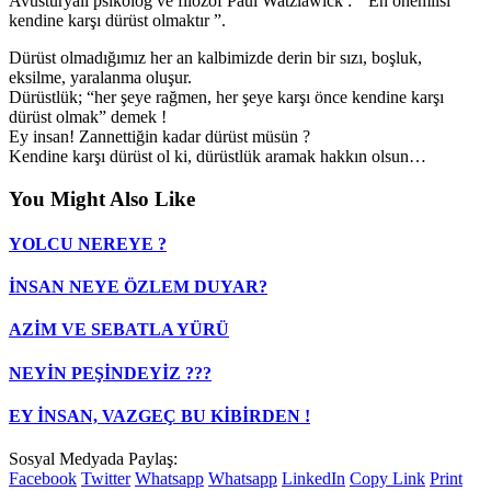
Avusturyalı psikolog ve filozof Paul Watzlawick : “ En önemlisi
kendine karşı dürüst olmaktır ”.
Dürüst olmadığımız her an kalbimizde derin bir sızı, boşluk,
eksilme, yaralanma oluşur.
Dürüstlük; “her şeye rağmen, her şeye karşı önce kendine karşı
dürüst olmak” demek !
Ey insan! Zannettiğin kadar dürüst müsün ?
Kendine karşı dürüst ol ki, dürüstlük aramak hakkın olsun…
You Might Also Like
YOLCU NEREYE ?
İNSAN NEYE ÖZLEM DUYAR?
AZİM VE SEBATLA YÜRÜ
NEYİN PEŞİNDEYİZ ???
EY İNSAN, VAZGEÇ BU KİBİRDEN !
Sosyal Medyada Paylaş:
Facebook
Twitter
Whatsapp
Whatsapp
LinkedIn
Copy Link
Print