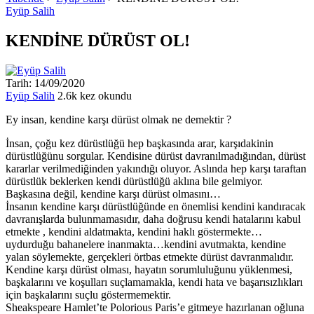
Eyüp Salih
KENDİNE DÜRÜST OL!
Tarih: 14/09/2020
Eyüp Salih
2.6k kez okundu
Ey insan, kendine karşı dürüst olmak ne demektir ?
İnsan, çoğu kez dürüstlüğü hep başkasında arar, karşıdakinin
dürüstlüğünu sorgular. Kendisine dürüst davranılmadığından, dürüst
kararlar verilmediğinden yakındığı oluyor. Aslında hep karşı taraftan
dürüstlük beklerken kendi dürüstlüğü aklına bile gelmiyor.
Başkasına değil, kendine karşı dürüst olmasını…
İnsanın kendine karşı dürüstlüğünde en önemlisi kendini kandıracak
davranışlarda bulunmamasıdır, daha doğrusu kendi hatalarını kabul
etmekte , kendini aldatmakta, kendini haklı göstermekte…
uydurduğu bahanelere inanmakta…kendini avutmakta, kendine
yalan söylemekte, gerçekleri örtbas etmekte dürüst davranmalıdır.
Kendine karşı dürüst olması, hayatın sorumluluğunu yüklenmesi,
başkalarını ve koşulları suçlamamakla, kendi hata ve başarısızlıkları
için başkalarını suçlu göstermemektir.
Sheakspeare Hamlet’te Polorious Paris’e gitmeye hazırlanan oğluna