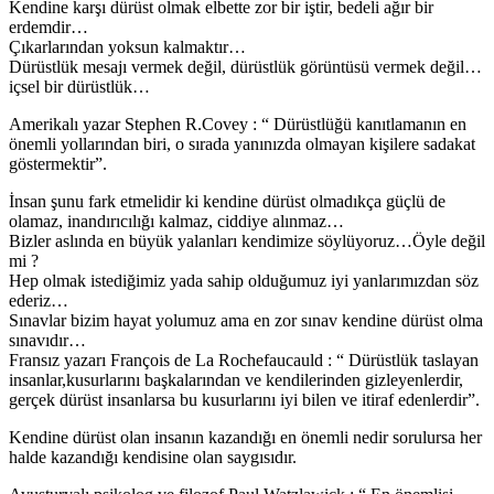
Kendine karşı dürüst olmak elbette zor bir iştir, bedeli ağır bir
erdemdir…
Çıkarlarından yoksun kalmaktır…
Dürüstlük mesajı vermek değil, dürüstlük görüntüsü vermek değil…
içsel bir dürüstlük…
Amerikalı yazar Stephen R.Covey : “ Dürüstlüğü kanıtlamanın en
önemli yollarından biri, o sırada yanınızda olmayan kişilere sadakat
göstermektir”.
İnsan şunu fark etmelidir ki kendine dürüst olmadıkça güçlü de
olamaz, inandırıcılığı kalmaz, ciddiye alınmaz…
Bizler aslında en büyük yalanları kendimize söylüyoruz…Öyle değil
mi ?
Hep olmak istediğimiz yada sahip olduğumuz iyi yanlarımızdan söz
ederiz…
Sınavlar bizim hayat yolumuz ama en zor sınav kendine dürüst olma
sınavıdır…
Fransız yazarı François de La Rochefaucauld : “ Dürüstlük taslayan
insanlar,kusurlarını başkalarından ve kendilerinden gizleyenlerdir,
gerçek dürüst insanlarsa bu kusurlarını iyi bilen ve itiraf edenlerdir”.
Kendine dürüst olan insanın kazandığı en önemli nedir sorulursa her
halde kazandığı kendisine olan saygısıdır.