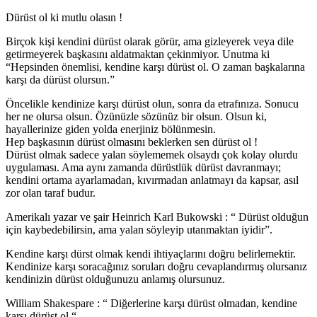
Dürüst ol ki mutlu olasın !
Birçok kişi kendini dürüst olarak görür, ama gizleyerek veya dile
getirmeyerek başkasını aldatmaktan çekinmiyor. Unutma ki
“Hepsinden önemlisi, kendine karşı dürüst ol. O zaman başkalarına
karşı da dürüst olursun.”
Öncelikle kendinize karşı dürüst olun, sonra da etrafınıza. Sonucu
her ne olursa olsun. Özünüzle sözünüz bir olsun. Olsun ki,
hayallerinize giden yolda enerjiniz bölünmesin.
Hep başkasının dürüst olmasını beklerken sen dürüst ol !
Dürüst olmak sadece yalan söylememek olsaydı çok kolay olurdu
uygulaması. Ama aynı zamanda dürüstlük dürüst davranmayı;
kendini ortama ayarlamadan, kıvırmadan anlatmayı da kapsar, asıl
zor olan taraf budur.
Amerikalı yazar ve şair Heinrich Karl Bukowski : “ Dürüst olduğun
için kaybedebilirsin, ama yalan söyleyip utanmaktan iyidir”.
Kendine karşı dürst olmak kendi ihtiyaçlarını doğru belirlemektir.
Kendinize karşı soracağınız soruları doğru cevaplandırmış olursanız
kendinizin dürüst olduğunuzu anlamış olursunuz.
William Shakespare : “ Diğerlerine karşı dürüst olmadan, kendine
karşı dürüst ol “.