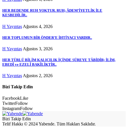
HER BEDENDE RUH YOKTUR. RUH; ÂDEM’İYETLİK İLE
KESBEDİLİR..
H Yayıntaş
Ağustos 4, 2026
HER TOPLUMUN BİR ÖNDER’E İHTİYACI VARDIR..
H Yayıntaş
Ağustos 3, 2026
HER TÜRLÜ BİLİM KALICILIK İÇİNDE SÜREYE TÂBİDİR; İLİM,
EBEDÎ ve EZELÎ BAKÎLİKTİR..
H Yayıntaş
Ağustos 2, 2026
Bizi Takip Edin
Facebook
Like
Twitter
Follow
Instagram
Follow
Bizi Takip Edin
Telif Hakkı © 2024 Yabende. Tüm Hakları Saklıdır.