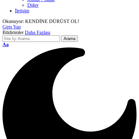
Diğer
İletişim
Okunuyor:
KENDİNE DÜRÜST OL!
Giriş Yap
Bildirimler
Daha Fazlası
Font
Aa
Resizer