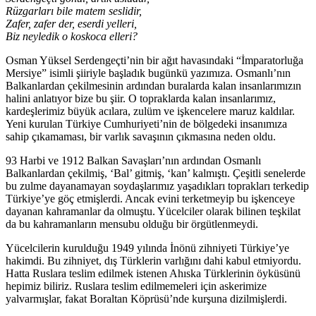
Rüzgarları bile matem seslidir,
Zafer, zafer der, eserdi yelleri,
Biz neyledik o koskoca elleri?
Osman Yüksel Serdengeçti’nin bir ağıt havasındaki “İmparatorluğa
Mersiye” isimli şiiriyle başladık bugünkü yazımıza. Osmanlı’nın
Balkanlardan çekilmesinin ardından buralarda kalan insanlarımızın
halini anlatıyor bize bu şiir. O topraklarda kalan insanlarımız,
kardeşlerimiz büyük acılara, zulüm ve işkencelere maruz kaldılar.
Yeni kurulan Türkiye Cumhuriyeti’nin de bölgedeki insanımıza
sahip çıkamaması, bir varlık savaşının çıkmasına neden oldu.
93 Harbi ve 1912 Balkan Savaşları’nın ardından Osmanlı
Balkanlardan çekilmiş, ‘Bal’ gitmiş, ‘kan’ kalmıştı. Çeşitli senelerde
bu zulme dayanamayan soydaşlarımız yaşadıkları toprakları terkedip
Türkiye’ye göç etmişlerdi. Ancak evini terketmeyip bu işkenceye
dayanan kahramanlar da olmuştu. Yücelciler olarak bilinen teşkilat
da bu kahramanların mensubu olduğu bir örgütlenmeydi.
Yücelcilerin kurulduğu 1949 yılında İnönü zihniyeti Türkiye’ye
hakimdi. Bu zihniyet, dış Türklerin varlığını dahi kabul etmiyordu.
Hatta Ruslara teslim edilmek istenen Ahıska Türklerinin öyküsünü
hepimiz biliriz. Ruslara teslim edilmemeleri için askerimize
yalvarmışlar, fakat Boraltan Köprüsü’nde kurşuna dizilmişlerdi.