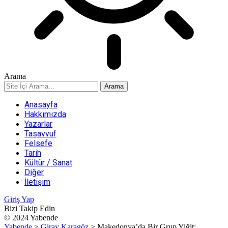
Arama
Anasayfa
Hakkımızda
Yazarlar
Tasavvuf
Felsefe
Tarih
Kültür / Sanat
Diğer
İletişim
Giriş Yap
Bizi Takip Edin
© 2024 Yabende
Yabende
>
Giray Karagöz
>
Makedonya’da Bir Grup Yiğit: