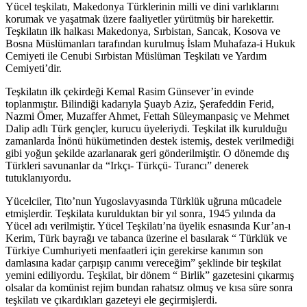
Yücel teşkilatı, Makedonya Türklerinin milli ve dini varlıklarını
korumak ve yaşatmak üzere faaliyetler yürütmüş bir harekettir.
Teşkilatın ilk halkası Makedonya, Sırbistan, Sancak, Kosova ve
Bosna Müslümanları tarafından kurulmuş İslam Muhafaza-i Hukuk
Cemiyeti ile Cenubi Sırbistan Müslüman Teşkilatı ve Yardım
Cemiyeti’dir.
Teşkilatın ilk çekirdeği Kemal Rasim Günsever’in evinde
toplanmıştır. Bilindiği kadarıyla Şuayb Aziz, Şerafeddin Ferid,
Nazmi Ömer, Muzaffer Ahmet, Fettah Süleymanpasiç ve Mehmet
Dalip adlı Türk gençler, kurucu üyeleriydi. Teşkilat ilk kurulduğu
zamanlarda İnönü hükümetinden destek istemiş, destek verilmediği
gibi yoğun şekilde azarlanarak geri gönderilmiştir. O dönemde dış
Türkleri savunanlar da “Irkçı- Türkçü- Turancı” denerek
tutuklanıyordu.
Yücelciler, Tito’nun Yugoslavyasında Türklük uğruna mücadele
etmişlerdir. Teşkilata kurulduktan bir yıl sonra, 1945 yılında da
Yücel adı verilmiştir. Yücel Teşkilatı’na üyelik esnasında Kur’an-ı
Kerim, Türk bayrağı ve tabanca üzerine el basılarak “ Türklük ve
Türkiye Cumhuriyeti menfaatleri için gerekirse kanımın son
damlasına kadar çarpışıp canımı vereceğim” şeklinde bir teşkilat
yemini ediliyordu. Teşkilat, bir dönem “ Birlik” gazetesini çıkarmış
olsalar da komünist rejim bundan rahatsız olmuş ve kısa süre sonra
teşkilatı ve çıkardıkları gazeteyi ele geçirmişlerdi.