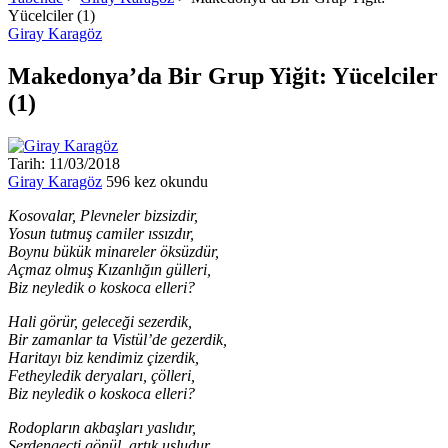
Yücelciler (1)
Giray Karagöz
Makedonya’da Bir Grup Yiğit: Yücelciler
(1)
Tarih: 11/03/2018
Giray Karagöz
596 kez okundu
Kosovalar, Plevneler bizsizdir,
Yosun tutmuş camiler ıssızdır,
Boynu bükük minareler öksüzdür,
Açmaz olmuş Kızanlığın gülleri,
Biz neyledik o koskoca elleri?
Hali görür, geleceği sezerdik,
Bir zamanlar ta Vistül’de gezerdik,
Haritayı biz kendimiz çizerdik,
Fetheyledik deryaları, çölleri,
Biz neyledik o koskoca elleri?
Rodopların akbaşları yaslıdır,
Serdengeçti gönül, artık usludur,