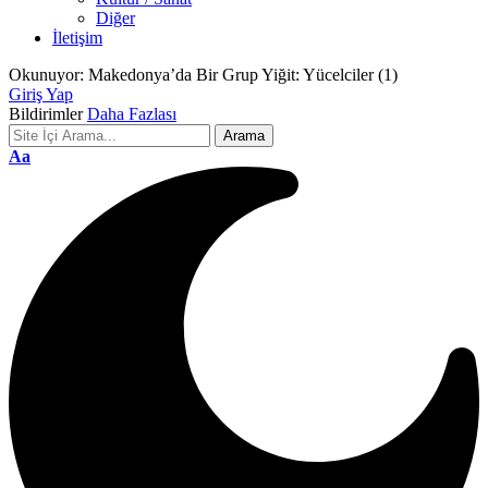
Diğer
İletişim
Okunuyor:
Makedonya’da Bir Grup Yiğit: Yücelciler (1)
Giriş Yap
Bildirimler
Daha Fazlası
Font
Aa
Resizer