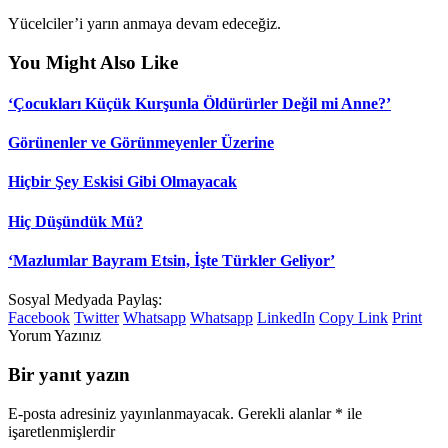
Yücelciler’i yarın anmaya devam edeceğiz.
You Might Also Like
‘Çocukları Küçük Kurşunla Öldürürler Değil mi Anne?’
Görünenler ve Görünmeyenler Üzerine
Hiçbir Şey Eskisi Gibi Olmayacak
Hiç Düşündük Mü?
‘Mazlumlar Bayram Etsin, İşte Türkler Geliyor’
Sosyal Medyada Paylaş:
Facebook
Twitter
Whatsapp
Whatsapp
LinkedIn
Copy Link
Print
Yorum Yazınız
Bir yanıt yazın
E-posta adresiniz yayınlanmayacak.
Gerekli alanlar
*
ile
işaretlenmişlerdir