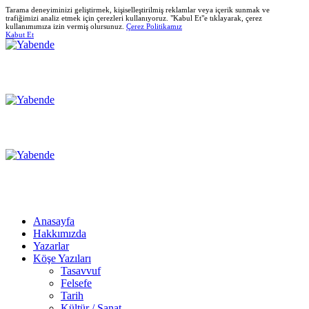
Tarama deneyiminizi geliştirmek, kişiselleştirilmiş reklamlar veya içerik sunmak ve
trafiğimizi analiz etmek için çerezleri kullanıyoruz. "Kabul Et"e tıklayarak, çerez
kullanımımıza izin vermiş olursunuz.
Çerez Politikamız
Kabut Et
Anasayfa
Hakkımızda
Yazarlar
Köşe Yazıları
Tasavvuf
Felsefe
Tarih
Kültür / Sanat