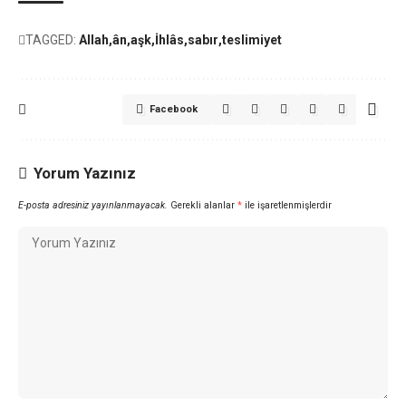
TAGGED:
Allah
ân
aşk
İhlâs
sabır
teslimiyet
Facebook
Yorum Yazınız
E-posta adresiniz yayınlanmayacak.
Gerekli alanlar
*
ile işaretlenmişlerdir