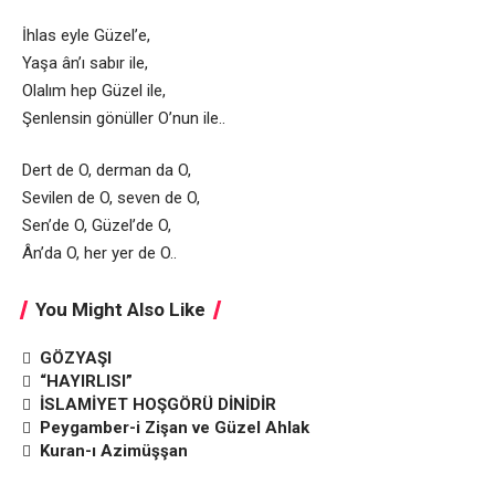
İhlas eyle Güzel’e,
Yaşa ân’ı sabır ile,
Olalım hep Güzel ile,
Şenlensin gönüller O’nun ile..
Dert de O, derman da O,
Sevilen de O, seven de O,
Sen’de O, Güzel’de O,
Ân’da O, her yer de O..
You Might Also Like
GÖZYAŞI
“HAYIRLISI”
İSLAMİYET HOŞGÖRÜ DİNİDİR
Peygamber-i Zişan ve Güzel Ahlak
Kuran-ı Azimüşşan