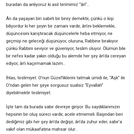
buradan da anlıyoruz ki asıl terimimiz “ân”…
Ân da yaşayan biri sabırlı bir birey demektir, çünkü o kişi
biliyordur ki her şeyin bir zamanı vardır, ân’ını beklemekle,
düşüncesini karıştıracak düşüncelerle heba etmiyor, ne
geçmişi ne geleceği düşünüyor, oluruna, Rabbine bırakıyor
çünkü Rabbini seviyor ve güveniyor, teslim oluyor. Ölümün bile
bir nefes kadar yakın olduğu bu alemde her şey ân’da cereyan
ediyor, ân’ı kaçırmamak lazım…
İhlas, teslimiyet. O’nun Güzel’liklerini tatmak ümidi ile, “Aşk” ile
O’ndan gelen her şeye sorgusuz sualsiz “Eyvallah”
diyebilmektir teslimiyet.
İşte tam da burada sabır devreye giriyor. Bu saydıklarımızın
hepsinin bir oluş süreci vardır, acele etmemeli. Başından beri
dediğimiz gibi her şey ân’da değişir, ân’da zuhur eder, sabır’a
vakıf olan mükaafatına mahsar olur…