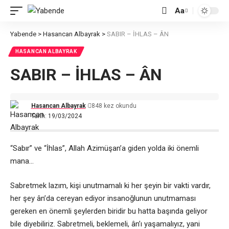
Aa
Font
Resizer
Yabende
>
Hasancan Albayrak
>
SABIR – İHLAS – ÂN
HASANCAN ALBAYRAK
SABIR – İHLAS – ÂN
Hasancan Albayrak
848 kez okundu
Tarih: 19/03/2024
“Sabır” ve “İhlas”, Allah Azimüşan’a giden yolda iki önemli
mana…
Sabretmek lazım, kişi unutmamalı ki her şeyin bir vakti vardır,
her şey ân’da cereyan ediyor insanoğlunun unutmaması
gereken en önemli şeylerden biridir bu hatta başında geliyor
bile diyebiliriz. Sabretmeli, beklemeli, ân’ı yaşamalıyız, yani