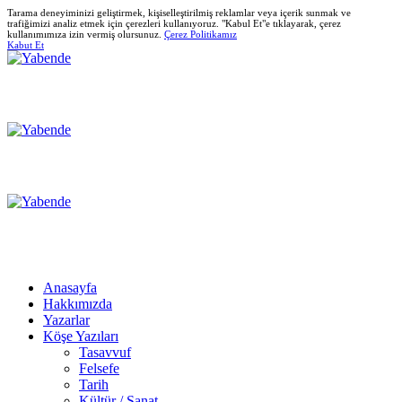
Tarama deneyiminizi geliştirmek, kişiselleştirilmiş reklamlar veya içerik sunmak ve
trafiğimizi analiz etmek için çerezleri kullanıyoruz. "Kabul Et"e tıklayarak, çerez
kullanımımıza izin vermiş olursunuz.
Çerez Politikamız
Kabut Et
Anasayfa
Hakkımızda
Yazarlar
Köşe Yazıları
Tasavvuf
Felsefe
Tarih
Kültür / Sanat