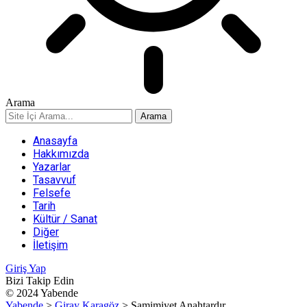
Arama
Anasayfa
Hakkımızda
Yazarlar
Tasavvuf
Felsefe
Tarih
Kültür / Sanat
Diğer
İletişim
Giriş Yap
Bizi Takip Edin
© 2024 Yabende
Yabende
>
Giray Karagöz
>
Samimiyet Anahtardır