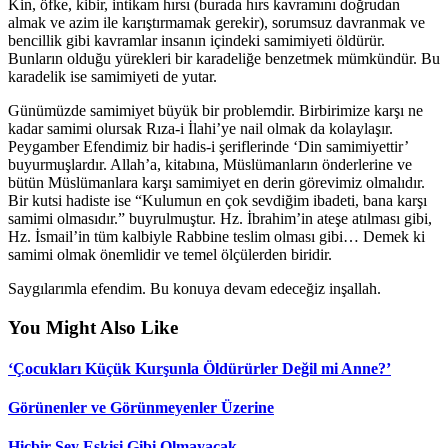
Kin, öfke, kibir, intikam hırsı (burada hırs kavramını doğrudan
almak ve azim ile karıştırmamak gerekir), sorumsuz davranmak ve
bencillik gibi kavramlar insanın içindeki samimiyeti öldürür.
Bunların olduğu yürekleri bir karadeliğe benzetmek mümkündür. Bu
karadelik ise samimiyeti de yutar.
Günümüzde samimiyet büyük bir problemdir. Birbirimize karşı ne
kadar samimi olursak Rıza-i İlahi’ye nail olmak da kolaylaşır.
Peygamber Efendimiz bir hadis-i şeriflerinde ‘Din samimiyettir’
buyurmuşlardır. Allah’a, kitabına, Müslümanların önderlerine ve
bütün Müslümanlara karşı samimiyet en derin görevimiz olmalıdır.
Bir kutsi hadiste ise “Kulumun en çok sevdiğim ibadeti, bana karşı
samimi olmasıdır.” buyrulmuştur. Hz. İbrahim’in ateşe atılması gibi,
Hz. İsmail’in tüm kalbiyle Rabbine teslim olması gibi… Demek ki
samimi olmak önemlidir ve temel ölçülerden biridir.
Saygılarımla efendim. Bu konuya devam edeceğiz inşallah.
You Might Also Like
‘Çocukları Küçük Kurşunla Öldürürler Değil mi Anne?’
Görünenler ve Görünmeyenler Üzerine
Hiçbir Şey Eskisi Gibi Olmayacak