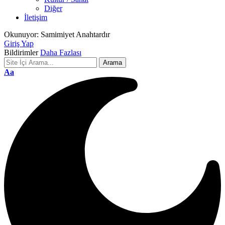
Diğer
İletişim
Okunuyor:
Samimiyet Anahtardır
Giriş Yap
Bildirimler
Daha Fazlası
Font
Aa
Resizer