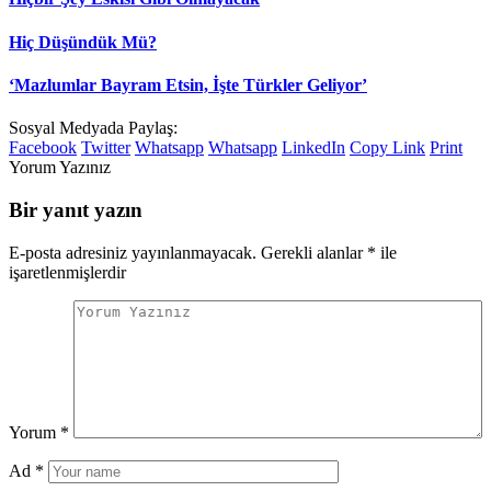
Hiç Düşündük Mü?
‘Mazlumlar Bayram Etsin, İşte Türkler Geliyor’
Sosyal Medyada Paylaş:
Facebook
Twitter
Whatsapp
Whatsapp
LinkedIn
Copy Link
Print
Yorum Yazınız
Bir yanıt yazın
E-posta adresiniz yayınlanmayacak.
Gerekli alanlar
*
ile
işaretlenmişlerdir
Yorum
*
Ad
*