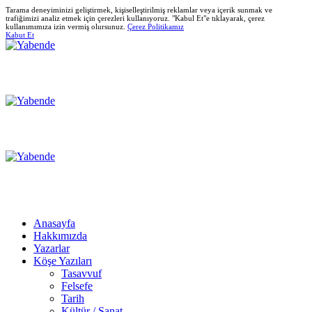
Tarama deneyiminizi geliştirmek, kişiselleştirilmiş reklamlar veya içerik sunmak ve
trafiğimizi analiz etmek için çerezleri kullanıyoruz. "Kabul Et"e tıklayarak, çerez
kullanımımıza izin vermiş olursunuz.
Çerez Politikamız
Kabut Et
Anasayfa
Hakkımızda
Yazarlar
Köşe Yazıları
Tasavvuf
Felsefe
Tarih
Kültür / Sanat