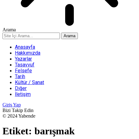
Arama
Anasayfa
Hakkımızda
Yazarlar
Tasavvuf
Felsefe
Tarih
Kültür / Sanat
Diğer
İletişim
Giriş Yap
Bizi Takip Edin
© 2024 Yabende
Etiket:
barışmak