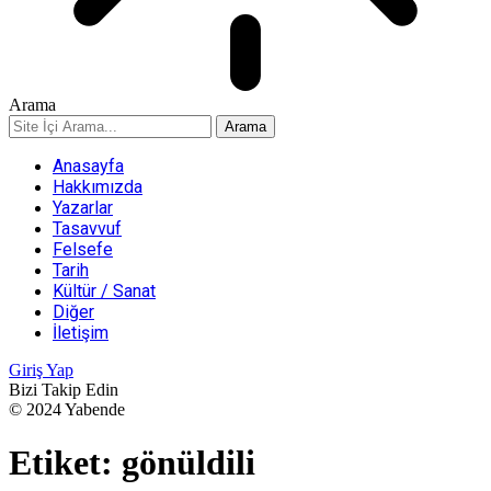
Arama
Anasayfa
Hakkımızda
Yazarlar
Tasavvuf
Felsefe
Tarih
Kültür / Sanat
Diğer
İletişim
Giriş Yap
Bizi Takip Edin
© 2024 Yabende
Etiket:
gönüldili