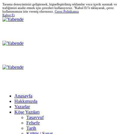
Tarama deneyiminizi geliştirmek, kişiselleştirilmiş reklamlar veya içerik sunmak ve
trafiğimizi analiz etmek için çerezleri kullanıyoruz. "Kabul Et"e tıklayarak, çerez
kullanımımıza izin vermiş olursunuz.
Çerez Politikamız
Kabut Et
Anasayfa
Hakkımızda
Yazarlar
Köşe Yazıları
Tasavvuf
Felsefe
Tarih
Kültür / Sanat