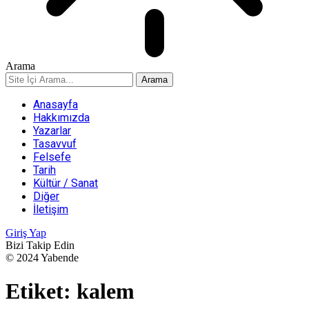
Arama
Anasayfa
Hakkımızda
Yazarlar
Tasavvuf
Felsefe
Tarih
Kültür / Sanat
Diğer
İletişim
Giriş Yap
Bizi Takip Edin
© 2024 Yabende
Etiket:
kalem