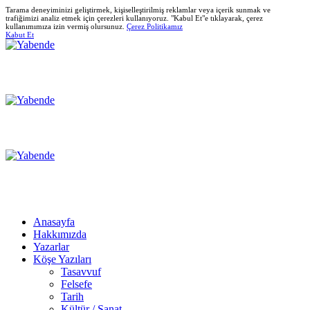
Tarama deneyiminizi geliştirmek, kişiselleştirilmiş reklamlar veya içerik sunmak ve
trafiğimizi analiz etmek için çerezleri kullanıyoruz. "Kabul Et"e tıklayarak, çerez
kullanımımıza izin vermiş olursunuz.
Çerez Politikamız
Kabut Et
Anasayfa
Hakkımızda
Yazarlar
Köşe Yazıları
Tasavvuf
Felsefe
Tarih
Kültür / Sanat