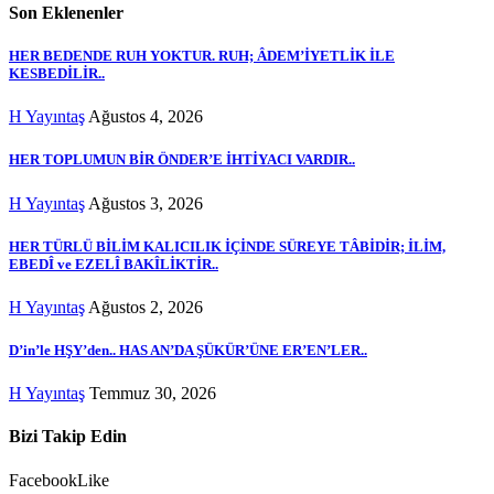
Son Eklenenler
HER BEDENDE RUH YOKTUR. RUH; ÂDEM’İYETLİK İLE
KESBEDİLİR..
H Yayıntaş
Ağustos 4, 2026
HER TOPLUMUN BİR ÖNDER’E İHTİYACI VARDIR..
H Yayıntaş
Ağustos 3, 2026
HER TÜRLÜ BİLİM KALICILIK İÇİNDE SÜREYE TÂBİDİR; İLİM,
EBEDÎ ve EZELÎ BAKÎLİKTİR..
H Yayıntaş
Ağustos 2, 2026
D’in’le HŞY’den.. HAS AN’DA ŞÜKÜR’ÜNE ER’EN’LER..
H Yayıntaş
Temmuz 30, 2026
Bizi Takip Edin
Facebook
Like