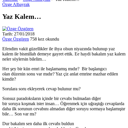
Özge Albayrak
Yaz Kalem…
Tarih: 27/01/2018
Özge Özgören
758 kez okundu
Efendim vakit güzellikler ile ihya olsun niyazında bulunup yaz
kalem ile bismillah demeye gayret ettik. Ee haydi bakalım yaz kalem
neler söylersin bilelim…
Her şey bir kün emri ile başlamamış mıdır? Bir başlangıcı
olan düzenin sonu var mıdır? Yaz çiz anlat emrine mazhar edilen
kimdir?
Sorulara soru ekleyerek cevap bulunur mu?
Sonsuz paradoksların içinde bir cevabı bulmadan diğer
bir soruya koşmak ister insan… Öğrenmek için uğraştığı cevaplarda
daha ilk sorunun cevabını almadan diğer soruyu sormaya başlamıştır
bile… Son var mı?
Dur bakalım sen daha ilk cevabı buldun