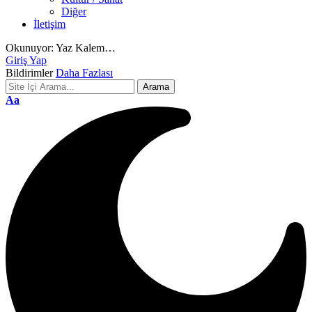
Diğer
İletişim
Okunuyor:
Yaz Kalem…
Giriş Yap
Bildirimler
Daha Fazlası
Font
Aa
Resizer