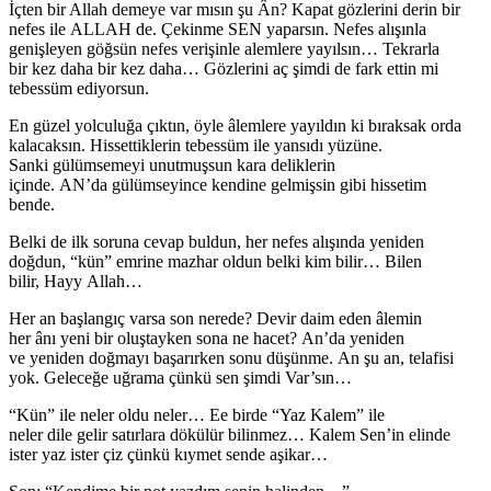
İçten bir Allah demeye var mısın şu Ân? Kapat gözlerini derin bir
nefes ile ALLAH de. Çekinme SEN yaparsın. Nefes alışınla
genişleyen göğsün nefes verişinle alemlere yayılsın… Tekrarla
bir kez daha bir kez daha… Gözlerini aç şimdi de fark ettin mi
tebessüm ediyorsun.
En güzel yolculuğa çıktın, öyle âlemlere yayıldın ki bıraksak orda
kalacaksın. Hissettiklerin tebessüm ile yansıdı yüzüne.
Sanki gülümsemeyi unutmuşsun kara deliklerin
içinde. AN’da gülümseyince kendine gelmişsin gibi hissetim
bende.
Belki de ilk soruna cevap buldun, her nefes alışında yeniden
doğdun, “kün” emrine mazhar oldun belki kim bilir… Bilen
bilir, Hayy Allah…
Her an başlangıç varsa son nerede? Devir daim eden âlemin
her ânı yeni bir oluştayken sona ne hacet? An’da yeniden
ve yeniden doğmayı başarırken sonu düşünme. An şu an, telafisi
yok. Geleceğe uğrama çünkü sen şimdi Var’sın…
“Kün” ile neler oldu neler… Ee birde “Yaz Kalem” ile
neler dile gelir satırlara dökülür bilinmez… Kalem Sen’in elinde
ister yaz ister çiz çünkü kıymet sende aşikar…