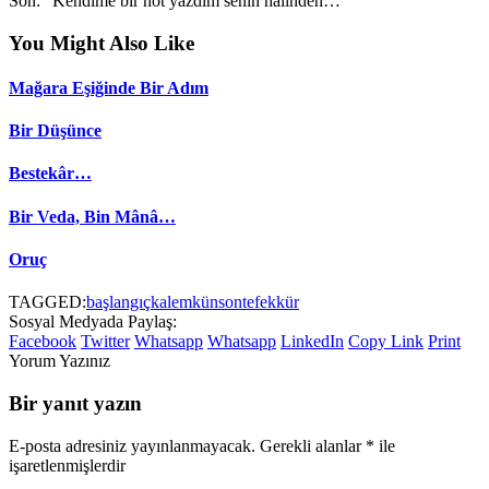
Son: “Kendime bir not yazdım senin halinden…”
You Might Also Like
Mağara Eşiğinde Bir Adım
Bir Düşünce
Bestekâr…
Bir Veda, Bin Mânâ…
Oruç
TAGGED:
başlangıç
kalem
kün
son
tefekkür
Sosyal Medyada Paylaş:
Facebook
Twitter
Whatsapp
Whatsapp
LinkedIn
Copy Link
Print
Yorum Yazınız
Bir yanıt yazın
E-posta adresiniz yayınlanmayacak.
Gerekli alanlar
*
ile
işaretlenmişlerdir