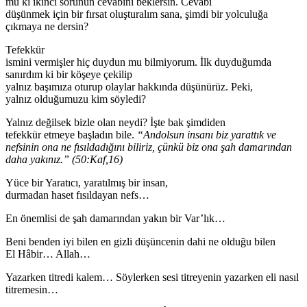
mu ki ikinci sorunun cevabını beklersin. Cevabı
düşünmek için bir fırsat oluşturalım sana, şimdi bir yolculuğa
çıkmaya ne dersin?
Tefekkür
ismini vermişler hiç duydun mu bilmiyorum. İlk duyduğumda
sanırdım ki bir köşeye çekilip
yalnız başımıza oturup olaylar hakkında düşünürüz. Peki,
yalnız olduğumuzu kim söyledi?
Yalnız değilsek bizle olan neydi? İşte bak şimdiden
tefekkür etmeye başladın bile.
“
Andolsun
insanı biz yarattık ve
nefsinin ona ne fısıldadığını biliriz, çünkü biz
ona
şah
damarından
daha yakınız.” (
50:
Kaf
,
16)
Yüce bir Yaratıcı, yaratılmış bir insan,
durmadan haset fısıldayan nefs…
En önemlisi de şah damarından yakın bir Var’lık…
Beni benden iyi bilen en gizli düşüncenin dahi ne olduğu bilen
El Hâbir… Allah…
Yazarken titredi kalem… Söylerken sesi titreyenin yazarken eli nasıl
titremesin…