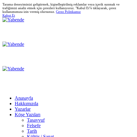
Tarama deneyiminizi geliştirmek, kişiselleştirilmiş reklamlar veya içerik sunmak ve
trafiğimizi analiz etmek için çerezleri kullanıyoruz. "Kabul Et"e tıklayarak, çerez
kullanımımıza izin vermiş olursunuz.
Çerez Politikamız
Kabut Et
Anasayfa
Hakkımızda
Yazarlar
Köşe Yazıları
Tasavvuf
Felsefe
Tarih
Kültür / Sanat