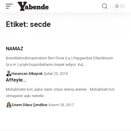
Etiket:
secde
NAMAZ
Bismillahirrahmanirrahim İbni Ömer (r.a.) Peygamber Efendimizin
(a.s.m.) şöyle buyurduklarını rivayet ediyor: Kul,
…
Hasancan Albayrak
Şubat 25, 2018
Affeyle…
Muhabbetin bol, aşkın daim olsun demiş erenler... Muhabbeti bol
olmayanın aşkı nerede
…
Sinem Dilara Çimdiker
Kasım 28, 2017