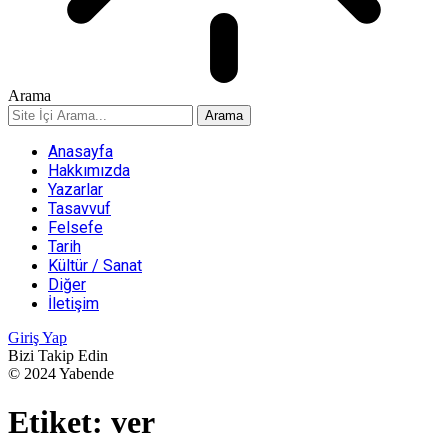
Arama
Anasayfa
Hakkımızda
Yazarlar
Tasavvuf
Felsefe
Tarih
Kültür / Sanat
Diğer
İletişim
Giriş Yap
Bizi Takip Edin
© 2024 Yabende
Etiket:
ver