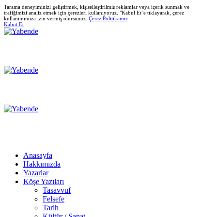
Tarama deneyiminizi geliştirmek, kişiselleştirilmiş reklamlar veya içerik sunmak ve
trafiğimizi analiz etmek için çerezleri kullanıyoruz. "Kabul Et"e tıklayarak, çerez
kullanımımıza izin vermiş olursunuz.
Çerez Politikamız
Kabut Et
Anasayfa
Hakkımızda
Yazarlar
Köşe Yazıları
Tasavvuf
Felsefe
Tarih
Kültür / Sanat