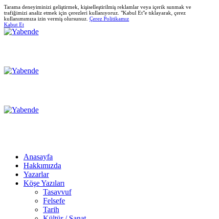
Tarama deneyiminizi geliştirmek, kişiselleştirilmiş reklamlar veya içerik sunmak ve
trafiğimizi analiz etmek için çerezleri kullanıyoruz. "Kabul Et"e tıklayarak, çerez
kullanımımıza izin vermiş olursunuz.
Çerez Politikamız
Kabut Et
Anasayfa
Hakkımızda
Yazarlar
Köşe Yazıları
Tasavvuf
Felsefe
Tarih
Kültür / Sanat