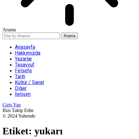
Arama
Anasayfa
Hakkımızda
Yazarlar
Tasavvuf
Felsefe
Tarih
Kültür / Sanat
Diğer
İletişim
Giriş Yap
Bizi Takip Edin
© 2024 Yabende
Etiket:
yukarı