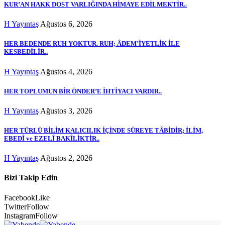
KUR’AN HAKK DOST VARLIĞINDA HİMAYE EDİLMEKTİR..
H Yayıntaş
Ağustos 6, 2026
HER BEDENDE RUH YOKTUR. RUH; ÂDEM’İYETLİK İLE
KESBEDİLİR..
H Yayıntaş
Ağustos 4, 2026
HER TOPLUMUN BİR ÖNDER’E İHTİYACI VARDIR..
H Yayıntaş
Ağustos 3, 2026
HER TÜRLÜ BİLİM KALICILIK İÇİNDE SÜREYE TÂBİDİR; İLİM,
EBEDÎ ve EZELÎ BAKÎLİKTİR..
H Yayıntaş
Ağustos 2, 2026
Bizi Takip Edin
Facebook
Like
Twitter
Follow
Instagram
Follow