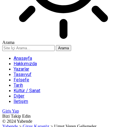
Arama
Anasayfa
Hakkımızda
Yazarlar
Tasavvuf
Felsefe
Tarih
Kültür / Sanat
Diğer
İletişim
Giriş Yap
Bizi Takip Edin
© 2024 Yabende
Yabende
>
Giray Karagöz
>
Umut Veren Gelişmeler