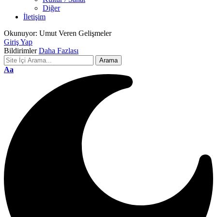
Diğer
İletişim
Okunuyor:
Umut Veren Gelişmeler
Giriş Yap
Bildirimler
Daha Fazlası
Font
Aa
Resizer