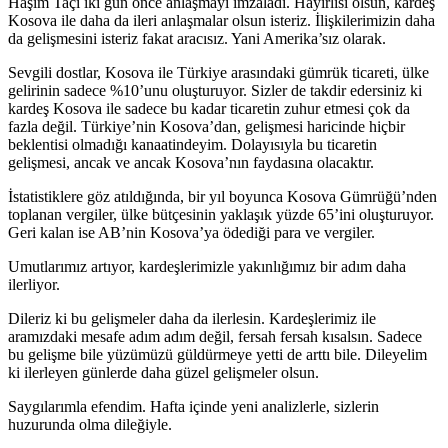
Haşim Taçi iki gün önce anlaşmayı imzaladı. Hayırlısı olsun, kardeş
Kosova ile daha da ileri anlaşmalar olsun isteriz. İlişkilerimizin daha
da gelişmesini isteriz fakat aracısız. Yani Amerika’sız olarak.
Sevgili dostlar, Kosova ile Türkiye arasındaki gümrük ticareti, ülke
gelirinin sadece %10’unu oluşturuyor. Sizler de takdir edersiniz ki
kardeş Kosova ile sadece bu kadar ticaretin zuhur etmesi çok da
fazla değil. Türkiye’nin Kosova’dan, gelişmesi haricinde hiçbir
beklentisi olmadığı kanaatindeyim. Dolayısıyla bu ticaretin
gelişmesi, ancak ve ancak Kosova’nın faydasına olacaktır.
İstatistiklere göz atıldığında, bir yıl boyunca Kosova Gümrüğü’nden
toplanan vergiler, ülke bütçesinin yaklaşık yüzde 65’ini oluşturuyor.
Geri kalan ise AB’nin Kosova’ya ödediği para ve vergiler.
Umutlarımız artıyor, kardeşlerimizle yakınlığımız bir adım daha
ilerliyor.
Dileriz ki bu gelişmeler daha da ilerlesin. Kardeşlerimiz ile
aramızdaki mesafe adım adım değil, fersah fersah kısalsın. Sadece
bu gelişme bile yüzümüzü güldürmeye yetti de arttı bile. Dileyelim
ki ilerleyen günlerde daha güzel gelişmeler olsun.
Saygılarımla efendim. Hafta içinde yeni analizlerle, sizlerin
huzurunda olma dileğiyle.