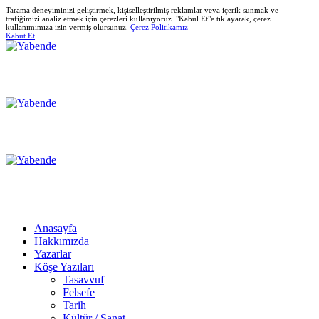
Tarama deneyiminizi geliştirmek, kişiselleştirilmiş reklamlar veya içerik sunmak ve
trafiğimizi analiz etmek için çerezleri kullanıyoruz. "Kabul Et"e tıklayarak, çerez
kullanımımıza izin vermiş olursunuz.
Çerez Politikamız
Kabut Et
Anasayfa
Hakkımızda
Yazarlar
Köşe Yazıları
Tasavvuf
Felsefe
Tarih
Kültür / Sanat