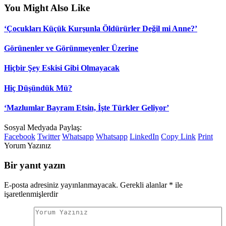
You Might Also Like
‘Çocukları Küçük Kurşunla Öldürürler Değil mi Anne?’
Görünenler ve Görünmeyenler Üzerine
Hiçbir Şey Eskisi Gibi Olmayacak
Hiç Düşündük Mü?
‘Mazlumlar Bayram Etsin, İşte Türkler Geliyor’
Sosyal Medyada Paylaş:
Facebook
Twitter
Whatsapp
Whatsapp
LinkedIn
Copy Link
Print
Yorum Yazınız
Bir yanıt yazın
E-posta adresiniz yayınlanmayacak.
Gerekli alanlar
*
ile
işaretlenmişlerdir