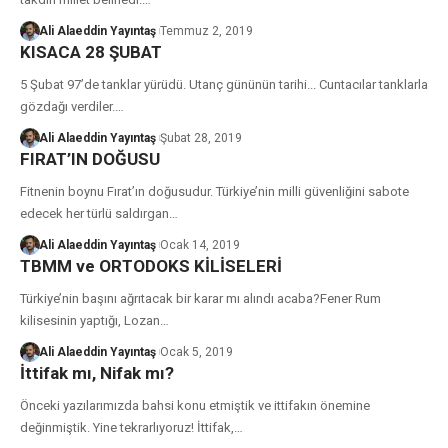
Ali Alaeddin Yayıntaş
Temmuz 2, 2019
KISACA 28 ŞUBAT
5 Şubat 97’de tanklar yürüdü. Utanç gününün tarihi... Cuntacılar tanklarla
gözdağı verdiler.
…
Ali Alaeddin Yayıntaş
Şubat 28, 2019
FIRAT’IN DOĞUSU
Fitnenin boynu Fırat’ın doğusudur. Türkiye’nin milli güvenliğini sabote
edecek her türlü saldırgan
…
Ali Alaeddin Yayıntaş
Ocak 14, 2019
TBMM ve ORTODOKS KİLİSELERİ
Türkiye’nin başını ağrıtacak bir karar mı alındı acaba?Fener Rum
kilisesinin yaptığı, Lozan
…
Ali Alaeddin Yayıntaş
Ocak 5, 2019
İttifak mı, Nifak mı?
Önceki yazılarımızda bahsi konu etmiştik ve ittifakın önemine
değinmiştik. Yine tekrarlıyoruz! İttifak,
…