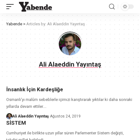
Yabende
>
Articles by: Ali Alaeddin Yayıntaş
Ali Alaeddin Yayıntaş
İnsanlık İçin Kardeşliğe
Osmanlı'yı malûm sebeblerle içimızi karıştırarak yıktılar ki daha sonraki
yıllarda devam ettiler.
…
Ali Alaeddin Yayıntaş
Ağustos 24, 2019
SİSTEM
Cumhuriyet ile birlikte uzun yıllar süren Parlementer Sistem değişti,
takdiri millet belirledi.
…