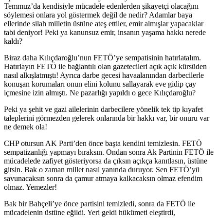
Temmuz’da kendisiyle mücadele edenlerden şikayetçi olacağını
söylemesi onlara yol göstermek değil de nedir? Adamlar baya
ellerinde silah milletin üstüne ateş ettiler, emir almışlar yapacaklar
tabi deniyor! Peki ya kanunsuz emir, insanın yaşama hakkı nerede
kaldı?
Biraz daha Kılıçdaroğlu’nun FETÖ’ye sempatisinin hatırlatalım.
Hatırlayın FETÖ ile bağlantılı olan gazetecileri açık açık kürsüden
nasıl alkışlatmıştı! Ayrıca darbe gecesi havaalanından darbecilerle
konuşan korumaları onun elini kolunu sallayarak eve gidip çay
içmesine izin almıştı. Ne pazarlığı yapıldı o gece Kılıçdaroğlu?
Peki ya şehit ve gazi ailelerinin darbecilere yönelik tek tip kıyafet
taleplerini görmezden gelerek onlarında bir hakkı var, bir onuru var
ne demek ola!
CHP otursun AK Parti’den önce başta kendini temizlesin. FETÖ
sempatizanlığı yapmayı bıraksın. Ondan sonra Ak Partinin FETÖ ile
mücadelede zafiyet gösteriyorsa da çıksın açıkça kanıtlasın, üstüne
gitsin. Bak o zaman millet nasıl yanında duruyor. Sen FETÖ’yü
savunacaksın sonra da çamur atmaya kalkacaksın olmaz efendim
olmaz. Yemezler!
Bak bir Bahçeli’ye önce partisini temizledi, sonra da FETÖ ile
mücadelenin üstüne eğildi. Yeri geldi hükümeti eleştirdi,