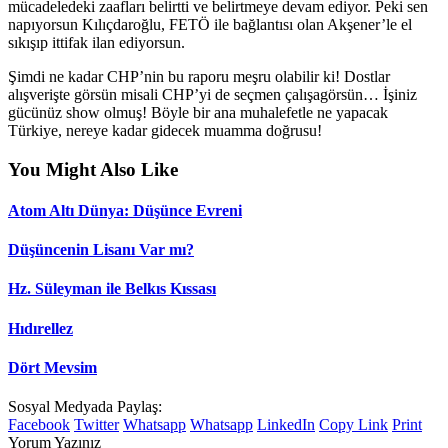
mücadeledeki zaafları belirtti ve belirtmeye devam ediyor. Peki sen
napıyorsun Kılıçdaroğlu, FETÖ ile bağlantısı olan Akşener’le el
sıkışıp ittifak ilan ediyorsun.
Şimdi ne kadar CHP’nin bu raporu meşru olabilir ki! Dostlar
alışverişte görsün misali CHP’yi de seçmen çalışagörsün… İşiniz
gücünüz show olmuş! Böyle bir ana muhalefetle ne yapacak
Türkiye, nereye kadar gidecek muamma doğrusu!
You Might Also Like
Atom Altı Dünya: Düşünce Evreni
Düşüncenin Lisanı Var mı?
Hz. Süleyman ile Belkıs Kıssası
Hıdırellez
Dört Mevsim
Sosyal Medyada Paylaş:
Facebook
Twitter
Whatsapp
Whatsapp
LinkedIn
Copy Link
Print
Yorum Yazınız