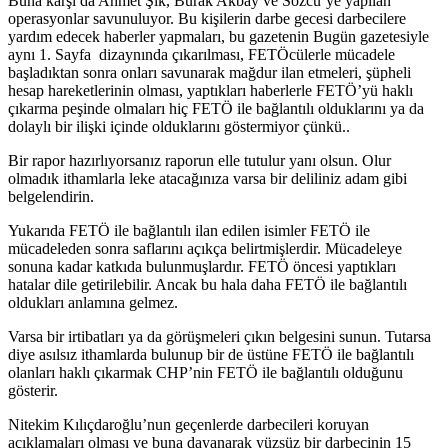
Buna karşı da Ahmet Şık, Burak Akbay ve Sözcü’ye yapılan
operasyonlar savunuluyor. Bu kişilerin darbe gecesi darbecilere
yardım edecek haberler yapmaları, bu gazetenin Bugün gazetesiyle
aynı 1. Sayfa dizaynında çıkarılması, FETÖcülerle mücadele
başladıktan sonra onları savunarak mağdur ilan etmeleri, şüpheli
hesap hareketlerinin olması, yaptıkları haberlerle FETÖ’yü haklı
çıkarma peşinde olmaları hiç FETÖ ile bağlantılı olduklarını ya da
dolaylı bir ilişki içinde olduklarını göstermiyor çünkü..
Bir rapor hazırlıyorsanız raporun elle tutulur yanı olsun. Olur
olmadık ithamlarla leke atacağınıza varsa bir deliliniz adam gibi
belgelendirin.
Yukarıda FETÖ ile bağlantılı ilan edilen isimler FETÖ ile
mücadeleden sonra saflarını açıkça belirtmişlerdir. Mücadeleye
sonuna kadar katkıda bulunmuşlardır. FETÖ öncesi yaptıkları
hatalar dile getirilebilir. Ancak bu hala daha FETÖ ile bağlantılı
oldukları anlamına gelmez.
Varsa bir irtibatları ya da görüşmeleri çıkın belgesini sunun. Tutarsa
diye asılsız ithamlarda bulunup bir de üstüne FETÖ ile bağlantılı
olanları haklı çıkarmak CHP’nin FETÖ ile bağlantılı olduğunu
gösterir.
Nitekim Kılıçdaroğlu’nun geçenlerde darbecileri koruyan
açıklamaları olması ve buna dayanarak yüzsüz bir darbecinin 15