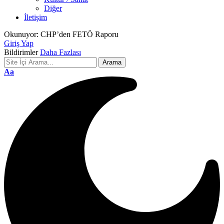
Diğer
İletişim
Okunuyor:
CHP’den FETÖ Raporu
Giriş Yap
Bildirimler
Daha Fazlası
Font
Aa
Resizer