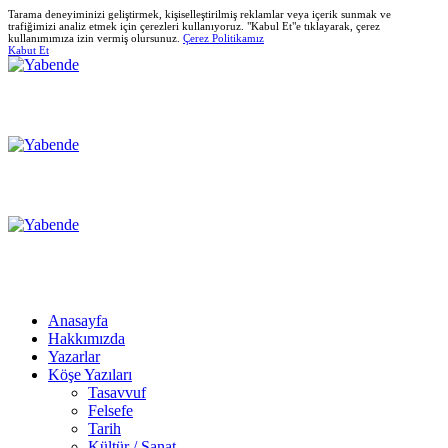
Tarama deneyiminizi geliştirmek, kişiselleştirilmiş reklamlar veya içerik sunmak ve
trafiğimizi analiz etmek için çerezleri kullanıyoruz. "Kabul Et"e tıklayarak, çerez
kullanımımıza izin vermiş olursunuz.
Çerez Politikamız
Kabut Et
Anasayfa
Hakkımızda
Yazarlar
Köşe Yazıları
Tasavvuf
Felsefe
Tarih
Kültür / Sanat