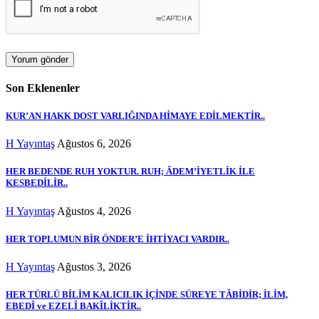
Son Eklenenler
KUR’AN HAKK DOST VARLIĞINDA HİMAYE EDİLMEKTİR..
H Yayıntaş
Ağustos 6, 2026
HER BEDENDE RUH YOKTUR. RUH; ÂDEM’İYETLİK İLE
KESBEDİLİR..
H Yayıntaş
Ağustos 4, 2026
HER TOPLUMUN BİR ÖNDER’E İHTİYACI VARDIR..
H Yayıntaş
Ağustos 3, 2026
HER TÜRLÜ BİLİM KALICILIK İÇİNDE SÜREYE TÂBİDİR; İLİM,
EBEDÎ ve EZELÎ BAKÎLİKTİR..