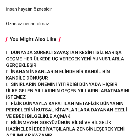
İnsan hayatın öznesidir.
Öznesiz nesne olmaz.
You Might Also Like
DÜNYADA SÜREKLİ SAVAŞTAN KESİNTİSİZ BARIŞA
GEÇME HER ÜLKEDE UÇ VERECEK YENİ YUNUS’LARLA
GERÇEKLEŞİR
İNANAN İNSANLARIN ELİNDE BİR KANDİL BİN
KANDİLE DÖNÜŞÜR
SINIRLARIN ÖNEMİNİ YİTİRDİĞİ DÜNYADA HİÇBİR
ÜLKE GELEN YILLARININ GEÇEN YILLARINI ARATMASINI
İSTEMEZ
FİZİK DÜNYAYLA KAPATILAN METAFİZİK DÜNYANIN
PERDELERİNİ KUTSAL KİTAPLARLARA DAYANAN EZELİ
VE EBEDİ BİLGELİKLE AÇMAK
BİLİNMEYEN GÖKYÜZÜNÜN BİLGİ VE BİLGELİK
HAZİNELERİ EDEBİYATÇILARLA ZENGİNLEŞEREK YENİ
AÇILIMLAR KAZANIR