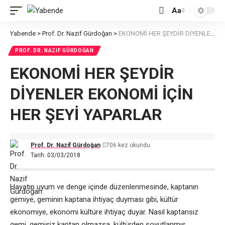
Aa
Font
Resizer
Yabende
>
Prof. Dr. Nazif Gürdoğan
>
EKONOMİ HER ŞEYDİR DİYENLER EKONOMİ İÇİN HER ŞEYİ YAPARLAR
PROF. DR. NAZIF GÜRDOĞAN
EKONOMİ HER ŞEYDİR
DİYENLER EKONOMİ İÇİN
HER ŞEYİ YAPARLAR
Prof. Dr. Nazif Gürdoğan
706 kez okundu
Tarih: 03/03/2018
Hayatın uyum ve denge içinde düzenlenmesinde, kaptanın
gemiye, geminin kaptana ihtiyaç duyması gibi, kültür
ekonomiye, ekonomi kültüre ihtiyaç duyar. Nasıl kaptansız
gemi, gemisiz kaptan olmazsa, kültürden soyutlanmış