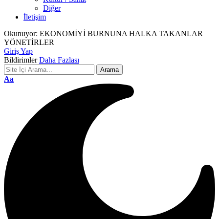
Diğer
İletişim
Okunuyor:
EKONOMİYİ BURNUNA HALKA TAKANLAR
YÖNETİRLER
Giriş Yap
Bildirimler
Daha Fazlası
Font
Aa
Resizer