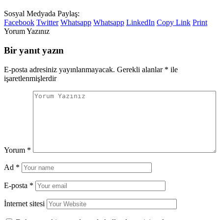
Sosyal Medyada Paylaş:
Facebook
Twitter
Whatsapp
Whatsapp
LinkedIn
Copy Link
Print
Yorum Yazınız
Bir yanıt yazın
E-posta adresiniz yayınlanmayacak.
Gerekli alanlar
*
ile
işaretlenmişlerdir
Yorum
*
Ad
*
E-posta
*
İnternet sitesi