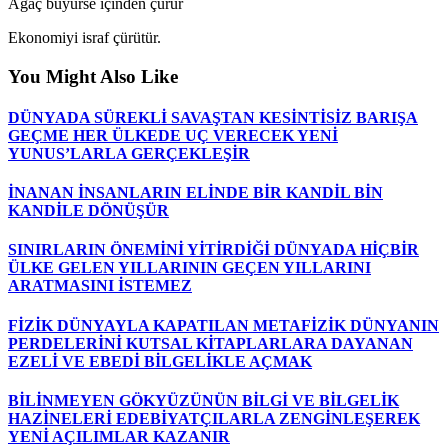
Ağaç büyürse içinden çürür
Ekonomiyi israf çürütür.
You Might Also Like
DÜNYADA SÜREKLİ SAVAŞTAN KESİNTİSİZ BARIŞA
GEÇME HER ÜLKEDE UÇ VERECEK YENİ
YUNUS’LARLA GERÇEKLEŞİR
İNANAN İNSANLARIN ELİNDE BİR KANDİL BİN
KANDİLE DÖNÜŞÜR
SINIRLARIN ÖNEMİNİ YİTİRDİĞİ DÜNYADA HİÇBİR
ÜLKE GELEN YILLARININ GEÇEN YILLARINI
ARATMASINI İSTEMEZ
FİZİK DÜNYAYLA KAPATILAN METAFİZİK DÜNYANIN
PERDELERİNİ KUTSAL KİTAPLARLARA DAYANAN
EZELİ VE EBEDİ BİLGELİKLE AÇMAK
BİLİNMEYEN GÖKYÜZÜNÜN BİLGİ VE BİLGELİK
HAZİNELERİ EDEBİYATÇILARLA ZENGİNLEŞEREK
YENİ AÇILIMLAR KAZANIR