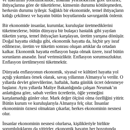
ihtiyaçlarına göre de tüketirlerse, kimsenin durumu kötüleşmeden,
herkesin durumu iyileşir. Sağlıklı bir ekonomide, temel ihtiyaçların
kıtlığı çekilmez ve hayatın bütün boyutlarında savurganlık önlenir.
Bir ekonomide insanlar, kurumlar, kuruluşlar üretmediklerini
tüketmezlerse, bütün dünyaya bir bulaşıcı hastalık gibi yayılan
tüketim yarışı, temel ihtiyaçları karşılayan, üretim yarışına dönüşür.
Doğal hayatta olduğu gibi, ekonomik hayatta da, hiçbir şey israf
edilmezse, üretim ve tüketim sonrası oluşan artıklar da ortadan
kalkar. Ekonomik hayatta enflasyon başta olmak üzere, israf bütün
sorunların anasıdır. İsraf verimsizliktir. Enflasyon sorumsuzluktur.
Enflasyon üretilmeyeni tüketmektir.
Dünyada enflasyonun ekonomik, siyasal ve kültürel hayatta yol
açtığı yıkımlara örnek olarak, savaş yıllarının Almanya’sı verilir. O
yıllarda devlet görevlilerine, haftalık, hatta günlük ücret ödenmeye
başlanır. Aynı yıllarda Maliye Bakanlığında çalışan Neumak’ın
anlattığına göre, sabah verilen ücretlerin, öğle yemeğini
karşılamadığı günler olur. Mark değer ölçüsü olma özelliğini yitirir.
Bütün kurum ve kuruluşlarıyla Almanya felç olur. İnsanlar
ekonominin öznesi olmaktan çıkarlar, herkes ekonominin nesnesi
olur.
İnsanlar ekonominin nesnesi olurlarsa, kişilikleriyle birlikte
sorumluluklarını da yitirirler, ekonomik hayatın her boyutunda