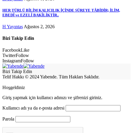
HER TÜRLÜ BİLİM KALICILIK İÇİNDE SÜREYE TÂBİDİR; İLİM,
EBEDÎ ve EZELÎ BAKÎLİKTİR..
H Yayıntaş
Ağustos 2, 2026
Bizi Takip Edin
Facebook
Like
Twitter
Follow
Instagram
Follow
Bizi Takip Edin
Telif Hakkı © 2024 Yabende. Tüm Hakları Saklıdır.
Hoşgeldiniz
Giriş yapmak için kullanıcı adınızı ve şifrenizi giriniz.
Kullanıcı adı ya da e-posta adresi
Parola