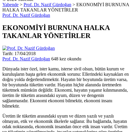
Yabende
>
Prof. Dr. Nazif Gürdoğan
>
EKONOMİYİ BURNUNA
HALKA TAKANLAR YÖNETİRLER
Prof. Dr. Nazif Gürdoğan
EKONOMİYİ BURNUNA HALKA
TAKANLAR YÖNETİRLER
Tarih: 17/04/2018
Prof. Dr. Nazif Gürdoğan
648 kez okundu
Dünyada ister özel, ister kamu, isterse sivil olsun, bütün kurum ve
kuruluşların başta gelen ekonomik sorunu: Ellerindeki kaynakları en
doğru yolda değerlendirmektir. Hayatın bir boyutunda üretim varsa,
bir boyutunda tüketim vardır. Hayatın hiçbir alanında üretmeden
tüketmek mümkün değildir. Ekonomi, hayatın yaşanır kılınmasında,
üretim ile tüketim arasındaki uyum, düzen ve dengenin
sağlanmasıdır. Ekonomi ekonomi bilmektir, ekonomi insanı
bilmektir.
Üretim ile tüketim arasındaki uyum ve düzen yazılı ve yazılı
olmayan, etik ve ekonomik ilkelerle sağlanır. Bu bağlamda, hayatın
odak noktasında, ekonomik insandan önce etik insan vardır. Üretim
ve tüketimin yönetilmesinde, insanlar yeteneklerine göre üretirler,