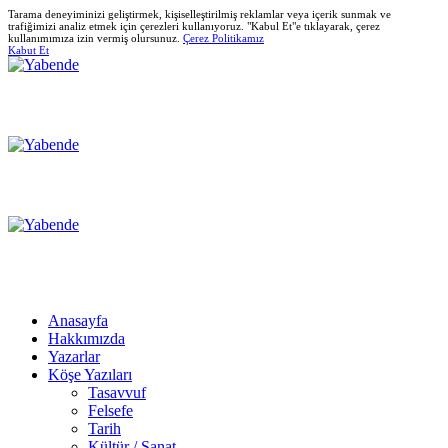
Tarama deneyiminizi geliştirmek, kişiselleştirilmiş reklamlar veya içerik sunmak ve
trafiğimizi analiz etmek için çerezleri kullanıyoruz. "Kabul Et"e tıklayarak, çerez
kullanımımıza izin vermiş olursunuz.
Çerez Politikamız
Kabut Et
Anasayfa
Hakkımızda
Yazarlar
Köşe Yazıları
Tasavvuf
Felsefe
Tarih
Kültür / Sanat