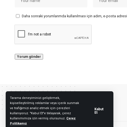
Daha sonraki yorumlarımda kullanılması için adım, e-posta adresi
Tarama deneyiminizi geliştirmek,
kişiselleştirilmiş reklamlar veya içerik sunmak
ve trafiğimizi analiz etmek için çerezleri
Kabut
Et
kullanıyoruz. "Kabul Et"e tıklayarak, çerez
kullanımımıza izin vermiş olursunuz.
Çerez
Politikamız