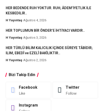
HER BEDENDE RUH YOKTUR. RUH; ÂDEM’İYETLİK İLE
KESBEDİLİR..
H Yayıntaş
Ağustos 4, 2026
HER TOPLUMUN BİR ÖNDER’E İHTİYACI VARDIR..
H Yayıntaş
Ağustos 3, 2026
HER TÜRLÜ BİLİM KALICILIK İÇİNDE SÜREYE TÂBİDİR;
İLİM, EBEDÎ ve EZELÎ BAKÎLİKTİR..
H Yayıntaş
Ağustos 2, 2026
Bizi Takip Edin
Facebook
Twitter
Like
Follow
Instagram