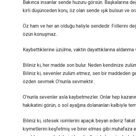
Bakınca insanlar sende huzuru görsün. Başkalarına değe
kirli düşünceden koru, öz olan sende ışık bulsun ve o
Öz ham ve her an olduğu haliyle sendedir. Fiillerini 
özün konuşmaz..
Kaybettiklerine üzülme, vaktin dayattıklarına aldanm
Biliniz ki, her madde son bulur. Neden kendinize zulüm
Biliniz ki, sevenler zulüm etmez, sen bir maddeden g
özden sevmek O’nunla sevmektir..
O’nunla sevenler asla kaybetmezler. Onlar hep kazanır
hakikatini görün, o sol ayağına dolananları kalbiyle tem
Biliniz ki, istesek isimlerini apaçık beyan ederiz fakat b
kıymetlerini keşfetmiş ve birer elmas gibi muhafaza 