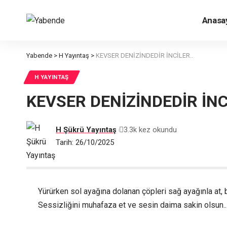
Anasa
Yabende
>
H Yayıntaş
>
KEVSER DENİZİNDEDİR İNCİLER..
H YAYINTAŞ
KEVSER DENİZİNDEDİR İNC
H Şükrü Yayıntaş
3.3k kez okundu
Tarih: 26/10/2025
Yürürken sol ayağına dolanan çöpleri sağ ayağınla at, b
Sessizliğini muhafaza et ve sesin daima sakin olsun..