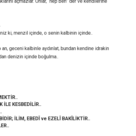
laklarını açmazlar. Onlar, “hep ben” der ve kendilerine
.
z ki, menzil içinde, o senin kalbinin içinde..
p an, geceni kalbinle aydınlat, bundan kendine idrakin
dan denizin içinde boğulma..
EKTİR..
 İLE KESBEDİLİR..
.
DİR; İLİM, EBEDÎ ve EZELÎ BAKÎLİKTİR..
ER..