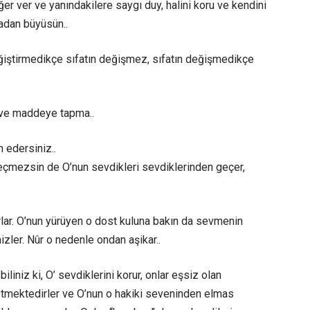
r ver ve yanındakilere saygı duy, halini koru ve kendini
radan büyüsün..
değiştirmedikçe sıfatın değişmez, sıfatın değişmedikçe
a ve maddeye tapma..
 edersiniz..
eçmezsin de O’nun sevdikleri sevdiklerinden geçer,
lar. O’nun yürüyen o dost kuluna bakın da sevmenin
izler. Nûr o nedenle ondan aşikar..
iliniz ki, O’ sevdiklerini korur, onlar eşsiz olan
etmektedirler ve O’nun o hakiki seveninden elmas