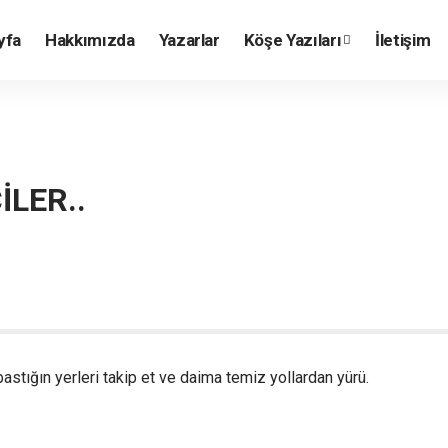
yfa
Hakkımızda
Yazarlar
Köşe Yazıları
İletişim
İLER..
astığın yerleri takip et ve daima temiz yollardan yürü.