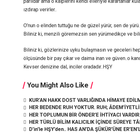
parıldar ama o kalplerini kendi elleriyle karartanlar ku
ızdırap verirler..
O’nun o elinden tuttuğu ne de güzel yürür, sen de yürü.
Biliniz ki, menzili göremezsin sen yürümedikçe ve bilini
Biliniz ki, gözlerinize uyku bulaşmasın ve geceleri he
ölçüsünde bir pay çıkar ve daima inan ve güven..o kan
Kevser denizine dal, inciler oradadır..HŞY
You Might Also Like
KUR’AN HAKK DOST VARLIĞINDA HİMAYE EDİLM
HER BEDENDE RUH YOKTUR. RUH; ÂDEM’İYETLİK
HER TOPLUMUN BİR ÖNDER’E İHTİYACI VARDIR.
HER TÜRLÜ BİLİM KALICILIK İÇİNDE SÜREYE TÂBİ
D’in’le HŞY’den.. HAS AN’DA ŞÜKÜR’ÜNE ER’EN’L