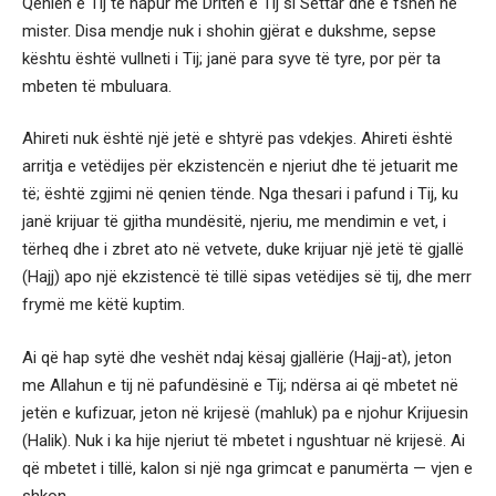
Qenien e Tij të hapur me Dritën e Tij si Settar dhe e fsheh në
mister. Disa mendje nuk i shohin gjërat e dukshme, sepse
kështu është vullneti i Tij; janë para syve të tyre, por për ta
mbeten të mbuluara.
Ahireti nuk është një jetë e shtyrë pas vdekjes. Ahireti është
arritja e vetëdijes për ekzistencën e njeriut dhe të jetuarit me
të; është zgjimi në qenien tënde. Nga thesari i pafund i Tij, ku
janë krijuar të gjitha mundësitë, njeriu, me mendimin e vet, i
tërheq dhe i zbret ato në vetvete, duke krijuar një jetë të gjallë
(Hajj) apo një ekzistencë të tillë sipas vetëdijes së tij, dhe merr
frymë me këtë kuptim.
Ai që hap sytë dhe veshët ndaj kësaj gjallërie (Hajj-at), jeton
me Allahun e tij në pafundësinë e Tij; ndërsa ai që mbetet në
jetën e kufizuar, jeton në krijesë (mahluk) pa e njohur Krijuesin
(Halik). Nuk i ka hije njeriut të mbetet i ngushtuar në krijesë. Ai
që mbetet i tillë, kalon si një nga grimcat e panumërta — vjen e
shkon.