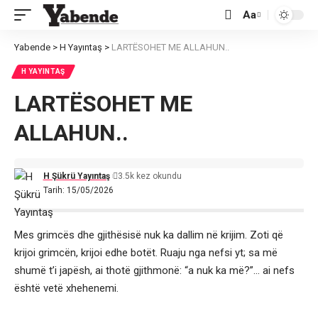
Aa
Font
Resizer
Yabende
>
H Yayıntaş
>
LARTËSOHET ME ALLAHUN..
H YAYINTAŞ
LARTËSOHET ME
ALLAHUN..
H Şükrü Yayıntaş
3.5k kez okundu
Tarih: 15/05/2026
Mes grimcës dhe gjithësisë nuk ka dallim në krijim. Zoti që
krijoi grimcën, krijoi edhe botët. Ruaju nga nefsi yt; sa më
shumë t’i japësh, ai thotë gjithmonë: “a nuk ka më?”… ai nefs
është vetë xhehenemi.