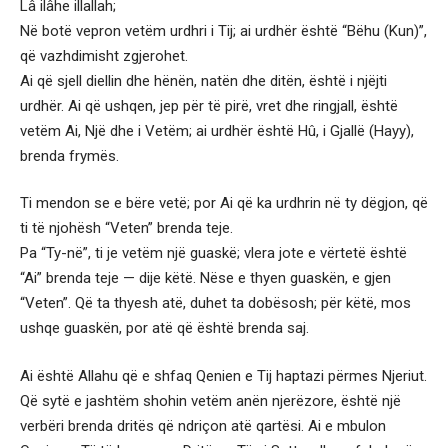
Lâ ilâhe illallah;
Në botë vepron vetëm urdhri i Tij; ai urdhër është “Bëhu (Kun)”,
që vazhdimisht zgjerohet.
Ai që sjell diellin dhe hënën, natën dhe ditën, është i njëjti
urdhër. Ai që ushqen, jep për të pirë, vret dhe ringjall, është
vetëm Ai, Një dhe i Vetëm; ai urdhër është Hû, i Gjallë (Hayy),
brenda frymës.
Ti mendon se e bëre vetë; por Ai që ka urdhrin në ty dëgjon, që
ti të njohësh “Veten” brenda teje.
Pa “Ty-në”, ti je vetëm një guaskë; vlera jote e vërtetë është
“Ai” brenda teje — dije këtë. Nëse e thyen guaskën, e gjen
“Veten”. Që ta thyesh atë, duhet ta dobësosh; për këtë, mos
ushqe guaskën, por atë që është brenda saj.
Ai është Allahu që e shfaq Qenien e Tij haptazi përmes Njeriut.
Që sytë e jashtëm shohin vetëm anën njerëzore, është një
verbëri brenda dritës që ndriçon atë qartësi. Ai e mbulon