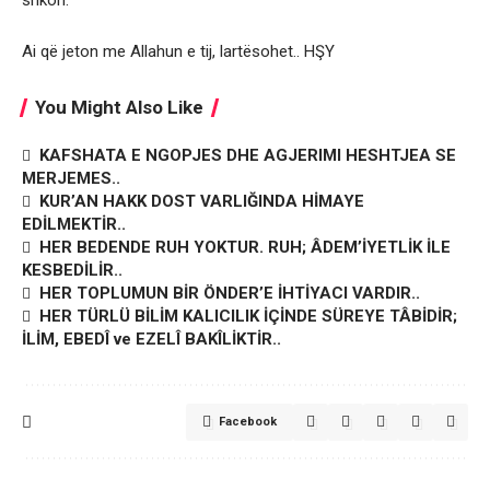
Ai që jeton me Allahun e tij, lartësohet.. HŞY
You Might Also Like
KAFSHATA E NGOPJES DHE AGJERIMI HESHTJEA SE
MERJEMES..
KUR’AN HAKK DOST VARLIĞINDA HİMAYE
EDİLMEKTİR..
HER BEDENDE RUH YOKTUR. RUH; ÂDEM’İYETLİK İLE
KESBEDİLİR..
HER TOPLUMUN BİR ÖNDER’E İHTİYACI VARDIR..
HER TÜRLÜ BİLİM KALICILIK İÇİNDE SÜREYE TÂBİDİR;
İLİM, EBEDÎ ve EZELÎ BAKÎLİKTİR..
Facebook