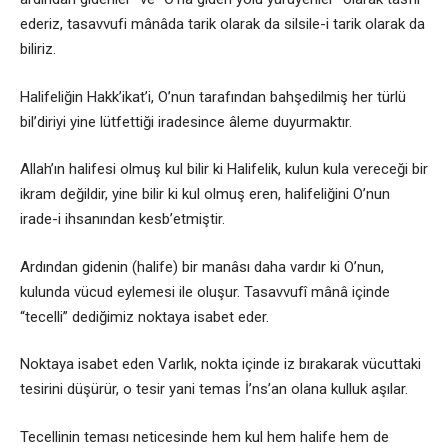
ederiz, tasavvufi mânâda tarik olarak da silsile-i tarik olarak da
biliriz.
Halifeliğin Hakk’ikat’i, O’nun tarafından bahşedilmiş her türlü
bil’diriyi yine lütfettiği iradesince âleme duyurmaktır.
Allah’ın halifesi olmuş kul bilir ki Halifelik, kulun kula vereceği bir
ikram değildir, yine bilir ki kul olmuş eren, halifeliğini O’nun
irade-i ihsanından kesb’etmiştir.
Ardından gidenin (halife) bir manâsı daha vardır ki O’nun,
kulunda vücud eylemesi ile oluşur. Tasavvufî mânâ içinde
“tecelli” dediğimiz noktaya isabet eder.
Noktaya isabet eden Varlık, nokta içinde iz bırakarak vücuttaki
tesirini düşürür, o tesir yani temas İ’ns’an olana kulluk aşılar.
Tecellinin teması neticesinde hem kul hem halife hem de