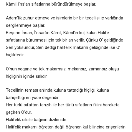
Kâmil İ’ns’an sıfatlarına büründürülmeye başlar.
Adem’lik zuhur etmeye ve isimlerin bir bir tecellisi iç varlığında
sergilenmeye başlar.
Beşerin İnsan, İ’nsan’ın Kâmil, Kâmil’in kul, kulun Halife
sıfatlarına bürünmesi için tek bir an verilir. Çünkü O’ geldiğinde
Sen yoksundur, Sen dediği halifelik makamı geldiğinde ise O’
hiçliktedir.
O’nun yegane ve tek makamsız, mekansız, zamansız oluşu
hiçliğinin içinde sırlıdır.
Tecellinin teması an’ında kuluna tattırdığı hiçliği, kuluna
bahşettiği en yüce değeridir.
Her türlü sıfattan tenzih ile her türlü sıfatların fiilini harekete
geçiren O’dur.
Halifelik silsile bağının dizilimidir.
Halifelik makamı öğreten değil, öğrenen kul bilincine erişenlerin