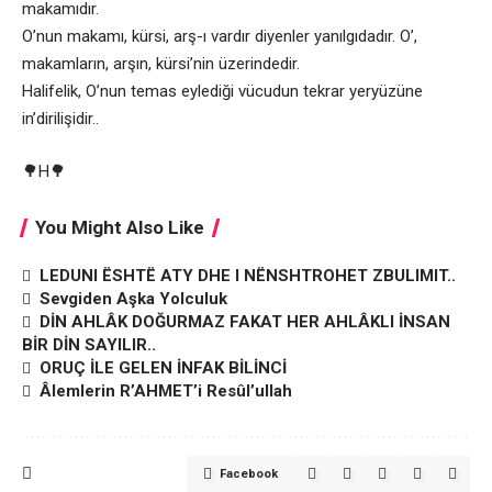
makamıdır.
O’nun makamı, kürsi, arş-ı vardır diyenler yanılgıdadır. O’,
makamların, arşın, kürsi’nin üzerindedir.
Halifelik, O’nun temas eylediği vücudun tekrar yeryüzüne
in’dirilişidir..
🌳H🌳
You Might Also Like
LEDUNI ËSHTË ATY DHE I NËNSHTROHET ZBULIMIT..
Sevgiden Aşka Yolculuk
DİN AHLÂK DOĞURMAZ FAKAT HER AHLÂKLI İNSAN
BİR DİN SAYILIR..
ORUÇ İLE GELEN İNFAK BİLİNCİ
Âlemlerin R’AHMET’i Resûl’ullah
Facebook