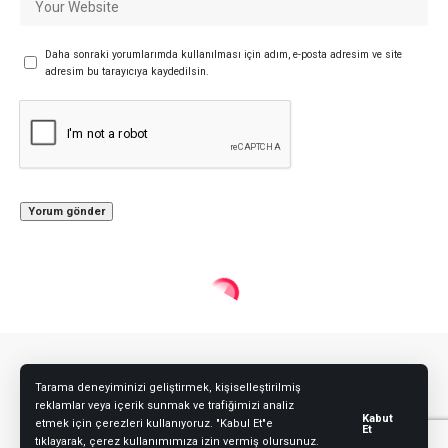
Daha sonraki yorumlarımda kullanılması için adım, e-posta adresim ve site
adresim bu tarayıcıya kaydedilsin.
Tarama deneyiminizi geliştirmek, kişiselleştirilmiş
reklamlar veya içerik sunmak ve trafiğimizi analiz
Bizi Takip Edin
Kabut
etmek için çerezleri kullanıyoruz. "Kabul Et"e
Et
tıklayarak, çerez kullanımımıza izin vermiş olursunuz.