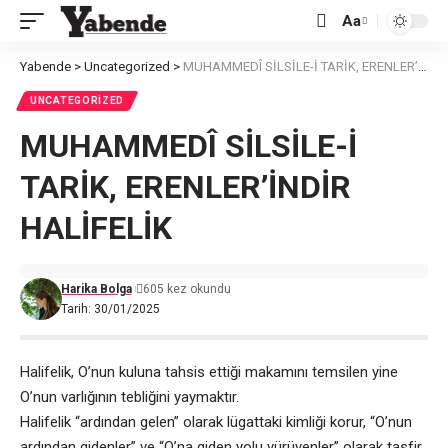
Aa
Font
Resizer
Yabende
>
Uncategorized
>
MUHAMMEDÎ SİLSİLE-İ TARİK, ERENLER’İNDİR HALİFELİK
UNCATEGORIZED
MUHAMMEDÎ SİLSİLE-İ
TARİK, ERENLER’İNDİR
HALİFELİK
Harika Bolga
605 kez okundu
Tarih: 30/01/2025
Halifelik, O’nun kuluna tahsis ettiği makamını temsilen yine
O’nun varlığının tebliğini yaymaktır.
Halifelik “ardından gelen” olarak lügattaki kimliği korur, “O’nun
ardından gidenler” ve “O’na giden yolu yürüyenler” olarak tasfir