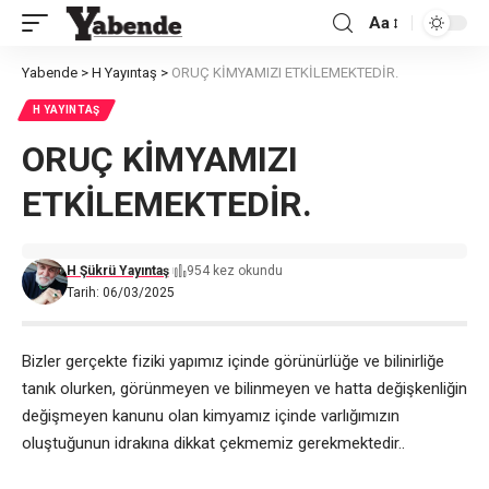
Aa
Font
Resizer
Yabende
>
H Yayıntaş
>
ORUÇ KİMYAMIZI ETKİLEMEKTEDİR.
H YAYINTAŞ
ORUÇ KİMYAMIZI
ETKİLEMEKTEDİR.
H Şükrü Yayıntaş
954 kez okundu
Tarih: 06/03/2025
Bizler gerçekte fiziki yapımız içinde görünürlüğe ve bilinirliğe
tanık olurken, görünmeyen ve bilinmeyen ve hatta değişkenliğin
değişmeyen kanunu olan kimyamız içinde varlığımızın
oluştuğunun idrakına dikkat çekmemiz gerekmektedir..