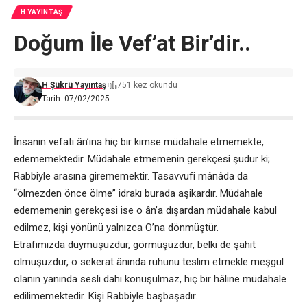
H YAYINTAŞ
Doğum İle Vef’at Bir’dir..
H Şükrü Yayıntaş
751 kez okundu
Tarih: 07/02/2025
İnsanın vefatı ân’ına hiç bir kimse müdahale etmemekte,
edememektedir. Müdahale etmemenin gerekçesi şudur ki;
Rabbiyle arasına girememektir. Tasavvufi mânâda da
“ölmezden önce ölme” idrakı burada aşikardır. Müdahale
edememenin gerekçesi ise o ân’a dışardan müdahale kabul
edilmez, kişi yönünü yalnızca O’na dönmüştür.
Etrafımızda duymuşuzdur, görmüşüzdür, belki de şahit
olmuşuzdur, o sekerat ânında ruhunu teslim etmekle meşgul
olanın yanında sesli dahi konuşulmaz, hiç bir hâline müdahale
edilimemektedir. Kişi Rabbiyle başbaşadır.