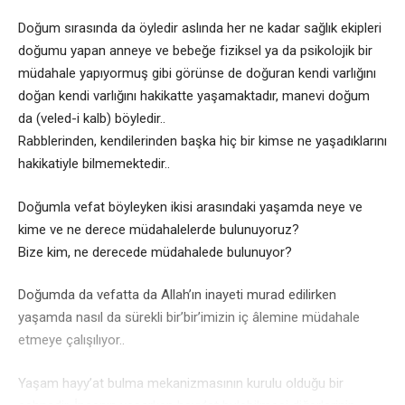
Doğum sırasında da öyledir aslında her ne kadar sağlık ekipleri
doğumu yapan anneye ve bebeğe fiziksel ya da psikolojik bir
müdahale yapıyormuş gibi görünse de doğuran kendi varlığını
doğan kendi varlığını hakikatte yaşamaktadır, manevi doğum
da (veled-i kalb) böyledir..
Rabblerinden, kendilerinden başka hiç bir kimse ne yaşadıklarını
hakikatiyle bilmemektedir..
Doğumla vefat böyleyken ikisi arasındaki yaşamda neye ve
kime ve ne derece müdahalelerde bulunuyoruz?
Bize kim, ne derecede müdahalede bulunuyor?
Doğumda da vefatta da Allah’ın inayeti murad edilirken
yaşamda nasıl da sürekli bir’bir’imizin iç âlemine müdahale
etmeye çalışılıyor..
Yaşam hayy’at bulma mekanizmasının kurulu olduğu bir