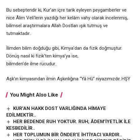
Bu sebeptendir ki, Kur’an içre tarik eyleyen peygamberler ve
nice Âlim Veli’lerin yazdığı her kelâm vahy olarak incelenmiş,
bilimsel araştırmalara Allah Dostları ışık tutmuş ve
tutmaktadır..
İlimden bilim doğduğu gibi, Kimya’dan da fizik doğmuştur.
Dönüş nasıl ki fizik’ten kimya’ya ise,
bilimden’de ilme rücudur..
Aşk’ın kimyasından ilmin Aşkınlığına “Yâ Hû” niyazımızdır..HŞY
You Might Also Like
KUR’AN HAKK DOST VARLIĞINDA HİMAYE
EDİLMEKTİR..
HER BEDENDE RUH YOKTUR. RUH; ÂDEM’İYETLİK İLE
KESBEDİLİR..
HER TOPLUMUN BİR ÖNDER’E İHTİYACI VARDIR..