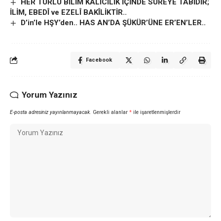
HER TÜRLÜ BİLİM KALICILIK İÇİNDE SÜREYE TÂBİDİR;
İLİM, EBEDÎ ve EZELÎ BAKÎLİKTİR..
D’in’le HŞY’den.. HAS AN’DA ŞÜKÜR’ÜNE ER’EN’LER..
Facebook
Yorum Yazınız
E-posta adresiniz yayınlanmayacak.
Gerekli alanlar
*
ile işaretlenmişlerdir