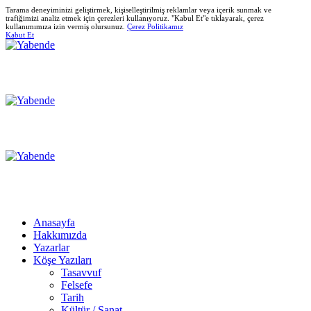
Tarama deneyiminizi geliştirmek, kişiselleştirilmiş reklamlar veya içerik sunmak ve
trafiğimizi analiz etmek için çerezleri kullanıyoruz. "Kabul Et"e tıklayarak, çerez
kullanımımıza izin vermiş olursunuz.
Çerez Politikamız
Kabut Et
Anasayfa
Hakkımızda
Yazarlar
Köşe Yazıları
Tasavvuf
Felsefe
Tarih
Kültür / Sanat