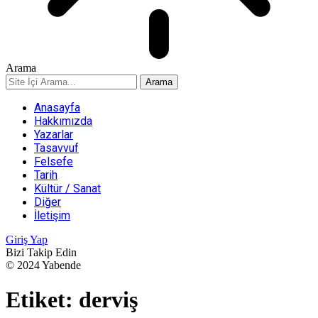
Arama
Anasayfa
Hakkımızda
Yazarlar
Tasavvuf
Felsefe
Tarih
Kültür / Sanat
Diğer
İletişim
Giriş Yap
Bizi Takip Edin
© 2024 Yabende
Etiket:
derviş