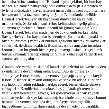
ben daha birinci sınıftayken “Balkanlar pimi çekilmiş bir bombaya
benzer. Ne zaman patlayacağı belli olmaz.” demişti. Gerçekten de
öyle. Günümüzdeki hayat felsefesi materyalist düzen olup insanlara
her zaman daha fazlasını istetiyor. Şu an Balkanlarda özellikle
Bosna-Hersek’teki yer altı kaynakları dünyadaki en kaliteli
madderlerdir. Srebrenica ismi srebro kelimesinden gelip gümüş
anlamına gelmektedir. Burası önemli bir gümüş yatağıdır. Yine
Bosna-Hersek’teki altın madenleri de çok önemli bir kaynaktır.
Savaş sebebiyle bu kaynaklar işlenemiyor. Şu anda da kaynakları
biten bu birleşmiş yaratıklar buralara gözlerini dikerek bu kaynakları
sömürmek derdinde. Kaldı ki Bosna savaşında amaçları insanları
korumak olan bu güruh hiçbir şey yapmayıp aksine geri çekilerek
büyük katliamlara sebep olmuştur. Sırplar kadar suçu vardır desek
sanırım abartmış olmam.
Günümüzde verdikleri skandal kararlar ile özlerini hiç kaybetmeden
skandallarına devam etmişlerdir. Bugün AB ile birleşerek
Türkiye’ye Kıbrıs konusunda vermeye çalıştığı ayarı görmekteyiz.
Kıbrıs’ın sadece Rumların olduğunu ve sanki bu adada Türklerin
söz hakkı olmadığı şeklinde hareket ederek bizleri ekarte etmeye
çalışıyorlar. Kendilerink demokrasi beşiği olarak gösteren bu
yaratıkların kendilerini gayet güzel gösteriyorlar. Ancak kaynak
aranılan yerler Türkiye kıta sahanlığı içerisinde olup kimseye bunun
hesabını da vermek zorunda değildir. Ayrıca sömürgecilik
faaliyetlerine günümüz dünyasında da devam eden bu yaratıklar,