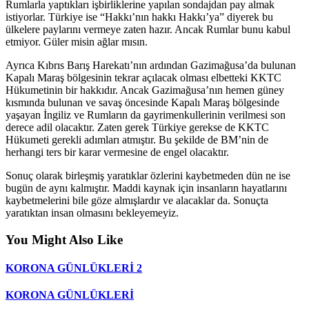
Rumlarla yaptıkları işbirliklerine yapılan sondajdan pay almak
istiyorlar. Türkiye ise “Hakkı’nın hakkı Hakkı’ya” diyerek bu
ülkelere paylarını vermeye zaten hazır. Ancak Rumlar bunu kabul
etmiyor. Güler misin ağlar mısın.
Ayrıca Kıbrıs Barış Harekatı’nın ardından Gazimağusa’da bulunan
Kapalı Maraş bölgesinin tekrar açılacak olması elbetteki KKTC
Hükumetinin bir hakkıdır. Ancak Gazimağusa’nın hemen güney
kısmında bulunan ve savaş öncesinde Kapalı Maraş bölgesinde
yaşayan İngiliz ve Rumların da gayrimenkullerinin verilmesi son
derece adil olacaktır. Zaten gerek Türkiye gerekse de KKTC
Hükumeti gerekli adımları atmıştır. Bu şekilde de BM’nin de
herhangi ters bir karar vermesine de engel olacaktır.
Sonuç olarak birleşmiş yaratıklar özlerini kaybetmeden dün ne ise
bugün de aynı kalmıştır. Maddi kaynak için insanların hayatlarını
kaybetmelerini bile göze almışlardır ve alacaklar da. Sonuçta
yaratıktan insan olmasını bekleyemeyiz.
You Might Also Like
KORONA GÜNLÜKLERİ 2
KORONA GÜNLÜKLERİ