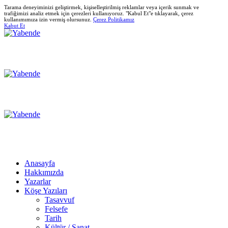
Tarama deneyiminizi geliştirmek, kişiselleştirilmiş reklamlar veya içerik sunmak ve
trafiğimizi analiz etmek için çerezleri kullanıyoruz. "Kabul Et"e tıklayarak, çerez
kullanımımıza izin vermiş olursunuz.
Çerez Politikamız
Kabut Et
Anasayfa
Hakkımızda
Yazarlar
Köşe Yazıları
Tasavvuf
Felsefe
Tarih
Kültür / Sanat