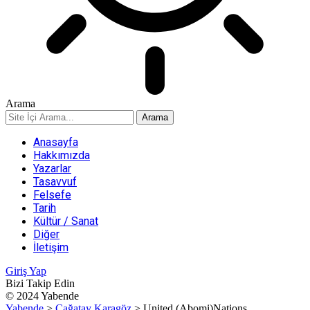
Arama
Anasayfa
Hakkımızda
Yazarlar
Tasavvuf
Felsefe
Tarih
Kültür / Sanat
Diğer
İletişim
Giriş Yap
Bizi Takip Edin
© 2024 Yabende
Yabende
>
Çağatay Karagöz
>
United (Abomi)Nations