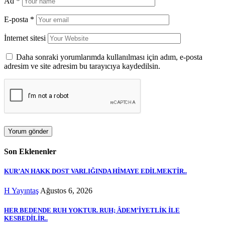
Ad
*
E-posta
*
İnternet sitesi
Daha sonraki yorumlarımda kullanılması için adım, e-posta
adresim ve site adresim bu tarayıcıya kaydedilsin.
Son Eklenenler
KUR’AN HAKK DOST VARLIĞINDA HİMAYE EDİLMEKTİR..
H Yayıntaş
Ağustos 6, 2026
HER BEDENDE RUH YOKTUR. RUH; ÂDEM’İYETLİK İLE
KESBEDİLİR..