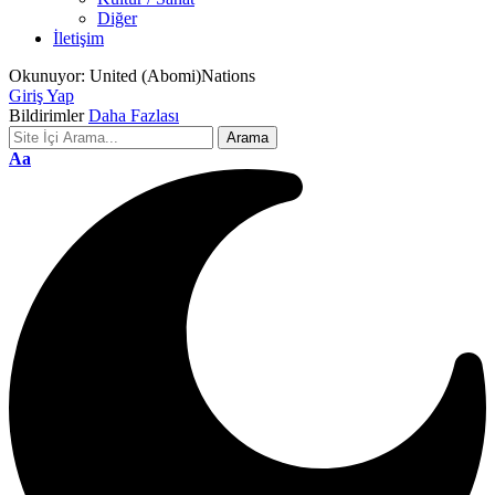
Diğer
İletişim
Okunuyor:
United (Abomi)Nations
Giriş Yap
Bildirimler
Daha Fazlası
Font
Aa
Resizer