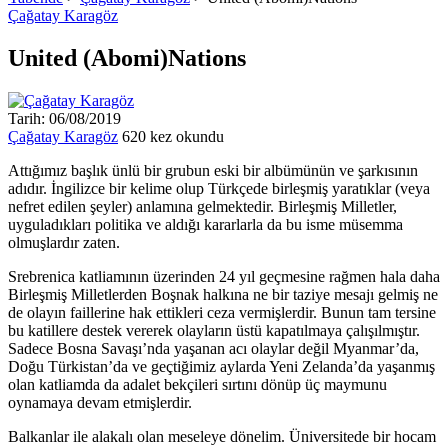
Çağatay Karagöz
United (Abomi)Nations
Tarih: 06/08/2019
Çağatay Karagöz
620 kez okundu
Attığımız başlık ünlü bir grubun eski bir albümünün ve şarkısının
adıdır. İngilizce bir kelime olup Türkçede birleşmiş yaratıklar (veya
nefret edilen şeyler) anlamına gelmektedir. Birleşmiş Milletler,
uyguladıkları politika ve aldığı kararlarla da bu isme müsemma
olmuşlardır zaten.
Srebrenica katliamının üzerinden 24 yıl geçmesine rağmen hala daha
Birleşmiş Milletlerden Boşnak halkına ne bir taziye mesajı gelmiş ne
de olayın faillerine hak ettikleri ceza vermişlerdir. Bunun tam tersine
bu katillere destek vererek olayların üstü kapatılmaya çalışılmıştır.
Sadece Bosna Savaşı’nda yaşanan acı olaylar değil Myanmar’da,
Doğu Türkistan’da ve geçtiğimiz aylarda Yeni Zelanda’da yaşanmış
olan katliamda da adalet bekçileri sırtını dönüp üç maymunu
oynamaya devam etmişlerdir.
Balkanlar ile alakalı olan meseleye dönelim. Üniversitede bir hocam