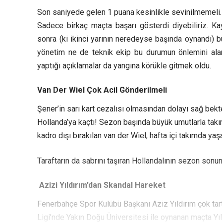
Son saniyede gelen 1 puana kesinlikle sevinilmemeli. F
Sadece birkaç maçta başarı gösterdi diyebiliriz. Kay
sonra (ki ikinci yarının neredeyse başında oynandı) 
yönetim ne de teknik ekip bu durumun önlemini alam
yaptığı açıklamalar da yangına körükle gitmek oldu.
Van Der Wiel Çok Acil Gönderilmeli
Şener’in sarı kart cezalısı olmasından dolayı sağ be
Hollanda’ya kaçtı! Sezon başında büyük umutlarla takım
kadro dışı bırakılan van der Wiel, hafta içi takımda ya
Taraftarın da sabrını taşıran Hollandalının sezon son
Azizi Yıldırım’dan Skandal Hareket
Fenerbahçe Spor Kulübü Başkanı Aziz Yıldırım çok tartı
Ligi’nde Yakın Doğu Üniversitesi ile oynanan maçta Yı