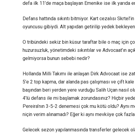
defa ilk 11’de maça başlayan Emenike ise ilk yarıda en et
Defans hattında sıkıntı bitmiyor. Kart cezalısı Skrte
oyuncusu gibiydi. Alt yapıdan getirilip yedek bekleyen
O tribündeki sekiz bin küsur taraftar bile o maç için ç
huzursuzluk, yönetimdeki sıkıntılar ve Advocaat’ın aç
gelmiyorsa bunun sebebi nedir?
Hollanda Milli Takımı ile anlaşan Dirk Advocaat ise z
5’e 2 top kapma, dar alanda pas çalışması ve çift ka
başından beri yerden yere vurduğu Salih Uçan nasıl olu
4’lü defans ile mi başlamak zorundasınız? Hiçbir yed
Pereira’nın 3-5-2 denemesi çok mu kötü oldu? Aynı m
niçin verim alınamadı? Eğer ki aynı mevkiiye çok fazla
Gelecek sezon yapılanmasında transferler gelecek ola