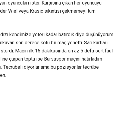
uyan oyuncuları ister. Karşısına çıkan her oyuncuyu
n der Wiel veya Krasic sıkıntısı çekmemeyi tüm
ldızı kendimize yeteri kadar batırdık diye düşünüyorum.
kavan son derece kötü bir maç yönetti. Sarı kartları
sterdi. Maçın ilk 15 dakikasında en az 5 defa sert faul
 eline çarpan topta ise Bursaspor maçını hatırladım
tı. Tecrübeli diyorlar ama bu pozisyonlar tecrübe
en.