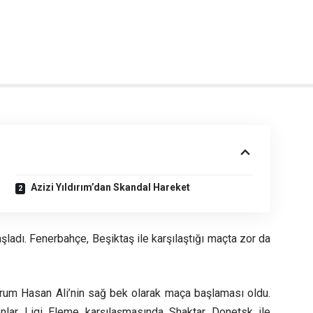
Azizi Yıldırım’dan Skandal Hareket
şladı. Fenerbahçe, Beşiktaş ile karşılaştığı maçta zor da
urum Hasan Ali’nin sağ bek olarak maça başlaması oldu.
onlar Ligi Eleme karşılaşmasında Shaktar Donetsk ile