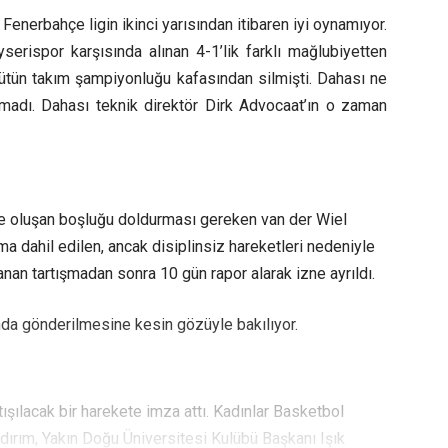
enerbahçe ligin ikinci yarısından itibaren iyi oynamıyor.
serispor karşısında alınan 4-1’lik farklı mağlubiyetten
bütün takım şampiyonluğu kafasından silmişti. Dahası ne
adı. Dahası teknik direktör Dirk Advocaat’ın o zaman
kte oluşan boşluğu doldurması gereken van der Wiel
a dahil edilen, ancak disiplinsiz hareketleri nedeniyle
şanan tartışmadan sonra 10 gün rapor alarak izne ayrıldı.
unda gönderilmesine kesin gözüyle bakılıyor.
şılacak bir harekete imza attı. Kadınlar Basketbol
ldırım, Yakın Doğu Üniversitesi Kulübü Başkanı Işık