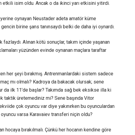
kili isim oldu. Ancak o da ikinci yarı etkisini yitirdi.
l’in yerine oynayan Neustader adeta amatör küme
 gencin birine şans tanınsaydı belki de daha iyi oynardı.
ok fazlaydı. Alınan kötü sonuçlar, takım içinde yaşanan
ıklamaları yüzünden evinde oynanan maçlara taraftar
aten her şeyi bırakmış. Antrenmanlardaki sistem sadece
le maç mı olmalı? Kadroya da bakacak olursak; sene
r da ilk 11’de başlar? Takımda sağ bek eksikse illa ki
ek taktik üretemediniz mi? Sene başında Vitor
ekviide çok oyuncu var diye yakınırken bu oyunculardan
 oyuncu varsa Karavaiev transferi niçin oldu?
n hocaya bırakılmalı. Çünkü her hocanın kendine göre