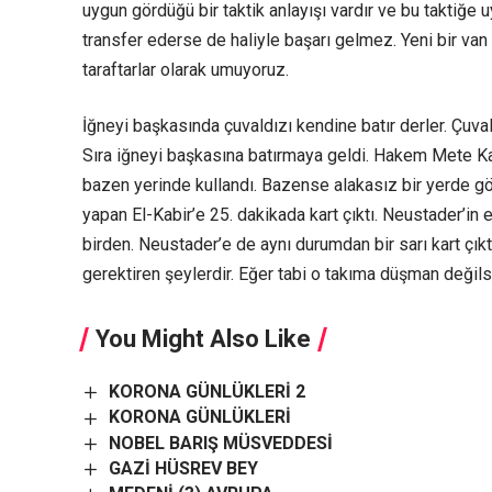
uygun gördüğü bir taktik anlayışı vardır ve bu taktiğe 
transfer ederse de haliyle başarı gelmez. Yeni bir va
taraftarlar olarak umuyoruz.
İğneyi başkasında çuvaldızı kendine batır derler. Çuva
Sıra iğneyi başkasına batırmaya geldi. Hakem Mete Kal
bazen yerinde kullandı. Bazense alakasız bir yerde gö
yapan El-Kabir’e 25. dakikada kart çıktı. Neustader’in
birden. Neustader’e de aynı durumdan bir sarı kart çık
gerektiren şeylerdir. Eğer tabi o takıma düşman değils
You Might Also Like
KORONA GÜNLÜKLERİ 2
KORONA GÜNLÜKLERİ
NOBEL BARIŞ MÜSVEDDESİ
GAZİ HÜSREV BEY