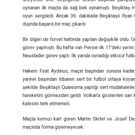
oynanan ilk maçta da sağ bek oynamıştı. Beşiktaş m
oyun sergiledi. Ancak 36. dakikada Beşiktaşlı Ryan B
dışında başarılı bir maç çıkardı.
Bir diğeri de forvet hattında yapılan değişiklik oldu. 
görev yapmıştı. Bu hafta van Persie ilk 11’deki yerin
Neustader görev yaptı. İlk yarıda oynadığı etkisiz futbo
Hakem Fırat Aydınus, maçın başından sonuna kadar verd
yarının başından itibaren sert bir futbol ortaya koyan
şekilde Beşiktaşlı Quaresma yaptığı sert müdahaleler
hareketini görmezden geldi. Volkan’a gösterilen sarı 
kalesini terk etmemeli.
Maçta kırmızı kart gören Martin Skrtel ve Josef D
maçında forma giyemeyecek.