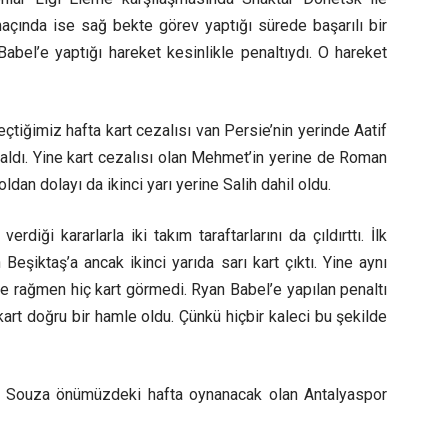
açında ise sağ bekte görev yaptığı sürede başarılı bir
abel’e yaptığı hareket kesinlikle penaltıydı. O hareket
Geçtiğimiz hafta kart cezalısı van Persie’nin yerinde Aatif
i aldı. Yine kart cezalısı olan Mehmet’in yerine de Roman
ldan dolayı da ikinci yarı yerine Salih dahil oldu.
iği kararlarla iki takım taraftarlarını da çıldırttı. İlk
 Beşiktaş’a ancak ikinci yarıda sarı kart çıktı. Yine aynı
e rağmen hiç kart görmedi. Ryan Babel’e yapılan penaltı
kart doğru bir hamle oldu. Çünkü hiçbir kaleci bu şekilde
e Souza önümüzdeki hafta oynanacak olan Antalyaspor