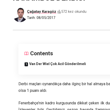
Çağatay Karagöz
572 kez okundu
Tarih: 08/05/2017
Contents
Van Der Wiel Çok Acil Gönderilmeli
Derbi maçları oynandıkça daha ilginç bir hal almaya ba
olsa 1 puanı aldı.
Fenerbahçe’nin kadro kurgusunda dikkat çeken ilk d
İzleyenler bilir. Geçtiğimiz sezon başında Şampiy