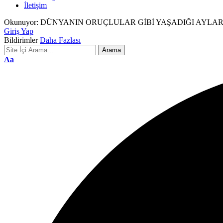
İletişim
Okunuyor:
DÜNYANIN ORUÇLULAR GİBİ YAŞADIĞI AYLARD
Giriş Yap
Bildirimler
Daha Fazlası
Font
Aa
Resizer