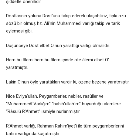
şiddetle önemlidir.
Dostlarının yoluna Dost’unu takip ederek ulaşabiliriz, tıpkı özü
sözü bir olmuş hz. Âli’nin Muhammedî varlığı takip ve tarik
eylemesi gibi..
Düşünceye Dost elbet O’nun yarattığı varlığı olmalıdır.
Hem bu âlemi hem bu âlem içinde öte âlemi elbet O’
yaratmıştır.
Lakin O’nun öyle yarattıkları vardır ki, özene bezene yaratmıştır.
Nice Evliya’ullah, Peygamberler, nebiler, rasûller ve
“Muhammedî Varlığım” “habib’ullah’ım” buyurduğu alemlere
“Râsulü R’Ahmet” ismiyle nurlanmıştır.
R’Ahmet varlığı, Rahman Rahim’iyet’i ile tüm peygamberlerini
batıni varlığında kuşatmıştır.