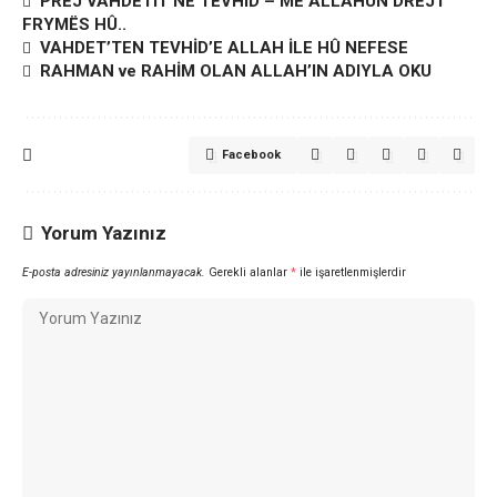
PREJ VAHDETIT NË TEVHID – ME ALLAHUN DREJT
FRYMËS HÛ..
VAHDET’TEN TEVHİD’E ALLAH İLE HÛ NEFESE
RAHMAN ve RAHİM OLAN ALLAH’IN ADIYLA OKU
Facebook
Yorum Yazınız
E-posta adresiniz yayınlanmayacak.
Gerekli alanlar
*
ile işaretlenmişlerdir