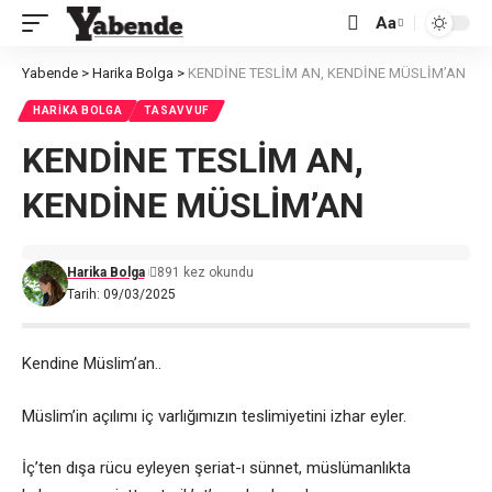
Aa
Font
Resizer
Yabende
>
Harika Bolga
>
KENDİNE TESLİM AN, KENDİNE MÜSLİM’AN
HARIKA BOLGA
TASAVVUF
KENDİNE TESLİM AN,
KENDİNE MÜSLİM’AN
Harika Bolga
891 kez okundu
Tarih: 09/03/2025
Kendine Müslim’an..
Müslim’in açılımı iç varlığımızın teslimiyetini izhar eyler.
İç’ten dışa rücu eyleyen şeriat-ı sünnet, müslümanlıkta