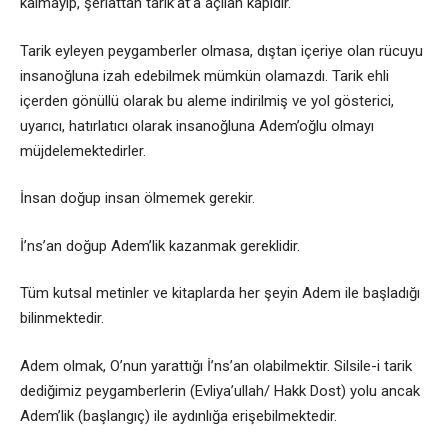
kalmayıp, şeriattan tarik’at’a açılan kapıdır.
Tarik eyleyen peygamberler olmasa, dıştan içeriye olan rücuyu
insanoğluna izah edebilmek mümkün olamazdı. Tarik ehli
içerden gönüllü olarak bu aleme indirilmiş ve yol gösterici,
uyarıcı, hatırlatıcı olarak insanoğluna Adem’oğlu olmayı
müjdelemektedirler.
İnsan doğup insan ölmemek gerekir.
İ’ns’an doğup Adem’lik kazanmak gereklidir.
Tüm kutsal metinler ve kitaplarda her şeyin Adem ile başladığı
bilinmektedir.
Adem olmak, O’nun yarattığı İ’ns’an olabilmektir. Silsile-i tarik
dediğimiz peygamberlerin (Evliya’ullah/ Hakk Dost) yolu ancak
Adem’lik (başlangıç) ile aydınlığa erişebilmektedir.