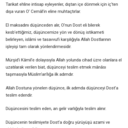
Tarikat ehline intisap eyleyenler, dıştan içe dönmek için iç’ten
dışa vuran O’ Cemâl’in eline muhtaçtırlar.
El maksadını düşünceden alır, O’nun Dost eli bilerek
kesb’ettiğimiz, düşüncemize yön ve dönüş istikameti
belirleyen, islâmi ve tasavvufi karşılığıyla Allah Dostlarının
işleyişi tam olarak yönlendirmesidir.
Mürşid’i Kâmil’e dolayısıyla Allah yolunda cihad üzre olanlara el
uzatılarak verilen biat, düşünceyi teslim etmek mânâsı
taşımasıyla Müslim’an’lığa ilk adımdır.
Allah Dostuna yönelen düşünce, ilk adımda düşünceyi Dost’a
teslim edendir.
Düşüncesini teslim eden, an gelir varlığıyla teslim alınır.
Düşüncenin teslimiyete Dost’a doğru yürüyüşü azami ve