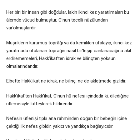
Her biri bir insan gibi doğdular, lakin ikinci kez yaratılmaları bu
âlemde vücud bulmuştur, O’nun tecelli nüzûlundan
var’olmuşlardır.
Müşriklerin kurumuş toprâğı ya da kemikleri ufalayıp, ikinci kez
yaratmada ufalanan toprağın nasıl bir’leşip canlanacağına akıl
erdirememeleri, Hakk’ikat’ten idrak ve bilinçten yoksun
olmalarındandır.
Elbette Hakk’ikat ne idrak, ne bilinç, ne de akletmede gizlidir.
Hakk’ikat’ten Hakk’ikat, O’nun hû nefesi içindedir ki, dilediğine
üflemesiyle lutfeylerek bildirendir.
Nefesin üflenişi tıpkı ana rahminden doğan bir bebeğin içine
çektiği ilk nefes gibidir, yakıcı ve yandıkça bağlayıcıdır.