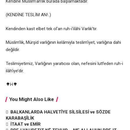
Kendine Müslim’an’lık burada başlamaktadır.
(KENDİNE TESLİM AN!..)
Kendinden kast elbet tek ol’an ruh-i’ilâhi Varlık’tır.
Müslim’lik, Mürşid varlığının kelâmıyla teslim’iyet, varlığına dahi
değildir.
Teslimiyetimiz, Varlığının yaratıcısı olan, nefesini lutfeden ruh-i
ilâh’iye’dir.
🌳H🌳
You Might Also Like
BALKANLARDA HALVETÎYE SİLSİLESİ ve SÖZDE
KARABAŞÎLİK
İTAAT ve EMİR