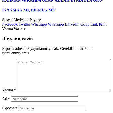
RAHMAN ve RAHİM OLAN ALLAH’IN ADIYLA OKU
İNANMAK MI, BİLMEK Mİ?
Sosyal Medyada Paylaş:
Facebook
Twitter
Whatsapp
Whatsapp
LinkedIn
Copy Link
Print
Yorum Yazınız
Bir yanıt yazın
E-posta adresiniz yayınlanmayacak.
Gerekli alanlar
*
ile
işaretlenmişlerdir
Yorum
*
Ad
*
E-posta
*