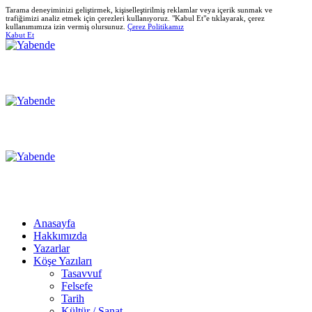
Tarama deneyiminizi geliştirmek, kişiselleştirilmiş reklamlar veya içerik sunmak ve
trafiğimizi analiz etmek için çerezleri kullanıyoruz. "Kabul Et"e tıklayarak, çerez
kullanımımıza izin vermiş olursunuz.
Çerez Politikamız
Kabut Et
Anasayfa
Hakkımızda
Yazarlar
Köşe Yazıları
Tasavvuf
Felsefe
Tarih
Kültür / Sanat