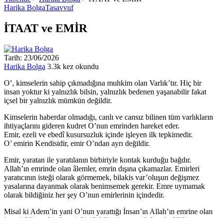
Harika Bolga
Tasavvuf
İTAAT ve EMİR
Tarih: 23/06/2026
Harika Bolga
3.3k kez okundu
O’, kimselerin sahip çıkmadığına muhkim olan Varlık’tır. Hiç bir
insan yoktur ki yalnızlık bilsin, yalnızlık bedenen yaşanabilir fakat
içsel bir yalnızlık mümkün değildir.
Kimselerin haberdar olmadığı, canlı ve cansız bilinen tüm varlıkların
ihtiyaçlarını gideren kudret O’nun emrinden hareket eder.
Emir, ezeli ve ebedî kusursuzluk içinde işleyen ilk tepkimedir.
O’ emirin Kendisidir, emir O’ndan ayrı değildir.
Emir, yaratan ile yaratılanın birbiriyle kontak kurduğu bağdır.
Allah’ın emrinde olan âlemler, emrin dışına çıkamazlar. Emirleri
yaratıcının isteği olarak görmemek, bilakis var’oluşun değişmez
yasalarına dayanmak olarak benimsemek gerekir. Emre uymamak
olarak bildiğiniz her şey O’nun emirlerinin içindedir.
Misal ki Adem’in yani O’nun yarattığı İnsan’ın Allah’ın emrine olan