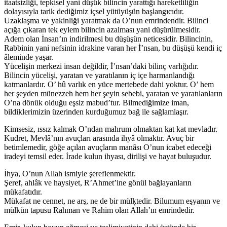
itaatsizliği, tepkisel yani düşük bilincin yarattığı hareketliliğin
dolayısıyla tarik dediğimiz içsel yütüyüşün başlangıcıdır.
Uzaklaşma ve yakinliği yaratmak da O’nun emrindendir. Bilinci
açığa çıkaran tek eylem bilincin azalması yani düşürülmesidir.
Adem olan İnsan’ın indirilmesi bu düşüşün neticesidir. Bilincinin,
Rabbinin yani nefsinin idrakine varan her İ’nsan, bu düşüşü kendi iç
âleminde yaşar.
Yücelişin merkezi insan değildir, İ’nsan’daki bilinç varlığıdır.
Bilincin yücelişi, yaratan ve yaratılanın iç içe harmanlandığı
katmanlardır. O’ hû varlık en yüce mertebede dahi yoktur. O’ hem
her şeyden münezzeh hem her şeyin sebebi, yaratan ve yaratılanların
O’na dönük olduğu eşsiz mabud’tur. Bilmediğimize iman,
bildiklerimizin üzerinden kurduğumuz bağ ile sağlamlaşır.
Kimsesiz, ıssız kalmak O’ndan mahrum olmaktan kat kat mevladır.
Kudret, Mevlâ’nın avuçları arasında ihyâ olmaktır. Avuç bir
betimlemedir, göğe açılan avuçların manâsı O’nun icabet edeceği
iradeyi temsil eder. İrade kulun ihyası, dirilişi ve hayat buluşudur.
İhya, O’nun Allah ismiyle şereflenmektir.
Şeref, ahlâk ve haysiyet, R’Ahmet’ine gönül bağlayanların
mükafatıdır.
Mükafat ne cennet, ne arş, ne de bir mülķtedir. Bilumum eşyanın ve
mülkün tapusu Rahman ve Rahim olan Allah’ın emrindedir.