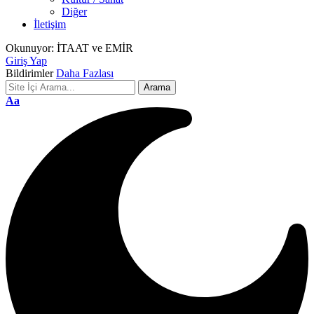
Diğer
İletişim
Okunuyor:
İTAAT ve EMİR
Giriş Yap
Bildirimler
Daha Fazlası
Font
Aa
Resizer