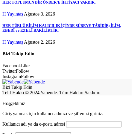
HER TOPLUMUN BİR ÖNDER’E İHTİYACI VARDIR..
H Yayıntaş
Ağustos 3, 2026
HER TÜRLÜ BİLİM KALICILIK İÇİNDE SÜREYE TÂBİDİR; İLİM,
EBEDÎ ve EZELÎ BAKÎLİKTİR..
H Yayıntaş
Ağustos 2, 2026
Bizi Takip Edin
Facebook
Like
Twitter
Follow
Instagram
Follow
Bizi Takip Edin
Telif Hakkı © 2024 Yabende. Tüm Hakları Saklıdır.
Hoşgeldiniz
Giriş yapmak için kullanıcı adınızı ve şifrenizi giriniz.
Kullanıcı adı ya da e-posta adresi