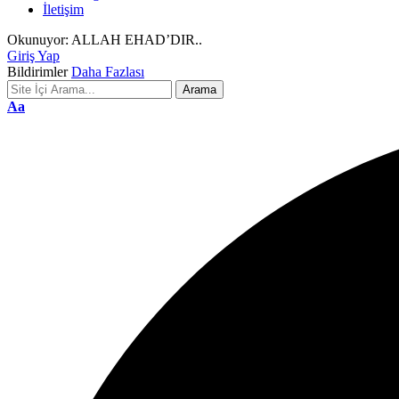
İletişim
Okunuyor:
ALLAH EHAD’DIR..
Giriş Yap
Bildirimler
Daha Fazlası
Font
Aa
Resizer