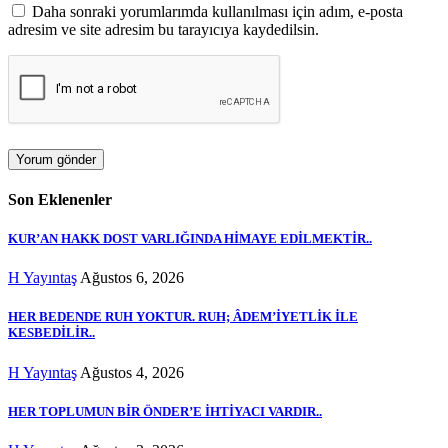
Daha sonraki yorumlarımda kullanılması için adım, e-posta
adresim ve site adresim bu tarayıcıya kaydedilsin.
Son Eklenenler
KUR’AN HAKK DOST VARLIĞINDA HİMAYE EDİLMEKTİR..
H Yayıntaş
Ağustos 6, 2026
HER BEDENDE RUH YOKTUR. RUH; ÂDEM’İYETLİK İLE
KESBEDİLİR..
H Yayıntaş
Ağustos 4, 2026
HER TOPLUMUN BİR ÖNDER’E İHTİYACI VARDIR..