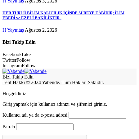
H Yayıntaş
Ağustos 3, 2026
HER TÜRLÜ BİLİM KALICILIK İÇİNDE SÜREYE TÂBİDİR; İLİM,
EBEDÎ ve EZELÎ BAKÎLİKTİR..
H Yayıntaş
Ağustos 2, 2026
Bizi Takip Edin
Facebook
Like
Twitter
Follow
Instagram
Follow
Bizi Takip Edin
Telif Hakkı © 2024 Yabende. Tüm Hakları Saklıdır.
Hoşgeldiniz
Giriş yapmak için kullanıcı adınızı ve şifrenizi giriniz.
Kullanıcı adı ya da e-posta adresi
Parola