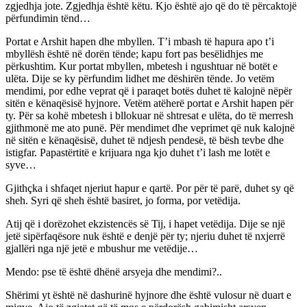
zgjedhja jote. Zgjedhja është këtu. Kjo është ajo që do të përcaktojë
përfundimin tënd…
Portat e Arshit hapen dhe mbyllen. T’i mbash të hapura apo t’i
mbyllësh është në dorën tënde; kapu fort pas besëlidhjes me
përkushtim. Kur portat mbyllen, mbetesh i ngushtuar në botët e
ulëta. Dije se ky përfundim lidhet me dëshirën tënde. Jo vetëm
mendimi, por edhe veprat që i paraqet botës duhet të kalojnë nëpër
sitën e kënaqësisë hyjnore. Vetëm atëherë portat e Arshit hapen për
ty. Për sa kohë mbetesh i bllokuar në shtresat e ulëta, do të merresh
gjithmonë me ato punë. Për mendimet dhe veprimet që nuk kalojnë
në sitën e kënaqësisë, duhet të ndjesh pendesë, të bësh tevbe dhe
istigfar. Papastërtitë e krijuara nga kjo duhet t’i lash me lotët e
syve…
Gjithçka i shfaqet njeriut hapur e qartë. Por për të parë, duhet sy që
sheh. Syri që sheh është basiret, jo forma, por vetëdija.
Atij që i dorëzohet ekzistencës së Tij, i hapet vetëdija. Dije se një
jetë sipërfaqësore nuk është e denjë për ty; njeriu duhet të nxjerrë
gjallëri nga një jetë e mbushur me vetëdije…
Mendo: pse të është dhënë arsyeja dhe mendimi?..
Shërimi yt është në dashurinë hyjnore dhe është vulosur në duart e