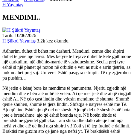
H Yayıntaş
MENDIMI..
Tarih: 10/06/2026
H Şükrü Yayıntaş
3.2k kez okundu
Adhurimi duhet të bëhet me dashuri. Mendimi, zemra dhe shpirti
duhet të jenë një tërësi. Mes këtyre të trejave duhet të ketë gjithmonë
një qarkullim, një dhënie-marrje të vazhdueshme. Secila prej tyre
është si një planet që noton në orbitën e vet; as nuk e arrin tjetrën, as
nuk ndahet prej saj. Universi është pasqyra e trupit. Të dy zgjerohen
pa pushim…
Në jetën e kësaj bote ka mendime të panumërta. Njeriu zgjedh një
mendim dhe e bën atë udhë të vetën. Ai që mer jetë dhe ai që ringjall
është Ai. Në çdo çast lindin dhe vdesin mendime të shumta. Shumë
qenie shuhen, shumë të tjera lindin. Shfaqja e natyrës është me Të.
Ajo që lind është ajo që del në shesh. Ajo që del në shesh është bota
jote e brendshme, ajo që është brenda teje. Në botën tënde të
brendshme gjendet gjithçka. Tani shiko dhe dallo atë që lind nga
nefsi yt dhe atë që lind nga shpirti yt! Zoti yt të jep fuqinë e dallimit.
Braktisi me guxim ato që janë nga nefsi yt. Të braktisësh është