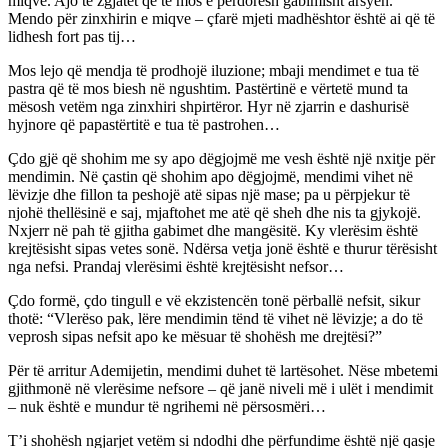
miqve. Ajo të zgjatet që të mos e përdorësh gabimisht arsyen.
Mendo për zinxhirin e miqve – çfarë mjeti madhështor është ai që të
lidhesh fort pas tij…
Mos lejo që mendja të prodhojë iluzione; mbaji mendimet e tua të
pastra që të mos biesh në ngushtim. Pastërtinë e vërtetë mund ta
mësosh vetëm nga zinxhiri shpirtëror. Hyr në zjarrin e dashurisë
hyjnore që papastërtitë e tua të pastrohen…
Çdo gjë që shohim me sy apo dëgjojmë me vesh është një nxitje për
mendimin. Në çastin që shohim apo dëgjojmë, mendimi vihet në
lëvizje dhe fillon ta peshojë atë sipas një mase; pa u përpjekur të
njohë thellësinë e saj, mjaftohet me atë që sheh dhe nis ta gjykojë.
Nxjerr në pah të gjitha gabimet dhe mangësitë. Ky vlerësim është
krejtësisht sipas vetes sonë. Ndërsa vetja jonë është e thurur tërësisht
nga nefsi. Prandaj vlerësimi është krejtësisht nefsor…
Çdo formë, çdo tingull e vë ekzistencën tonë përballë nefsit, sikur
thotë: “Vlerëso pak, lëre mendimin tënd të vihet në lëvizje; a do të
veprosh sipas nefsit apo ke mësuar të shohësh me drejtësi?”
Për të arritur Ademijetin, mendimi duhet të lartësohet. Nëse mbetemi
gjithmonë në vlerësime nefsore – që janë niveli më i ulët i mendimit
– nuk është e mundur të ngrihemi në përsosmëri…
T’i shohësh ngjarjet vetëm si ndodhi dhe përfundime është një qasje