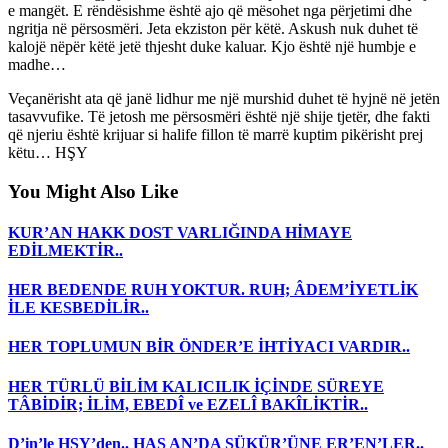
e mangët. E rëndësishme është ajo që mësohet nga përjetimi dhe
ngritja në përsosmëri. Jeta ekziston për këtë. Askush nuk duhet të
kalojë nëpër këtë jetë thjesht duke kaluar. Kjo është një humbje e
madhe…
Veçanërisht ata që janë lidhur me një murshid duhet të hyjnë në jetën
tasavvufike. Të jetosh me përsosmëri është një shije tjetër, dhe fakti
që njeriu është krijuar si halife fillon të marrë kuptim pikërisht prej
këtu… HŞY
You Might Also Like
KUR’AN HAKK DOST VARLIĞINDA HİMAYE
EDİLMEKTİR..
HER BEDENDE RUH YOKTUR. RUH; ÂDEM’İYETLİK
İLE KESBEDİLİR..
HER TOPLUMUN BİR ÖNDER’E İHTİYACI VARDIR..
HER TÜRLÜ BİLİM KALICILIK İÇİNDE SÜREYE
TÂBİDİR; İLİM, EBEDÎ ve EZELÎ BAKÎLİKTİR..
D’in’le HŞY’den.. HAS AN’DA ŞÜKÜR’ÜNE ER’EN’LER..