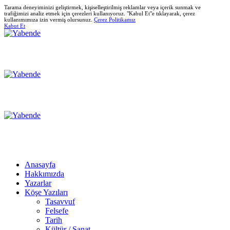
Tarama deneyiminizi geliştirmek, kişiselleştirilmiş reklamlar veya içerik sunmak ve
trafiğimizi analiz etmek için çerezleri kullanıyoruz. "Kabul Et"e tıklayarak, çerez
kullanımımıza izin vermiş olursunuz.
Çerez Politikamız
Kabut Et
Anasayfa
Hakkımızda
Yazarlar
Köşe Yazıları
Tasavvuf
Felsefe
Tarih
Kültür / Sanat