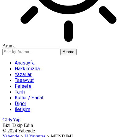
Arama
Anasayfa
Hakkımızda
Yazarlar
Tasavvuf
Felsefe
Tarih
Kültür / Sanat
Diğer
İletişim
Giriş Yap
Bizi Takip Edin
© 2024 Yabende
Yabende
>
H Yayıntaş
>
MENDIMI..