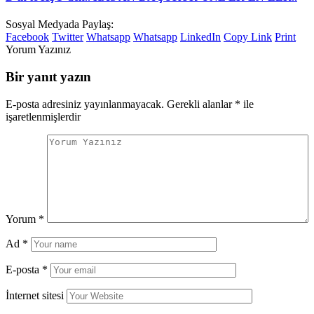
Sosyal Medyada Paylaş:
Facebook
Twitter
Whatsapp
Whatsapp
LinkedIn
Copy Link
Print
Yorum Yazınız
Bir yanıt yazın
E-posta adresiniz yayınlanmayacak.
Gerekli alanlar
*
ile
işaretlenmişlerdir
Yorum
*
Ad
*
E-posta
*
İnternet sitesi