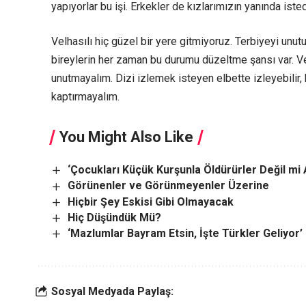
yapıyorlar bu işi. Erkekler de kızlarımızın yanında isted
Velhasılı hiç güzel bir yere gitmiyoruz. Terbiyeyi un
bireylerin her zaman bu durumu düzeltme şansı var. Ve 
unutmayalım. Dizi izlemek isteyen elbette izleyebilir
kaptırmayalım.
You Might Also Like
‘Çocukları Küçük Kurşunla Öldürürler Değil mi
Görünenler ve Görünmeyenler Üzerine
Hiçbir Şey Eskisi Gibi Olmayacak
Hiç Düşündük Mü?
‘Mazlumlar Bayram Etsin, İşte Türkler Geliyor’
Sosyal Medyada Paylaş: