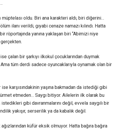
ı…
 müptelası oldu. Biri ana karakteri aldı, biri diğerini…
lüm ilanı verildi, gıyabi cenaze namazı kılındı. Hatta
bir röportajında yanına yaklaşan biri “Abimizi niye
 gerçekten.
 ise çalan bir şarkıyı ilkokul çocuklarından duymak
 Ama tüm derdi sadece oyuncaklarıyla oynamak olan bir
r ise karşısındakinin yaşına bakmadan da istediği gibi
hürmet etmeden… Saygı bitiyor. Ailelerin ilk olarak bu
stedikleri gibi davranmalarını değil, evvela saygılı bir
dilik yakışır, serserilik ya da kabalık değil.
t ağızlarından küfür eksik olmuyor. Hatta bağıra bağıra