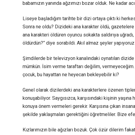
babamızın yanında ağzımızı bozar olduk. Ne kadar ac
Liseye başladığım tarihte bir dizi ortaya çıktı ki herkes
Sonra ne oldu? Dizideki ana karakter öldü, gazetelere ö
ana karakteri öldüren oyuncu sokakta saldırıya uğradı, 
öldürdün?” diye sorabildi. Akıl almaz şeyler yapıyoruz
Şimdilerde bir televizyon kanalındaki oynatılan dizide
mümkün. İsim verme taraftarı değilim, vermeyeceğim.
çocuk, bu hayattan ne heyecan bekleyebilir ki?
Genel olarak dizilerdeki ana karakterlere özenen tiple
konuşabiliyor. Saygısızca, karşısındaki kişinin yaşına 
konuya önem vermeleri gerekir. Karşısına çıkan insana i
şekilde yaklaşmaları gerektiğini öğretmeliler. Bize efen
Kızlarımızın bile ağızları bozuk. Çok özür dilerim faka