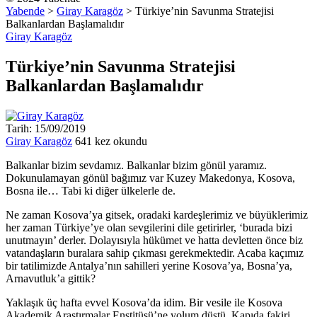
Yabende
>
Giray Karagöz
>
Türkiye’nin Savunma Stratejisi
Balkanlardan Başlamalıdır
Giray Karagöz
Türkiye’nin Savunma Stratejisi
Balkanlardan Başlamalıdır
Tarih: 15/09/2019
Giray Karagöz
641 kez okundu
Balkanlar bizim sevdamız. Balkanlar bizim gönül yaramız.
Dokunulamayan gönül bağımız var Kuzey Makedonya, Kosova,
Bosna ile… Tabi ki diğer ülkelerle de.
Ne zaman Kosova’ya gitsek, oradaki kardeşlerimiz ve büyüklerimiz
her zaman Türkiye’ye olan sevgilerini dile getirirler, ‘burada bizi
unutmayın’ derler. Dolayısıyla hükümet ve hatta devletten önce biz
vatandaşların buralara sahip çıkması gerekmektedir. Acaba kaçımız
bir tatilimizde Antalya’nın sahilleri yerine Kosova’ya, Bosna’ya,
Arnavutluk’a gittik?
Yaklaşık üç hafta evvel Kosova’da idim. Bir vesile ile Kosova
Akademik Araştırmalar Enstitüsü’ne yolum düştü. Kapıda fakiri