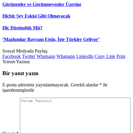
Görünenler ve Görünmeyenler Üzerine
Hiçbir Şey Eskisi Gibi Olmayacak
Hiç Düşündük Mü?
‘Mazlumlar Bayram Etsin, İşte Türkler Geliyor’
Sosyal Medyada Paylaş:
Facebook
Twitter
Whatsapp
Whatsapp
LinkedIn
Copy Link
Print
Yorum Yazınız
Bir yanıt yazın
E-posta adresiniz yayınlanmayacak.
Gerekli alanlar
*
ile
işaretlenmişlerdir