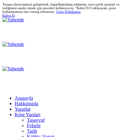
Tarama deneyiminizi geliştirmek, kişiselleştirilmiş reklamlar veya içerik sunmak ve
trafiğimizi analiz etmek için çerezleri kullanıyoruz. "Kabul Et"e tıklayarak, çerez
kullanımımıza izin vermiş olursunuz.
Çerez Politikamız
Kabut Et
Anasayfa
Hakkımızda
Yazarlar
Köşe Yazıları
Tasavvuf
Felsefe
Tarih
Kültür / Sanat