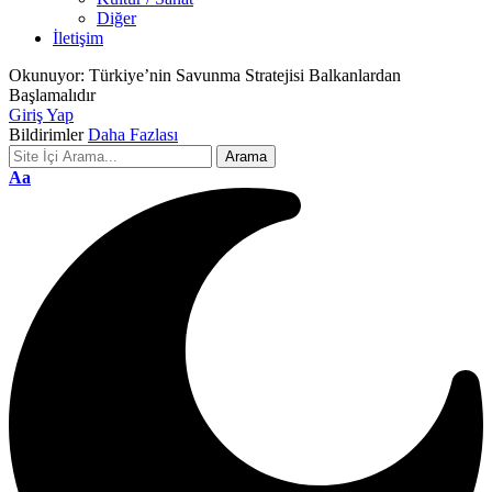
Diğer
İletişim
Okunuyor:
Türkiye’nin Savunma Stratejisi Balkanlardan
Başlamalıdır
Giriş Yap
Bildirimler
Daha Fazlası
Font
Aa
Resizer