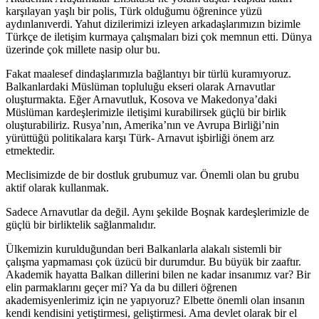
karşılayan yaşlı bir polis, Türk olduğumu öğrenince yüzü
aydınlanıverdi. Yahut dizilerimizi izleyen arkadaşlarımızın bizimle
Türkçe de iletişim kurmaya çalışmaları bizi çok memnun etti. Dünya
üzerinde çok millete nasip olur bu.
Fakat maalesef dindaşlarımızla bağlantıyı bir türlü kuramıyoruz.
Balkanlardaki Müslüman topluluğu ekseri olarak Arnavutlar
oluşturmakta. Eğer Arnavutluk, Kosova ve Makedonya’daki
Müslüman kardeşlerimizle iletişimi kurabilirsek güçlü bir birlik
oluşturabiliriz. Rusya’nın, Amerika’nın ve Avrupa Birliği’nin
yürüttüğü politikalara karşı Türk- Arnavut işbirliği önem arz
etmektedir.
Meclisimizde de bir dostluk grubumuz var. Önemli olan bu grubu
aktif olarak kullanmak.
Sadece Arnavutlar da değil. Aynı şekilde Boşnak kardeşlerimizle de
güçlü bir birliktelik sağlanmalıdır.
Ülkemizin kurulduğundan beri Balkanlarla alakalı sistemli bir
çalışma yapmaması çok üzücü bir durumdur. Bu büyük bir zaaftır.
Akademik hayatta Balkan dillerini bilen ne kadar insanımız var? Bir
elin parmaklarını geçer mi? Ya da bu dilleri öğrenen
akademisyenlerimiz için ne yapıyoruz? Elbette önemli olan insanın
kendi kendisini yetiştirmesi, geliştirmesi. Ama devlet olarak bir el