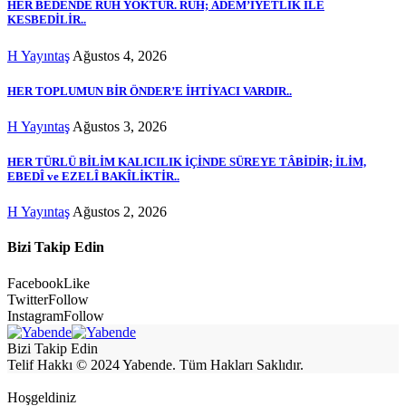
HER BEDENDE RUH YOKTUR. RUH; ÂDEM’İYETLİK İLE
KESBEDİLİR..
H Yayıntaş
Ağustos 4, 2026
HER TOPLUMUN BİR ÖNDER’E İHTİYACI VARDIR..
H Yayıntaş
Ağustos 3, 2026
HER TÜRLÜ BİLİM KALICILIK İÇİNDE SÜREYE TÂBİDİR; İLİM,
EBEDÎ ve EZELÎ BAKÎLİKTİR..
H Yayıntaş
Ağustos 2, 2026
Bizi Takip Edin
Facebook
Like
Twitter
Follow
Instagram
Follow
Bizi Takip Edin
Telif Hakkı © 2024 Yabende. Tüm Hakları Saklıdır.
Hoşgeldiniz