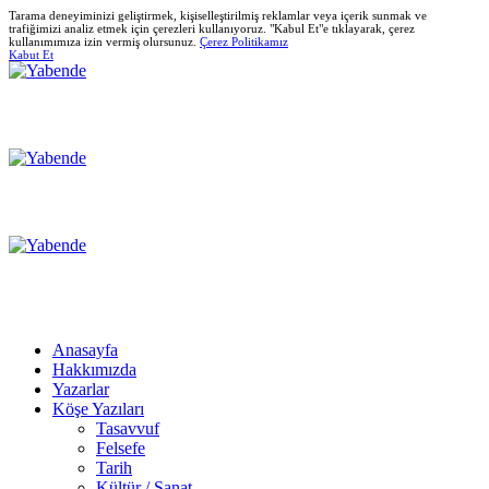
Tarama deneyiminizi geliştirmek, kişiselleştirilmiş reklamlar veya içerik sunmak ve
trafiğimizi analiz etmek için çerezleri kullanıyoruz. "Kabul Et"e tıklayarak, çerez
kullanımımıza izin vermiş olursunuz.
Çerez Politikamız
Kabut Et
Anasayfa
Hakkımızda
Yazarlar
Köşe Yazıları
Tasavvuf
Felsefe
Tarih
Kültür / Sanat