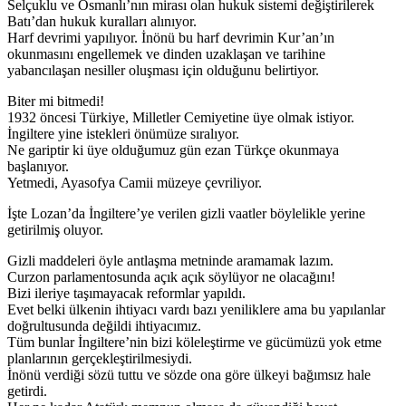
Selçuklu ve Osmanlı’nın mirası olan hukuk sistemi değiştirilerek
Batı’dan hukuk kuralları alınıyor.
Harf devrimi yapılıyor. İnönü bu harf devrimin Kur’an’ın
okunmasını engellemek ve dinden uzaklaşan ve tarihine
yabancılaşan nesiller oluşması için olduğunu belirtiyor.
Biter mi bitmedi!
1932 öncesi Türkiye, Milletler Cemiyetine üye olmak istiyor.
İngiltere yine istekleri önümüze sıralıyor.
Ne gariptir ki üye olduğumuz gün ezan Türkçe okunmaya
başlanıyor.
Yetmedi, Ayasofya Camii müzeye çevriliyor.
İşte Lozan’da İngiltere’ye verilen gizli vaatler böylelikle yerine
getirilmiş oluyor.
Gizli maddeleri öyle antlaşma metninde aramamak lazım.
Curzon parlamentosunda açık açık söylüyor ne olacağını!
Bizi ileriye taşımayacak reformlar yapıldı.
Evet belki ülkenin ihtiyacı vardı bazı yeniliklere ama bu yapılanlar
doğrultusunda değildi ihtiyacımız.
Tüm bunlar İngiltere’nin bizi köleleştirme ve gücümüzü yok etme
planlarının gerçekleştirilmesiydi.
İnönü verdiği sözü tuttu ve sözde ona göre ülkeyi bağımsız hale
getirdi.