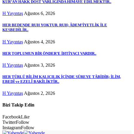
KUR’AN HAKK DOST VARLIĞINDA HİMAYE EDİLMEKTİR..
H Yayıntaş
Ağustos 6, 2026
HER BEDENDE RUH YOKTUR. RUH; ÂDEM’İYETLİK İLE
KESBEDİLİR..
H Yayıntaş
Ağustos 4, 2026
HER TOPLUMUN BİR ÖNDER’E İHTİYACI VARDIR..
H Yayıntaş
Ağustos 3, 2026
HER TÜRLÜ BİLİM KALICILIK İÇİNDE SÜREYE TÂBİDİR; İLİM,
EBEDÎ ve EZELÎ BAKÎLİKTİR..
H Yayıntaş
Ağustos 2, 2026
Bizi Takip Edin
Facebook
Like
Twitter
Follow
Instagram
Follow