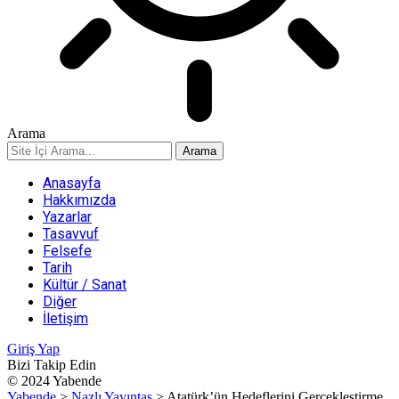
Arama
Anasayfa
Hakkımızda
Yazarlar
Tasavvuf
Felsefe
Tarih
Kültür / Sanat
Diğer
İletişim
Giriş Yap
Bizi Takip Edin
© 2024 Yabende
Yabende
>
Nazlı Yayıntaş
>
Atatürk’ün Hedeflerini Gerçekleştirme