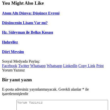
You Might Also Like
Atom Altı Dünya: Düşünce Evreni
Düşüncenin Lisanı Var mı?
Hz. Süleyman ile Belkıs Kıssası
Hıdırellez
Dört Mevsim
Sosyal Medyada Paylaş:
Facebook
Twitter
Whatsapp
Whatsapp
LinkedIn
Copy Link
Print
Yorum Yazınız
Bir yanıt yazın
E-posta adresiniz yayınlanmayacak.
Gerekli alanlar
*
ile
işaretlenmişlerdir