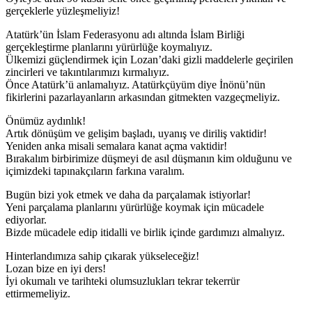
gerçeklerle yüzleşmeliyiz!
Atatürk’ün İslam Federasyonu adı altında İslam Birliği
gerçekleştirme planlarını yürürlüğe koymalıyız.
Ülkemizi güçlendirmek için Lozan’daki gizli maddelerle geçirilen
zincirleri ve takıntılarımızı kırmalıyız.
Önce Atatürk’ü anlamalıyız. Atatürkçüyüm diye İnönü’nün
fikirlerini pazarlayanların arkasından gitmekten vazgeçmeliyiz.
Önümüz aydınlık!
Artık dönüşüm ve gelişim başladı, uyanış ve diriliş vaktidir!
Yeniden anka misali semalara kanat açma vaktidir!
Bırakalım birbirimize düşmeyi de asıl düşmanın kim olduğunu ve
içimizdeki tapınakçıların farkına varalım.
Bugün bizi yok etmek ve daha da parçalamak istiyorlar!
Yeni parçalama planlarını yürürlüğe koymak için mücadele
ediyorlar.
Bizde mücadele edip itidalli ve birlik içinde gardımızı almalıyız.
Hinterlandımıza sahip çıkarak yükseleceğiz!
Lozan bize en iyi ders!
İyi okumalı ve tarihteki olumsuzlukları tekrar tekerrür
ettirmemeliyiz.