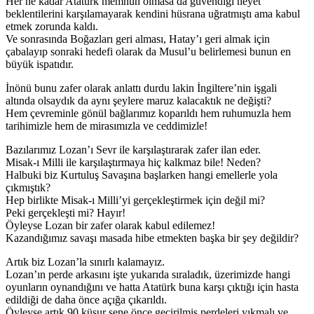
Her ne kadar Atatürk memnun olmasa da güvendiği heyet
beklentilerini karşılamayarak kendini hüsrana uğratmıştı ama kabul
etmek zorunda kaldı.
Ve sonrasında Boğazları geri alması, Hatay’ı geri almak için
çabalayıp sonraki hedefi olarak da Musul’u belirlemesi bunun en
büyük ispatıdır.
İnönü bunu zafer olarak anlattı durdu lakin İngiltere’nin işgali
altında olsaydık da aynı şeylere maruz kalacaktık ne değişti?
Hem çevreminle gönül bağlarımız koparıldı hem ruhumuzla hem
tarihimizle hem de mirasımızla ve ceddimizle!
Bazılarımız Lozan’ı Sevr ile karşılaştırarak zafer ilan eder.
Misak-ı Milli ile karşılaştırmaya hiç kalkmaz bile! Neden?
Halbuki biz Kurtuluş Savaşına başlarken hangi emellerle yola
çıkmıştık?
Hep birlikte Misak-ı Milli’yi gerçekleştirmek için değil mi?
Peki gerçekleşti mi? Hayır!
Öyleyse Lozan bir zafer olarak kabul edilemez!
Kazandığımız savaşı masada hibe etmekten başka bir şey değildir?
Artık biz Lozan’la sınırlı kalamayız.
Lozan’ın perde arkasını işte yukarıda sıraladık, üzerimizde hangi
oyunların oynandığını ve hatta Atatürk buna karşı çıktığı için hasta
edildiği de daha önce açığa çıkarıldı.
Öyleyse artık 90 küsur sene önce geçirilmiş perdeleri yıkmalı ve