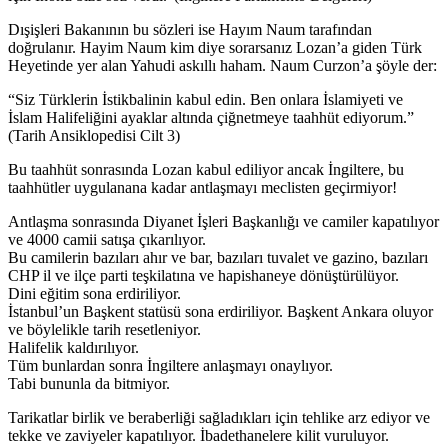
Dışişleri Bakanının bu sözleri ise Hayım Naum tarafından
doğrulanır. Hayim Naum kim diye sorarsanız Lozan’a giden Türk
Heyetinde yer alan Yahudi askıllı haham. Naum Curzon’a şöyle der:
“Siz Türklerin İstikbalinin kabul edin. Ben onlara İslamiyeti ve
İslam Halifeliğini ayaklar altında çiğnetmeye taahhüt ediyorum.”
(Tarih Ansiklopedisi Cilt 3)
Bu taahhüt sonrasında Lozan kabul ediliyor ancak İngiltere, bu
taahhütler uygulanana kadar antlaşmayı meclisten geçirmiyor!
Antlaşma sonrasında Diyanet İşleri Başkanlığı ve camiler kapatılıyor
ve 4000 camii satışa çıkarılıyor.
Bu camilerin bazıları ahır ve bar, bazıları tuvalet ve gazino, bazıları
CHP il ve ilçe parti teşkilatına ve hapishaneye dönüştürülüyor.
Dini eğitim sona erdiriliyor.
İstanbul’un Başkent statüsü sona erdiriliyor. Başkent Ankara oluyor
ve böylelikle tarih resetleniyor.
Halifelik kaldırılıyor.
Tüm bunlardan sonra İngiltere anlaşmayı onaylıyor.
Tabi bununla da bitmiyor.
Tarikatlar birlik ve beraberliği sağladıkları için tehlike arz ediyor ve
tekke ve zaviyeler kapatılıyor. İbadethanelere kilit vuruluyor.