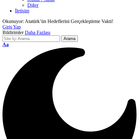
Diğer
İletişim
Okunuyor:
Atatürk’ün Hedeflerini Gerçekleştirme Vakti!
Giriş Yap
Bildirimler
Daha Fazlası
Font
Aa
Resizer