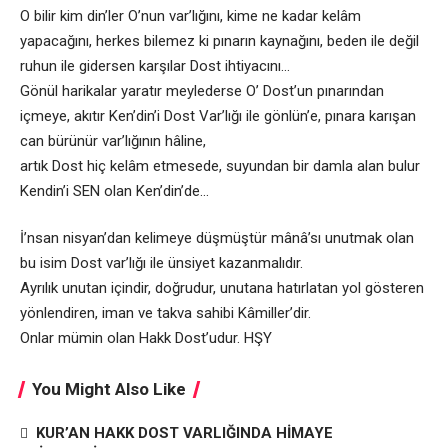
O bilir kim din’ler O’nun var’lığını, kime ne kadar kelâm
yapacağını, herkes bilemez ki pınarın kaynağını, beden ile değil
ruhun ile gidersen karşılar Dost ihtiyacını…
Gönül harikalar yaratır meylederse O’ Dost’un pınarından
içmeye, akıtır Ken’din’i Dost Var’lığı ile gönlün’e, pınara karışan
can bürünür var’lığının hâline,
artık Dost hiç kelâm etmesede, suyundan bir damla alan bulur
Kendin’i SEN olan Ken’din’de…
İ’nsan nisyan’dan kelimeye düşmüştür mânâ’sı unutmak olan
bu isim Dost var’lığı ile ünsiyet kazanmalıdır.
Ayrılık unutan içindir, doğrudur, unutana hatırlatan yol gösteren
yönlendiren, iman ve takva sahibi Kâmiller’dir.
Onlar mümin olan Hakk Dost’udur. HŞY
You Might Also Like
KUR’AN HAKK DOST VARLIĞINDA HİMAYE