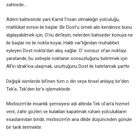
sahnede…
Adem kalitesinde yani Kamil İ’nsan olmaklığın yolculuğu,
mahlûkat evresi ile başlar. Bir Dost’u örnek alın kendinize bunu
algılayabilmek için, O’nu din’leyin, nelerden bahseder konuya ne
ile başlar ne ile nokta koyar, Hakk var’lığından muhabbet
eyleyen Dost nokta’dan akış sağlar. O’ sonsuz ol’an noktayı
yaratandır, bu sebeple noktanın sonsuzluğunu belirtmek için
Alî’in idrak’ina ulaşmak, unuttuğunu Dost ile hatırlamak şarttır.
Değişik isimlerde bil’inen tüm o din veya tinsel anlayış bir’den
Tek’e, Tek’den bir’e işlemektedir.
Mistisizm’de insanlık şemsiyesi adı altında Tek ol’an’a hizmet
verir, zahir gözleri ve kulakları kapatmak ruhani yolculukların
esaslarından biridir, mistisizm’in ana dilide düşünceden gönüle
bir tarik iletmektir.