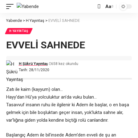
Aa
Font
Resizer
Yabende
>
H Yayıntaş
>
EVVELİ SAHNEDE
H YAYINTAŞ
EVVELİ SAHNEDE
H Şükrü Yayıntaş
658 kez okundu
Tarih: 28/11/2020
Zatı ile kaim (kayyum) olan…
Hayy’dan Hû’ya yolculuktur an’da vuku bulan…
Tasavvuf insanın ruhu ile ilgilenir ki Adem ile başlar, o en başa
gelmek için bile boşluktan geçer insan, yok’lukta sahne alır,
var’lığına giden yolda kendine biçtiği rolü canlandırır.
Başlangıç Adem ile bil’insede Adem’den evveli de şu an