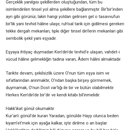
Gerçeklik yanılgısı şekillerden oluştuğundan, tüm bu
isimlendirilen tinsel yol alma şekillere bağlanmıştır. Bir’bir’inden
ayrı gibi görünür, lakin hangi yoldan gelirsen gel o tasavvufun
bir’lik yani tevhid hâline ulaşır, ruh’sal tarik için gidilmesi gereken
tekke dergah mekanları, tıpkı diğer tinsel din’lerin mekanlari gibi
sembolik şekil yani eşyadır.
Eşyaya ihtiyaç duymadan Ken’din’de tevhid’e ulaşan, vahdet-i
vücud hâline gelmekliğin tadına varan, Âdem hâlini almaktadır.
Tarikte devam, şekilsizlik üzere O’nun tüm eşya isim ve
sıfatlarından arınmaktır, O’ndan başka birşey görmemek,
duymamak, O’nun Dost var’lığı ile bir ve bütün olabilmektir.
Herkes Ken’din’de bir’dir ve kendi kitabı bil’inmelidir.
Hakk’ikat gönül okumaktır.
Kur’an’ı gönül’de kuran Yaradan, gönülde Hayy olunca beden
kıyam’et’mek için ayağa kalkar, işte dirilme o an başlar.