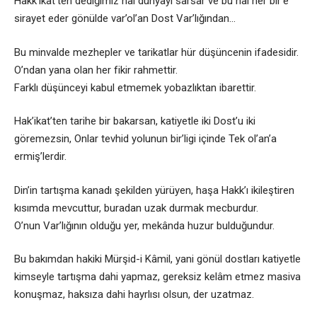
Hakk’ikat’ten dediğimiz hâl dünyayı sarsar ve bu hâl her bir’e
sirayet eder gönülde var’ol’an Dost Var’lığından…
Bu minvalde mezhepler ve tarikatlar hür düşüncenin ifadesidir.
O’ndan yana olan her fikir rahmettir.
Farklı düşünceyi kabul etmemek yobazlıktan ibarettir.
Hak’ikat’ten tarihe bir bakarsan, katiyetle iki Dost’u iki
göremezsin, Onlar tevhid yolunun bir’ligi içinde Tek ol’an’a
ermiş’lerdir.
Din’in tartışma kanadı şekilden yürüyen, haşa Hakk’ı ikileştiren
kısımda mevcuttur, buradan uzak durmak mecburdur.
O’nun Var’lığının olduğu yer, mekânda huzur bulduğundur.
Bu bakımdan hakiki Mürşid-i Kâmil, yani gönül dostları katiyetle
kimseyle tartışma dahi yapmaz, gereksiz kelâm etmez masiva
konuşmaz, haksıza dahi hayrlısı olsun, der uzatmaz.