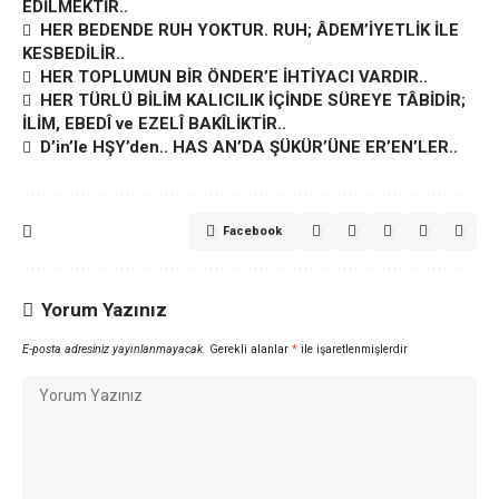
EDİLMEKTİR..
HER BEDENDE RUH YOKTUR. RUH; ÂDEM’İYETLİK İLE
KESBEDİLİR..
HER TOPLUMUN BİR ÖNDER’E İHTİYACI VARDIR..
HER TÜRLÜ BİLİM KALICILIK İÇİNDE SÜREYE TÂBİDİR;
İLİM, EBEDÎ ve EZELÎ BAKÎLİKTİR..
D’in’le HŞY’den.. HAS AN’DA ŞÜKÜR’ÜNE ER’EN’LER..
Facebook
Yorum Yazınız
E-posta adresiniz yayınlanmayacak.
Gerekli alanlar
*
ile işaretlenmişlerdir