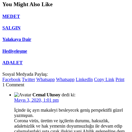
You Might Also Like
MEDET
SALGIN
Yalakaya Dair
Hediyeleşme
ADALET
Sosyal Medyada Paylaş:
Facebook
Twitter
Whatsapp
Whatsapp
LinkedIn
Copy Link
Print
1 Comment
Cemal Ulusoy
dedi ki:
Mayıs 3, 2020, 1:01 pm
İçinde üç ayrı makaleyi besleyecek geniş perspektifli güzel
yazmışsın.
Corona virüs, üretim ve işçilerin durumu, haksızlık,
adaletsizlik ve hak yemenin doyumsuzluğu ile devam edip
çalışmalardaki usta çırak ilişkisi yani Ahilik geleneğine dem