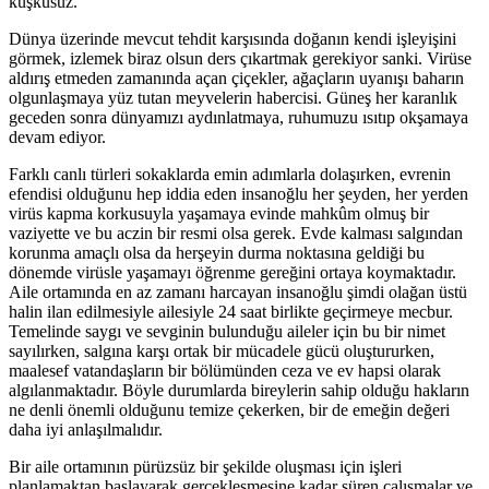
kuşkusuz.
Dünya üzerinde mevcut tehdit karşısında doğanın kendi işleyişini
görmek, izlemek biraz olsun ders çıkartmak gerekiyor sanki. Virüse
aldırış etmeden zamanında açan çiçekler, ağaçların uyanışı baharın
olgunlaşmaya yüz tutan meyvelerin habercisi. Güneş her karanlık
geceden sonra dünyamızı aydınlatmaya, ruhumuzu ısıtıp okşamaya
devam ediyor.
Farklı canlı türleri sokaklarda emin adımlarla dolaşırken, evrenin
efendisi olduğunu hep iddia eden insanoğlu her şeyden, her yerden
virüs kapma korkusuyla yaşamaya evinde mahkûm olmuş bir
vaziyette ve bu aczin bir resmi olsa gerek. Evde kalması salgından
korunma amaçlı olsa da herşeyin durma noktasına geldiği bu
dönemde virüsle yaşamayı öğrenme gereğini ortaya koymaktadır.
Aile ortamında en az zamanı harcayan insanoğlu şimdi olağan üstü
halin ilan edilmesiyle ailesiyle 24 saat birlikte geçirmeye mecbur.
Temelinde saygı ve sevginin bulunduğu aileler için bu bir nimet
sayılırken, salgına karşı ortak bir mücadele gücü oluştururken,
maalesef vatandaşların bir bölümünden ceza ve ev hapsi olarak
algılanmaktadır. Böyle durumlarda bireylerin sahip olduğu hakların
ne denli önemli olduğunu temize çekerken, bir de emeğin değeri
daha iyi anlaşılmalıdır.
Bir aile ortamının pürüzsüz bir şekilde oluşması için işleri
planlamaktan başlayarak gerçekleşmesine kadar süren çalışmalar ve