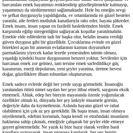
harcanılan emek hayatımızı renklendirip güzelleştirmekle kalmayıp,
yaşamımızı da sürdürmemizi sağlamaktadır. Hele bu emeğin sevgi
ve şefkat duygusuyla yapıldığında, ev ortamlarında en güzel besteler
yaratılır, aile fertleri mutluluk kanatlarıyla raks eder, hayata şükreder.
Emek insanı, insan yapan en faziletli hasletlerinden biridir. Emek
karşısında eğilip süregenliğini sağlayacak koşullar yaratılmalıdır.
Emekle elde edilenlerin tadı bir başka olur, helalin insana verdiği
güven duygusu gibi bir güzelliktir. Çocuklarına evinde en güzel
börekleri açan bir annenin evlatlarının karnını doyururken
parmaklarını yiyecek kadar lezetle yemesinden tatmin olması,
yaşadığı içindeki huzur duygusunun benzeri yoktur. Sevilenler için
harcanan emek zor gelmez, tam tersine emek sarfedildikçe güç
kazanırsın, enerji depolarsın, yeni şeyler yaratma, üretme hevesi
doğar, güzelliklere ilham tohumları oluşturursun.
Emek sadece evlerde değil her yerde saygı görmelidir. İnsanoğlu
yaratandan ötürü nimet sayılan her şeye itibar etmeli, saygısını eksik
etmemeli. Ahlak, edep her bireyin mayasında özenle yoğurulacak
özellikler olmalı ki, dünyada her şey laikiyle muamele görsün,
değeriyle daha da kıymetlensin. Aslında hayatın güzel ve rahat
olabilmesi için çok az şey gereklidir. İlk başta insan, insan olmaya
niyetlenmeli, edebini korumalı, başta kendi ve etrafındaki insanların
haklarına sahip çıkmalı, emeğiyle çalışarak bir şeyler elde etmeye
gayret göstermelidir. Ne yazık ki bize hazır olarak verilen basit
kurallara uymayarak, insan egosuna kapılarak, her şey benim