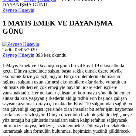
DAYANIŞMA GÜNÜ
Zeynep Huseyin
1 MAYIS EMEK VE DAYANIŞMA
GÜNÜ
Tarih: 03/05/2020
Zeynep Hüseyin
893 kez okundu
1 Mayıs Emek ve Dayanışma günü bu yıl kovit 19 etkisi altında
geçti. Dünya genelinde salgın, başta sağlık olmak üzere büyük
ekonomik krize yol açtı, açıyor. Birçok önlemlerin alınmasına
rağmen salgının uzun sürmesi ekonomilere ağır darbe vurarak en
olumsuz etkileri en çok emeğiyle hayatını idare eden işçilere
yansımaktadır. Her ne kadar çalışanları korumaya yönelik önlemler
alınsa da kriz yaşayan şirketlerin aldığı tedbirlerin başında çalışan
sayısını azaltmak ortaya çıkmaktadır. Kovit 19 salgınından sağlığı ve
can güvenliği kaygısı içerisinde olan insanlar bu sefer işini kaybetme
korkusuyla yüzleşiyor. Dünya düzeninin hızlı bir şekilde değişmeye
yüz tuttuğu bu günlerde insanların sakin kalıp refahını sağlayacak
bir mucize arayışı, bekleyişi sezinlenmekte. Dünyayı bu felaketten
kurtaracak altın formülün bulunması hepimizin yüzünü güldürecek