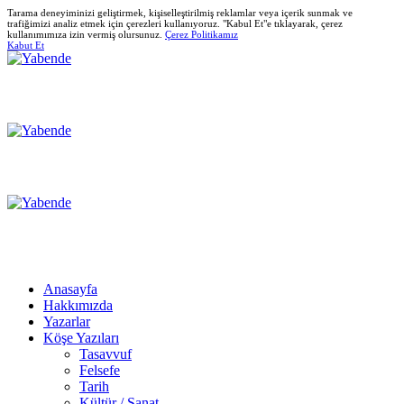
Tarama deneyiminizi geliştirmek, kişiselleştirilmiş reklamlar veya içerik sunmak ve
trafiğimizi analiz etmek için çerezleri kullanıyoruz. "Kabul Et"e tıklayarak, çerez
kullanımımıza izin vermiş olursunuz.
Çerez Politikamız
Kabut Et
Anasayfa
Hakkımızda
Yazarlar
Köşe Yazıları
Tasavvuf
Felsefe
Tarih
Kültür / Sanat