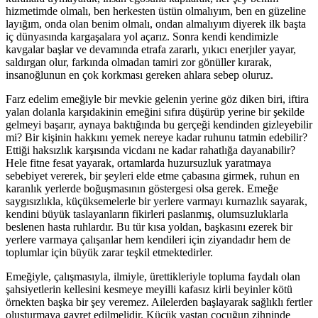
hizmetimde olmalı, ben herkesten üstün olmalıyım, ben en güzeline
layığım, onda olan benim olmalı, ondan almalıyım diyerek ilk başta
iç dünyasında kargaşalara yol açarız. Sonra kendi kendimizle
kavgalar başlar ve devamında etrafa zararlı, yıkıcı enerjıler yayar,
saldırgan olur, farkında olmadan tamiri zor gönüller kırarak,
insanoğlunun en çok korkması gereken ahlara sebep oluruz.
Farz edelim emeğiyle bir mevkie gelenin yerine göz diken biri, iftira
yalan dolanla karşıdakinin emeğini sıfıra düşürüp yerine bir şekilde
gelmeyi başarır, aynaya baktığında bu gerçeği kendinden gizleyebilir
mi? Bir kişinin hakkını yemek nereye kadar ruhunu tatmin edebilir?
Ettiği haksızlık karşısında vicdanı ne kadar rahatlığa dayanabilir?
Hele fitne fesat yayarak, ortamlarda huzursuzluk yaratmaya
sebebiyet vererek, bir şeyleri elde etme çabasına girmek, ruhun en
karanlık yerlerde boğuşmasının göstergesi olsa gerek. Emeğe
saygısızlıkla, küçüksemelerle bir yerlere varmayı kurnazlık sayarak,
kendini büyük taslayanların fikirleri paslanmış, olumsuzluklarla
beslenen hasta ruhlardır. Bu tür kısa yoldan, başkasını ezerek bir
yerlere varmaya çalışanlar hem kendileri için ziyandadır hem de
toplumlar için büyük zarar teşkil etmektedirler.
Emeğiyle, çalışmasıyla, ilmiyle, ürettikleriyle topluma faydalı olan
şahsiyetlerin kellesini kesmeye meyilli kafasız kirli beyinler kötü
örnekten başka bir şey veremez. Ailelerden başlayarak sağlıklı fertler
oluşturmaya gayret edilmelidir. Küçük yaştan çocuğun zihninde