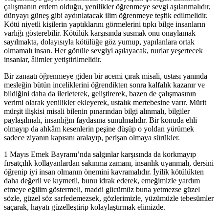
çalışmanın erdem olduğu, yenilikler öğrenmeye sevgi aşılanmalıdır,
dünyayı güneş gibi aydınlatacak ilim öğrenmeye teşfik edilmelidir.
Kötü niyetli kişilerin yaptıklarını görmelerini tıpkı bilge insanların
varlığı gösterebilir. Kötülük karşısında susmak onu onaylamak
sayılmakta, dolayısıyla kötülüğe göz yumup, yapılanlara ortak
olmamalı insan. Her gönüle sevgiyi aşılayacak, nurlar yeşertecek
insanlar, âlimler yetiştirilmelidir.
Bir zanaatı öğrenmeye giden bir acemi çırak misali, ustası yanında
mesleğin bütün inceliklerini öğrendikten sonra kalfalık kazanır ve
bildiğini daha da ilerleterek, geliştirerek, bazen de çalışmasının
verimi olarak yenilikler ekleyerek, ustalık mertebesine varır. Mürit
mürşit ilişkisi misali bilenin pınarından bilgi alınmalı, bilgiler
paylaşılmalı, insanlığın faydasına sunulmalıdır. Bir konuda ehli
olmayıp da ahkâm kesenlerin peşine düşüp o yoldan yürümek
sadece ziyanın kapısını aralayıp, perişan olmaya sürükler.
1 Mayıs Emek Bayramı’nda salgınlar karşısında da korkmayıp
fırsatçılık kollayanlardan sakınma zamanı, insanlık uyanmalı, dersini
öğrenip iyi insan olmanın önemini kavramalıdır. İyilik kötülükten
daha değerli ve kıymetli, bunu idrak ederek, emeğimizle yardım
etmeye eğilim göstermeli, maddi gücümüz buna yetmezse güzel
sözle, güzel söz sarfedemezsek, gözlerimizle, yüzümüzle tebesümler
saçarak, hayatı güzelleştirip kolaylaştırmak elimizde.