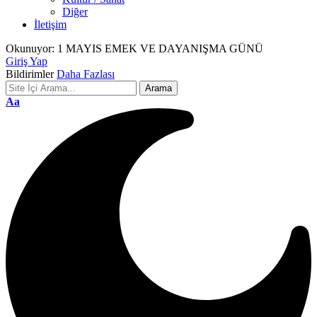
Diğer
İletişim
Okunuyor:
1 MAYIS EMEK VE DAYANIŞMA GÜNÜ
Giriş Yap
Bildirimler
Daha Fazlası
Font
Aa
Resizer