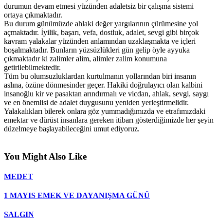
durumun devam etmesi yüzünden adaletsiz bir çalışma sistemi
ortaya çıkmaktadır.
Bu durum günümüzde ahlaki değer yargılarının çürümesine yol
açmaktadır. İyilik, başarı, vefa, dostluk, adalet, sevgi gibi birçok
kavram yalakalar yüzünden anlamından uzaklaşmakta ve içleri
boşalmaktadır. Bunların yüzsüzlükleri gün gelip öyle ayyuka
çıkmaktadır ki zalimler alim, alimler zalim konumuna
getirilebilmektedir.
Tüm bu olumsuzluklardan kurtulmanın yollarından biri insanın
aslına, özüne dönmesinder geçer. Hakiki doğrulayıcı olan kalbini
insanoğlu kir ve pasaktan arındırmalı ve vicdan, ahlak, sevgi, saygı
ve en önemlisi de adalet duygusunu yeniden yerleştirmelidir.
Yalakalıkları bilerek onlara göz yummadığımızda ve etrafımızdaki
emektar ve dürüst insanlara gereken itibarı gösterdiğimizde her şeyin
düzelmeye başlayabileceğini umut ediyoruz.
You Might Also Like
MEDET
1 MAYIS EMEK VE DAYANIŞMA GÜNÜ
SALGIN