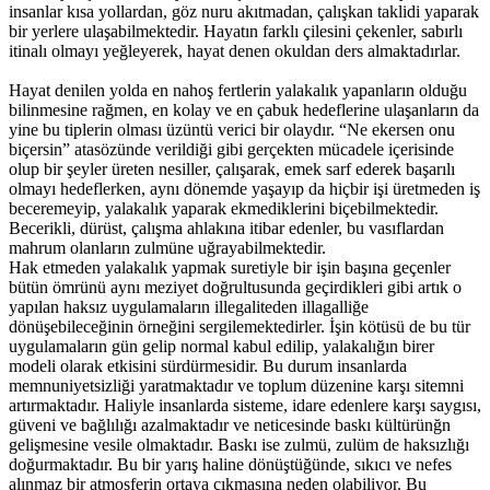
insanlar kısa yollardan, göz nuru akıtmadan, çalışkan taklidi yaparak
bir yerlere ulaşabilmektedir. Hayatın farklı çilesini çekenler, sabırlı
itinalı olmayı yeğleyerek, hayat denen okuldan ders almaktadırlar.
Hayat denilen yolda en nahoş fertlerin yalakalık yapanların olduğu
bilinmesine rağmen, en kolay ve en çabuk hedeflerine ulaşanların da
yine bu tiplerin olması üzüntü verici bir olaydır. “Ne ekersen onu
biçersin” atasözünde verildiği gibi gerçekten mücadele içerisinde
olup bir şeyler üreten nesiller, çalışarak, emek sarf ederek başarılı
olmayı hedeflerken, aynı dönemde yaşayıp da hiçbir işi üretmeden iş
beceremeyip, yalakalık yaparak ekmediklerini biçebilmektedir.
Becerikli, dürüst, çalışma ahlakına itibar edenler, bu vasıflardan
mahrum olanların zulmüne uğrayabilmektedir.
Hak etmeden yalakalık yapmak suretiyle bir işin başına geçenler
bütün ömrünü aynı meziyet doğrultusunda geçirdikleri gibi artık o
yapılan haksız uygulamaların illegaliteden illagalliğe
dönüşebileceğinin örneğini sergilemektedirler. İşin kötüsü de bu tür
uygulamaların gün gelip normal kabul edilip, yalakalığın birer
modeli olarak etkisini sürdürmesidir. Bu durum insanlarda
memnuniyetsizliği yaratmaktadır ve toplum düzenine karşı sitemni
artırmaktadır. Haliyle insanlarda sisteme, idare edenlere karşı saygısı,
güveni ve bağlılığı azalmaktadır ve neticesinde baskı kültürünğn
gelişmesine vesile olmaktadır. Baskı ise zulmü, zulüm de haksızlığı
doğurmaktadır. Bu bir yarış haline dönüştüğünde, sıkıcı ve nefes
alınmaz bir atmosferin ortaya çıkmasına neden olabiliyor. Bu