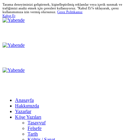
Tarama deneyiminizi geliştirmek, kişiselleştirilmiş reklamlar veya içerik sunmak ve
trafiğimizi analiz etmek için çerezleri kullanıyoruz. "Kabul Et"e tıklayarak, çerez
kullanımımıza izin vermiş olursunuz.
Çerez Politikamız
Kabut Et
Anasayfa
Hakkımızda
Yazarlar
Köşe Yazıları
Tasavvuf
Felsefe
Tarih
Kültür / Sanat