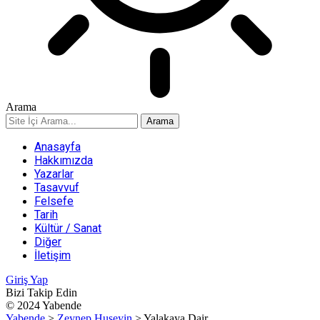
Arama
Anasayfa
Hakkımızda
Yazarlar
Tasavvuf
Felsefe
Tarih
Kültür / Sanat
Diğer
İletişim
Giriş Yap
Bizi Takip Edin
© 2024 Yabende
Yabende
>
Zeynep Huseyin
>
Yalakaya Dair