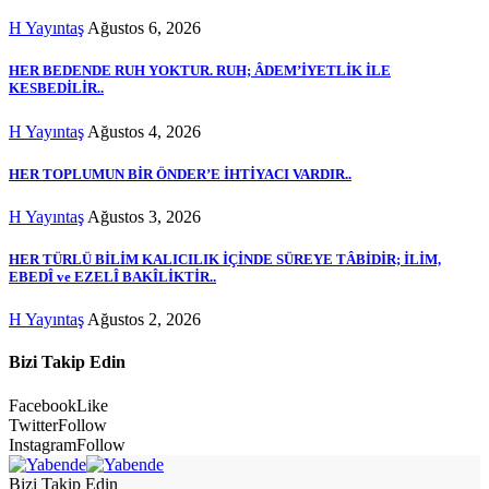
H Yayıntaş
Ağustos 6, 2026
HER BEDENDE RUH YOKTUR. RUH; ÂDEM’İYETLİK İLE
KESBEDİLİR..
H Yayıntaş
Ağustos 4, 2026
HER TOPLUMUN BİR ÖNDER’E İHTİYACI VARDIR..
H Yayıntaş
Ağustos 3, 2026
HER TÜRLÜ BİLİM KALICILIK İÇİNDE SÜREYE TÂBİDİR; İLİM,
EBEDÎ ve EZELÎ BAKÎLİKTİR..
H Yayıntaş
Ağustos 2, 2026
Bizi Takip Edin
Facebook
Like
Twitter
Follow
Instagram
Follow
Bizi Takip Edin