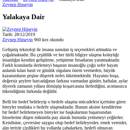
Zeynep Huseyin
Yalakaya Dair
Tarih: 28/12/2019
Zeynep Hüseyin
960 kez okundu
Gelişmiş teknoloji ile insana sunulan iş seçenekleri artmakta ve
çoğalmaktadır. Bu çeşitlilik ve her türlü bilgiye ulaşma kolaylığı
insanlığın kendini geliştirme, yetiştirme fırsatlarını yaratmaktadır.
Farklı konularda ilerlemeyi başaran insanoğlu çoğu sefer hayatı
anlamlı kılan basit ve günlük olgulara önem vermeden, büyük
kazanımların peşine düşerek nefes tüketmektedir. Hayatını boşa,
değersiz şeylere harcadığının farkına varmadan günler, haftalar, aylar
diyerek zamanın yıllara dönüşüp koşarcasına ilerlediğini, acımasızca
tükendiğinin farkında değildir.
Belli bir hedef belirleyip o hedefe ulaşma mücadelesi içerisine giren
bireyler mutlaka o hedefe ulaşmaktadır. Bunun aksine kendilerine
bir hedef belirlemeyen bireyler ise başkalarının başarısından
hisselerine düşen miktarda pay alarak bununla yetinmeyi yeğlerler.
Kendisine, çevresine saygısı olup hedef belirleyenler, emek verenler,
alın teriyle çizdikleri bu yollarda çabalarken, hedefi olmayan