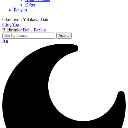
Diğer
İletişim
Okunuyor:
Yalakaya Dair
Giriş Yap
Bildirimler
Daha Fazlası
Font
Aa
Resizer