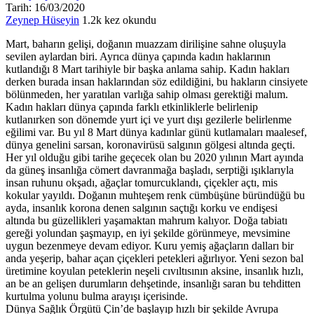
Tarih: 16/03/2020
Zeynep Hüseyin
1.2k kez okundu
Mart, baharın gelişi, doğanın muazzam dirilişine sahne oluşuyla
sevilen aylardan biri. Ayrıca dünya çapında kadın haklarının
kutlandığı 8 Mart tarihiyle bir başka anlama sahip. Kadın hakları
derken burada insan haklarından söz edildiğini, bu hakların cinsiyete
bölünmeden, her yaratılan varlığa sahip olması gerektiği malum.
Kadın hakları dünya çapında farklı etkinliklerle belirlenip
kutlanırken son dönemde yurt içi ve yurt dışı gezilerle belirlenme
eğilimi var. Bu yıl 8 Mart dünya kadınlar günü kutlamaları maalesef,
dünya genelini sarsan, koronavirüsü salgının gölgesi altında geçti.
Her yıl olduğu gibi tarihe geçecek olan bu 2020 yılının Mart ayında
da güneş insanlığa cömert davranmağa başladı, serptiği ışıklarıyla
insan ruhunu okşadı, ağaçlar tomurcuklandı, çiçekler açtı, mis
kokular yayıldı. Doğanın muhteşem renk cümbüşüne büründüğü bu
ayda, insanlık korona denen salgının saçtığı korku ve endişesi
altında bu güzellikleri yaşamaktan mahrum kalıyor. Doğa tabiatı
gereği yolundan şaşmayıp, en iyi şekilde görünmeye, mevsimine
uygun bezenmeye devam ediyor. Kuru yemiş ağaçların dalları bir
anda yeşerip, bahar açan çiçekleri petekleri ağırlıyor. Yeni sezon bal
üretimine koyulan peteklerin neşeli cıvıltısının aksine, insanlık hızlı,
an be an gelişen durumların dehşetinde, insanlığı saran bu tehditten
kurtulma yolunu bulma arayışı içerisinde.
Dünya Sağlık Örgütü Çin’de başlayıp hızlı bir şekilde Avrupa