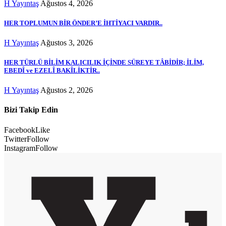
H Yayıntaş
Ağustos 4, 2026
HER TOPLUMUN BİR ÖNDER’E İHTİYACI VARDIR..
H Yayıntaş
Ağustos 3, 2026
HER TÜRLÜ BİLİM KALICILIK İÇİNDE SÜREYE TÂBİDİR; İLİM,
EBEDÎ ve EZELÎ BAKÎLİKTİR..
H Yayıntaş
Ağustos 2, 2026
Bizi Takip Edin
Facebook
Like
Twitter
Follow
Instagram
Follow