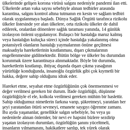
ülkelerinde gelişen korona virüsü salgını nedeniyle pandemi ilan etti.
Ülkelerde artan vaka sayısı sebebiyle alınan tedbirler arasında
karantina, salgını kontrol altına tutmanın en kesin ve sağlam tedbiri
olarak uygulanmaya başladı. Dünya Sağlık Örgütü tarafınca rizikolu
ülkeler listesinde yer alan ülkelere, orta rizikolu ülkeler de dahil
edilerek, oralardan dönenlere sağlık taraması yanında, 14 günlük
izolasyon önlemi uygulanıyor. Bulaşıcı bir hastalığa maruz kalmış
veya hastalığın kuluçka süreci içinde hastalığa yakalanmış olma
potansiyeli olanların hastalığı yaymalarının önüne geçilmesi
maksadıyla hareketlerinin kısıtlanması, dışarı çıkmalarının
engellenmesine gidilmektedir. Bütün bölge ve ülkeler bu durumdan
korunmak üzere karantinaya alınmaktadır. Böyle bir durumda,
hareketlerin kısıtlanıp, ihtiyaç dışında dışarı çıkma yasağının
yürürlüğe konduğunda, insanoğlu özgürlük gibi çok kıymetli bir
hakka, değere sahip olduğunu idrak eder.
Hareket etme, seyahat etme özgürlüğünün çok önemsenmesi ve
değer verilmesi gereken bir durum. İfade özgürlüğü, düşünme
özgürlüğüyle el ele, kolkola verilmesi gereken mühim bir haslettir.
Sahip olduğumuz nimetlerin farkına varıp, şükretmeyi, yaratılan her
şeyi yaratandan ötürü sevmeyi, emanete saygıyı öğrenme zamanı.
Bu ayda yaşananlar, genellikle salgın sebebiyle, bu veya şu
nedenlerle alınan önlemler, bir nevi ev hapsini bizlere sezdirip
yaşatan izolasyon durumları, özgürlüğün şanını yüceltmeli,
insanların yılmamasını, hakikatlere sarılıp, tek yürek olarak