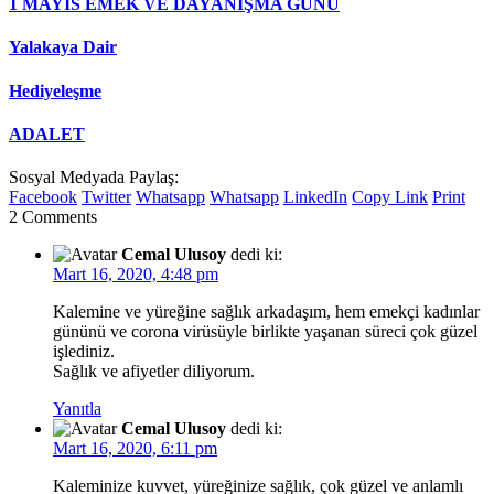
1 MAYIS EMEK VE DAYANIŞMA GÜNÜ
Yalakaya Dair
Hediyeleşme
ADALET
Sosyal Medyada Paylaş:
Facebook
Twitter
Whatsapp
Whatsapp
LinkedIn
Copy Link
Print
2 Comments
Cemal Ulusoy
dedi ki:
Mart 16, 2020, 4:48 pm
Kalemine ve yüreğine sağlık arkadaşım, hem emekçi kadınlar
gününü ve corona virüsüyle birlikte yaşanan süreci çok güzel
işlediniz.
Sağlık ve afiyetler diliyorum.
Yanıtla
Cemal Ulusoy
dedi ki:
Mart 16, 2020, 6:11 pm
Kaleminize kuvvet, yüreğinize sağlık, çok güzel ve anlamlı