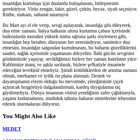
insanlığın kurtuluşu için dualarda buluşmasını, birleşmesini
gerektiriyor. Virüs zengin, fakir, güzel, çirkin, beyaz, siyah seçmiyor.
Rütbe, makam, saltanat tanımıyor.
Bu Mart ayı el ele verip, sevgi aşılayarak, insanlığa şifa dileyerek,
dua etme zamanı. İtalya halkının ulusu kurtarma çabası içerisinde
balkonlarda moralini yüksek tutma uğruna şarkı söylemesi gibi,
insanlığın hep beraber, dünyanın her neresindeyse, samimice dua
etmesini, insanlığın salgından kurtulmasını, bu baharın güzelliklerini
saadet, sağlık içerisinde yaşamasını dileyelim. İlahi gücün sevgisini
gönlümüzde yaşayıp, sevildiğimizi bizlere her zaman hatırlatan yüce
Rabbimize inanç ve aşkla sarılarak, bizlere şefkatiyle muamele
edeceğini tevekkül etmeliyiz. Şimdi kötülüklerden de arınma zamanı
olmalı, merhamet ve iyilik ön plana alınmalı. Destek ve
dayanışmanın elzem olduğu bu mevsimde, yüreğimizde çiçek
açtıracak hoşgörüyü dalgalandırmalı, kardeş duygularına taç
giydirmeliyiz. Dünya insanının virüsü yendiğinin zafer çığlıklarıyla,
yaşamı kutlamalarını, mutluluk tahtına baharın nimetlerine tebessüm
ederek oturmalarını diliyoruz.
You Might Also Like
MEDET