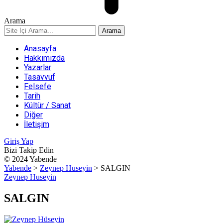
Arama
Anasayfa
Hakkımızda
Yazarlar
Tasavvuf
Felsefe
Tarih
Kültür / Sanat
Diğer
İletişim
Giriş Yap
Bizi Takip Edin
© 2024 Yabende
Yabende
>
Zeynep Huseyin
>
SALGIN
Zeynep Huseyin
SALGIN