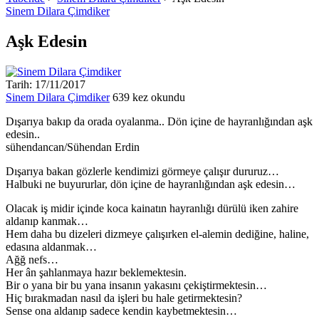
Sinem Dilara Çimdiker
Aşk Edesin
Tarih: 17/11/2017
Sinem Dilara Çimdiker
639 kez okundu
Dışarıya bakıp da orada oyalanma.. Dön içine de hayranlığından aşk
edesin..
sühendancan/Sühendan Erdin
Dışarıya bakan gözlerle kendimizi görmeye çalışır dururuz…
Halbuki ne buyururlar, dön içine de hayranlığından aşk edesin…
Olacak iş midir içinde koca kainatın hayranlığı dürülü iken zahire
aldanıp kanmak…
Hem daha bu dizeleri dizmeye çalışırken el-alemin dediğine, haline,
edasına aldanmak…
Ağğ nefs…
Her ân şahlanmaya hazır beklemektesin.
Bir o yana bir bu yana insanın yakasını çekiştirmektesin…
Hiç bırakmadan nasıl da işleri bu hale getirmektesin?
Sense ona aldanıp sadece kendin kaybetmektesin…