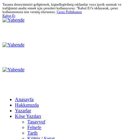
Tarama deneyiminizi geliştirmek, kişiselleştirilmiş reklamlar veya içerik sunmak ve
trafiğimizi analiz etmek için çerezleri kullanıyoruz. "Kabul Et"e tıklayarak, çerez
kullanımımıza izin vermiş olursunuz.
Çerez Politikamız
Kabut Et
Anasayfa
Hakkımızda
Yazarlar
Köşe Yazıları
Tasavvuf
Felsefe
Tarih
Kültür / Sanat