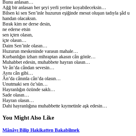
Bunu anlasan…
Ağğ bir anlasan her şeyi yerli yerine koyabileceksin…
Bilsen ki sen Sen’inle huzurun eşiğinde mesut oluşun tadıyla şâd u
handan olacaksın.
Bırak kim ne derse desin,
ne ederse etsin
sen içten olasın,
içte olasın…
Daim Sen’inle olasın…
Huzurun meskeninde varasın mahale…
Kurbanlığın izharı mihraptan akasın cân gönle…
Muhabbet edesin, muhabbete hayran olasın…
Ve ân’da cândan sevesin…
Aynı cân gibi…
Ân’da cânınla cân’da olasın…
Unutmaki sen öz’sün…
Hayranlığın özünde saklı…
Sade olasın…
Hayran olasın…
Dahi hayranlığına muhabbette kıymetinle aşk edesin…
You Might Also Like
Mânâyı Bilip Hakikatten Bakabilmek