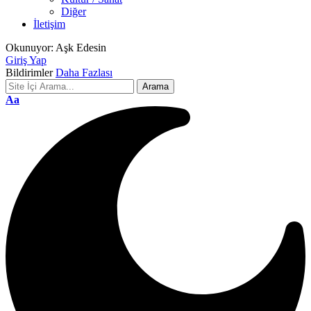
Diğer
İletişim
Okunuyor:
Aşk Edesin
Giriş Yap
Bildirimler
Daha Fazlası
Font
Aa
Resizer