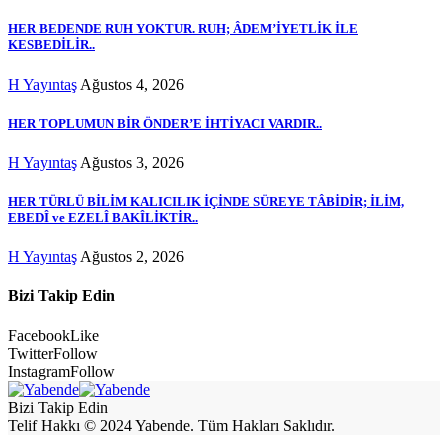
HER BEDENDE RUH YOKTUR. RUH; ÂDEM’İYETLİK İLE
KESBEDİLİR..
H Yayıntaş
Ağustos 4, 2026
HER TOPLUMUN BİR ÖNDER’E İHTİYACI VARDIR..
H Yayıntaş
Ağustos 3, 2026
HER TÜRLÜ BİLİM KALICILIK İÇİNDE SÜREYE TÂBİDİR; İLİM,
EBEDÎ ve EZELÎ BAKÎLİKTİR..
H Yayıntaş
Ağustos 2, 2026
Bizi Takip Edin
Facebook
Like
Twitter
Follow
Instagram
Follow
Bizi Takip Edin
Telif Hakkı © 2024 Yabende. Tüm Hakları Saklıdır.