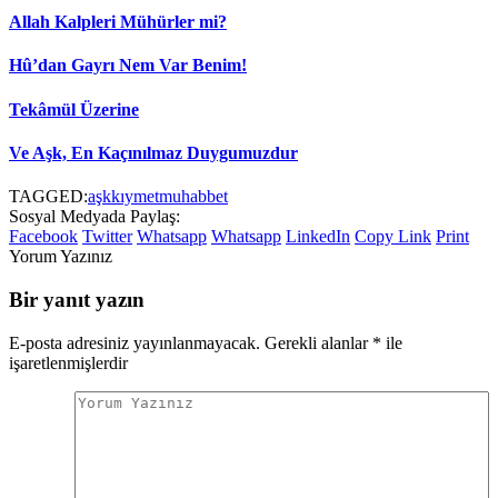
Allah Kalpleri Mühürler mi?
Hû’dan Gayrı Nem Var Benim!
Tekâmül Üzerine
Ve Aşk, En Kaçınılmaz Duygumuzdur
TAGGED:
aşk
kıymet
muhabbet
Sosyal Medyada Paylaş:
Facebook
Twitter
Whatsapp
Whatsapp
LinkedIn
Copy Link
Print
Yorum Yazınız
Bir yanıt yazın
E-posta adresiniz yayınlanmayacak.
Gerekli alanlar
*
ile
işaretlenmişlerdir