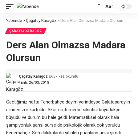
Aa
Font
Resizer
Yabende
>
Çağatay Karagöz
>
Ders Alan Olmazsa Madara Olursun
ÇAĞATAY KARAGÖZ
Ders Alan Olmazsa Madara
Olursun
Çağatay Karagöz
637 kez okundu
Tarih: 26/03/2018
Geçtiğimiz hafta Fenerbahçe deyim yerindeyse Galatasaray’ın
elinden zor kurtuldu. Skor üretememe sıkıntısı büyüdükçe
büyüdü ve durum bu hale geldi. Matematiksel olarak hala
şampiyonluk şansı sürse de psikolojik olarak çok yoruldu
Fenerbahçe. Son dakikalarda yitirilen puanların acısı şimdi