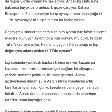
da Süper Lig’de oynamayı hak ediyor. Ancak lig statüsüne
bakılınca büyük bir orantısızlık göze çarpıyor. Dahası
Boluspor’da Fenerbahçe’ye karşı oynayan kadronun çoğu ilk
11’de oynamıyor bile. İşte durum bu kadar vahim.
Geçmişteki skorlardan ders alan olmuyorsa işte böyle elaleme
madara olunuyor. Aykut hoca ligin sonunu mu buldu ki Ozan
Tufan’ı kadroya alıyor. Hadi onu geçtim 3,5 ay ayağına top
değmeyen adamı neden ilk 11’de oynatır?
Lig sonunda yapılacak başkanlık seçimini kim kazanırsa
kazansın ekonomik bakımdan çok sağlam bir altyapı ve
yerinde transfer politikası ile başa geçmeli. Ancak
gözlemlenen durum şu ki Aziz Yıldırım yönetimini artık
taraftarlar istemiyor. Çünkü kredilerini daha geçen seneden
bitirdiler. Alınan üst üste başarısız sonuçlar da eklenince
taraftar isyan bayrağını çekti.
Beşiktaş’ın feda sezonu dediği 5 sene öncesine bakalım.