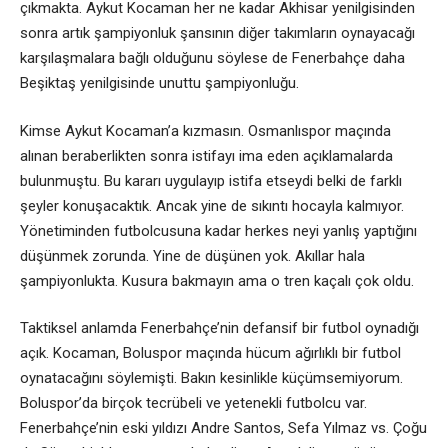
çıkmakta. Aykut Kocaman her ne kadar Akhisar yenilgisinden
sonra artık şampiyonluk şansının diğer takımların oynayacağı
karşılaşmalara bağlı olduğunu söylese de Fenerbahçe daha
Beşiktaş yenilgisinde unuttu şampiyonluğu.
Kimse Aykut Kocaman’a kızmasın. Osmanlıspor maçında
alınan beraberlikten sonra istifayı ima eden açıklamalarda
bulunmuştu. Bu kararı uygulayıp istifa etseydi belki de farklı
şeyler konuşacaktık. Ancak yine de sıkıntı hocayla kalmıyor.
Yönetiminden futbolcusuna kadar herkes neyi yanlış yaptığını
düşünmek zorunda. Yine de düşünen yok. Akıllar hala
şampiyonlukta. Kusura bakmayın ama o tren kaçalı çok oldu.
Taktiksel anlamda Fenerbahçe’nin defansif bir futbol oynadığı
açık. Kocaman, Boluspor maçında hücum ağırlıklı bir futbol
oynatacağını söylemişti. Bakın kesinlikle küçümsemiyorum.
Boluspor’da birçok tecrübeli ve yetenekli futbolcu var.
Fenerbahçe’nin eski yıldızı Andre Santos, Sefa Yılmaz vs. Çoğu