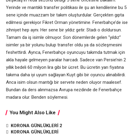
Yerinde ve mantıklı transfer politikası ile şu an kendilerine bu 5
sene içinde muazzam bir takım oluşturdular. Gerçekten gıpta
edilmesi gerekiyor Fikret Orman yönetimine. Fenerbahçe’de ise
zihniyet hep aynı. Her sene bir yıldız getir. Stadı o doldursun.
Tamam da iş isimle olmuyor. Son dönemlerde gelen “yıldız”
isimler ya bir yolunu bulup transfer oldu ya da sözleşmesini
feshettirdi. Ayrıca, Fenerbahçe oyuncuyu takımda tutmak için
akla hayale gelmeyen paralar harcadı. Sadece van Persie’nin 2
yıllık bedeli 60 milyon lira gibi bir ücret. Bu ücretin yarı fiyatına
takıma daha iyi uyum sağlayan Kuyt gibi bir oyuncu alınabilirdi.
Anca isim olsun mantığı bir servete neden oluyor maalesef.
Bundan da ders alınmazsa Avrupa nezdinde de Fenerbahçe
madara olur. Benden söylemesi.
You Might Also Like
KORONA GÜNLÜKLERİ 2
KORONA GÜNLÜKLERİ