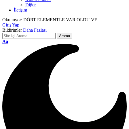
Diğer
İletişim
Okunuyor:
DÖRT ELEMENTLE VAR OLDU VE…
Giriş Yap
Bildirimler
Daha Fazlası
Font
Aa
Resizer