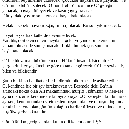
öldürülen büyüklerine üzülecek. Çocuklar haykırarak ağlayacak. Ve
O’nun Habib’i üzülecek. O’nun Habib’i üzülünce O’ gereğini
yapacak, havaya üfleyecek ve kasırgayı yaratacak..
Dünyadaki yaşam sona erecek, hayat baki olacak..
Helâkın sebebi hava (rüzgar, fırtına) olacak. Bu son yıkım olacak..
Hayat başka hakikatlerde devam edecek..
Yaratılış dört elementten meydana geldi ve yine dört elementin
tamam olması ile sonuçlanacak.. Lakin bu pek çok sonların
başlangıcı olacak..
O’ hiç bir zaman hüküm etmedi. Hükmü insanlık istedi de O’
yargıladı. Her şey âmeline göre muamele görecek. O’ her şeyi en iyi
bilen ve bildirendir..
Şunu bil ki bu hakikatler bir bildirenin bildirmesi ile aşikar edilir.
O, kendinde hiç bir şey bırakmayan ve Besmele’deki Ba’nın
altındaki nokta olan Âli makamındaki mürşid-i kâmildir. O herkese
ayna olan, ama kendine de bir ayna arayan..Ol sebepten buldu mu o
aynayı, kendini onda seyretmekten hoşnut olan ve o hoşnutluğundan
kendisine ayna olan gönlün kulağına harfler üfleyen ve dilinden nuş
nuş âb-ı şerbet akıtandır..
Gönlü lâ’dan geçip lâl olan kulun dili kalem olur..HŞY