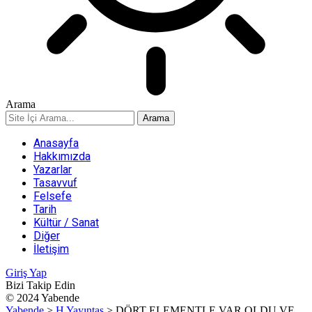
Arama
Anasayfa
Hakkımızda
Yazarlar
Tasavvuf
Felsefe
Tarih
Kültür / Sanat
Diğer
İletişim
Giriş Yap
Bizi Takip Edin
© 2024 Yabende
Yabende
>
H Yayıntaş
>
DÖRT ELEMENTLE VAR OLDU VE…