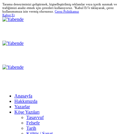
Tarama deneyiminizi geliştirmek, kişiselleştirilmiş reklamlar veya içerik sunmak ve
trafiğimizi analiz etmek için çerezleri kullanıyoruz. "Kabul Et"e tıklayarak, çerez
kullanımımıza izin vermiş olursunuz.
Çerez Politikamız
Kabut Et
Anasayfa
Hakkımızda
Yazarlar
Köşe Yazıları
Tasavvuf
Felsefe
Tarih
Kültür / Sanat