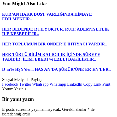
You Might Also Like
KUR’AN HAKK DOST VARLIĞINDA HİMAYE
EDİLMEKTİR..
HER BEDENDE RUH YOKTUR. RUH; ÂDEM’İYETLİK
İLE KESBEDİLİR..
HER TOPLUMUN BİR ÖNDER’E İHTİYACI VARDIR..
HER TÜRLÜ BİLİM KALICILIK İÇİNDE SÜREYE
TÂBİDİR; İLİM, EBEDÎ ve EZELÎ BAKÎLİKTİR..
D’in’le HŞY’den.. HAS AN’DA ŞÜKÜR’ÜNE ER’EN’LER..
Sosyal Medyada Paylaş:
Facebook
Twitter
Whatsapp
Whatsapp
LinkedIn
Copy Link
Print
Yorum Yazınız
Bir yanıt yazın
E-posta adresiniz yayınlanmayacak.
Gerekli alanlar
*
ile
işaretlenmişlerdir