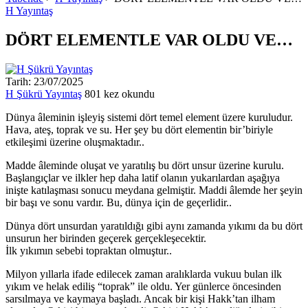
H Yayıntaş
DÖRT ELEMENTLE VAR OLDU VE…
Tarih: 23/07/2025
H Şükrü Yayıntaş
801 kez okundu
Dünya âleminin işleyiş sistemi dört temel element üzere kuruludur.
Hava, ateş, toprak ve su. Her şey bu dört elementin bir’biriyle
etkileşimi üzerine oluşmaktadır..
Madde âleminde oluşat ve yaratılış bu dört unsur üzerine kurulu.
Başlangıçlar ve ilkler hep daha latif olanın yukarılardan aşağıya
inişte katılaşması sonucu meydana gelmiştir. Maddi âlemde her şeyin
bir başı ve sonu vardır. Bu, dünya için de geçerlidir..
Dünya dört unsurdan yaratıldığı gibi aynı zamanda yıkımı da bu dört
unsurun her birinden geçerek gerçekleşecektir.
İlk yıkımın sebebi topraktan olmuştur..
Milyon yıllarla ifade edilecek zaman aralıklarda vukuu bulan ilk
yıkım ve helak ediliş “toprak” ile oldu. Yer günlerce öncesinden
sarsılmaya ve kaymaya başladı. Ancak bir kişi Hakk’tan ilham