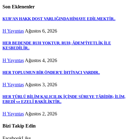
Son Eklenenler
KUR’AN HAKK DOST VARLIĞINDA HİMAYE EDİLMEKTİR..
H Yayıntaş
Ağustos 6, 2026
HER BEDENDE RUH YOKTUR. RUH; ÂDEM’İYETLİK İLE
KESBEDİLİR..
H Yayıntaş
Ağustos 4, 2026
HER TOPLUMUN BİR ÖNDER’E İHTİYACI VARDIR..
H Yayıntaş
Ağustos 3, 2026
HER TÜRLÜ BİLİM KALICILIK İÇİNDE SÜREYE TÂBİDİR; İLİM,
EBEDÎ ve EZELÎ BAKÎLİKTİR..
H Yayıntaş
Ağustos 2, 2026
Bizi Takip Edin
Facebook
Like