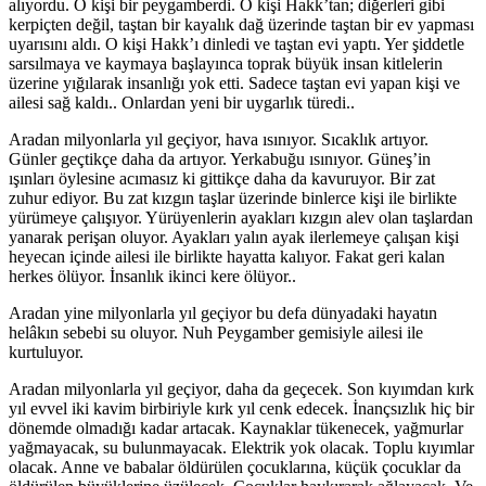
alıyordu. O kişi bir peygamberdi. O kişi Hakk’tan; diğerleri gibi
kerpiçten değil, taştan bir kayalık dağ üzerinde taştan bir ev yapması
uyarısını aldı. O kişi Hakk’ı dinledi ve taştan evi yaptı. Yer şiddetle
sarsılmaya ve kaymaya başlayınca toprak büyük insan kitlelerin
üzerine yığılarak insanlığı yok etti. Sadece taştan evi yapan kişi ve
ailesi sağ kaldı.. Onlardan yeni bir uygarlık türedi..
Aradan milyonlarla yıl geçiyor, hava ısınıyor. Sıcaklık artıyor.
Günler geçtikçe daha da artıyor. Yerkabuğu ısınıyor. Güneş’in
ışınları öylesine acımasız ki gittikçe daha da kavuruyor. Bir zat
zuhur ediyor. Bu zat kızgın taşlar üzerinde binlerce kişi ile birlikte
yürümeye çalışıyor. Yürüyenlerin ayakları kızgın alev olan taşlardan
yanarak perişan oluyor. Ayakları yalın ayak ilerlemeye çalışan kişi
heyecan içinde ailesi ile birlikte hayatta kalıyor. Fakat geri kalan
herkes ölüyor. İnsanlık ikinci kere ölüyor..
Aradan yine milyonlarla yıl geçiyor bu defa dünyadaki hayatın
helâkın sebebi su oluyor. Nuh Peygamber gemisiyle ailesi ile
kurtuluyor.
Aradan milyonlarla yıl geçiyor, daha da geçecek. Son kıyımdan kırk
yıl evvel iki kavim birbiriyle kırk yıl cenk edecek. İnançsızlık hiç bir
dönemde olmadığı kadar artacak. Kaynaklar tükenecek, yağmurlar
yağmayacak, su bulunmayacak. Elektrik yok olacak. Toplu kıyımlar
olacak. Anne ve babalar öldürülen çocuklarına, küçük çocuklar da