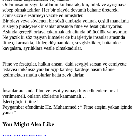
Onlar insanın zayıf taraflarını kullanarak, kin, nifak ve ayrışmaya
sebep olmaktadırlar. Her bir olayda devamlı bahane üreterek,
acımasızca eleştirmeyi vazife edinmiştirler.
Bir olayı veya söylenen bir sözü cımbızla yolarak çeşitli manalarla
süsleyip püsleyerek insanlar arasında fitne ve fesat çıkarıyorlar.
Aslında gerçeği ortaya çıkarmak adı altında bölücülük yapıyorlar.
Ne yazık ki söz taşıyan kimseler de bu işleriyle insanlar arasında
fitne çıkarmakta, kinler, düşmanlıklar, sevgisizlikler, hatta nice
kavgalara, ayrılıklara vesile olmaktadırlar.
Fitne ve fesatçılar, halkın arasın¬daki sevgiyi sarsan ve cemiyette
tedavisi imkânsız yaralar açıp kardeşi kardeşe hasım hâline
getirmekten mutlu olurlar hatta zevk alırlar.
İnsanlar arasında fitne ve fesat yaymayı huy edinenlere fırsat
verilmemeli, onların sözlerine kanmamalı…
İşleri güçleri fitne !
Peygamber efendimiz Hz. Muhammed : “ Fitne ateşini yakan içinde
yanar “.
You Might Also Like