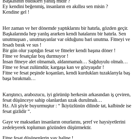
Başkasının bildikleri yanlış mıdır ?
Ey kendini beğenmiş, insanların en akıllısı sen misin ?
Kendine gel !
Her zaman ve her dönemde yaptıklarını bir hatırla, gözden geçir.
Başkalarında hep yanlış ararken kendi hatalarını bir hatırla. Sen
unutmuşsan , unutmayanlar var olduğunu bari unutma. Fitneyi ve
fesadı bırak ve sus !
Bir gün olur yaptığın fesat ve fitneler kendi başına döner !
Fitne ve fesatçılar boş durmuyor !
İnsan fitneye alet olmamalı, aldanmamalı… Sağduyulu olmalı…
Fitne ve fesat zulümdür, kargaşa kan ve gözyaşıdır !
Fitne ve fesat peşinde koşanları, kendi kurdukları tuzaklarıyla baş
başa bırakmalı…
Karıştırıcı, arabozucu, iyi görünüp herkesin arkasından iş çeviren,
fesat düşünceye sahip olanlardan uzak durulmalı…
Hz. Ali şöyle buyurmuştur : “ İkiyüzlünün dilinde tat, kalbinde ise
fesat gizlidir “.
Gaye ve maksatları insanların onurlarını, şeref ve haysiyetlerini
zedeleyerek toplumun gözünden düşürmektir.
Fitne fesat düşünenlerin vay haline !