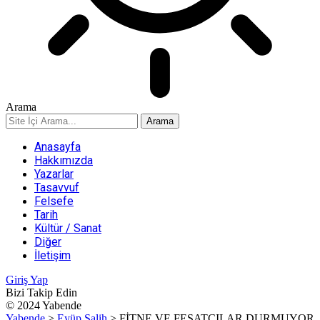
Arama
Anasayfa
Hakkımızda
Yazarlar
Tasavvuf
Felsefe
Tarih
Kültür / Sanat
Diğer
İletişim
Giriş Yap
Bizi Takip Edin
© 2024 Yabende
Yabende
>
Eyüp Salih
>
FİTNE VE FESATÇILAR DURMUYOR