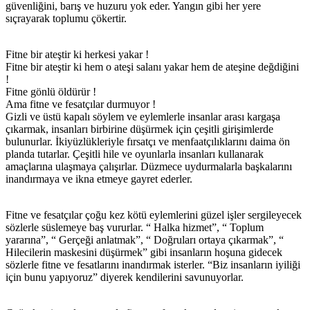
güvenliğini, barış ve huzuru yok eder. Yangın gibi her yere
sıçrayarak toplumu çökertir.
Fitne bir ateştir ki herkesi yakar !
Fitne bir ateştir ki hem o ateşi salanı yakar hem de ateşine değdiğini
!
Fitne gönlü öldürür !
Ama fitne ve fesatçılar durmuyor !
Gizli ve üstü kapalı söylem ve eylemlerle insanlar arası kargaşa
çıkarmak, insanları birbirine düşürmek için çeşitli girişimlerde
bulunurlar. İkiyüzlükleriyle fırsatçı ve menfaatçılıklarını daima ön
planda tutarlar. Çeşitli hile ve oyunlarla insanları kullanarak
amaçlarına ulaşmaya çalışırlar. Düzmece uydurmalarla başkalarını
inandırmaya ve ikna etmeye gayret ederler.
Fitne ve fesatçılar çoğu kez kötü eylemlerini güzel işler sergileyecek
sözlerle süslemeye baş vururlar. “ Halka hizmet”, “ Toplum
yararına”, “ Gerçeği anlatmak”, “ Doğruları ortaya çıkarmak”, “
Hilecilerin maskesini düşürmek” gibi insanların hoşuna gidecek
sözlerle fitne ve fesatlarını inandırmak isterler. “Biz insanların iyiliği
için bunu yapıyoruz” diyerek kendilerini savunuyorlar.