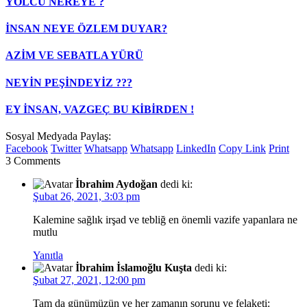
YOLCU NEREYE ?
İNSAN NEYE ÖZLEM DUYAR?
AZİM VE SEBATLA YÜRÜ
NEYİN PEŞİNDEYİZ ???
EY İNSAN, VAZGEÇ BU KİBİRDEN !
Sosyal Medyada Paylaş:
Facebook
Twitter
Whatsapp
Whatsapp
LinkedIn
Copy Link
Print
3 Comments
İbrahim Aydoğan
dedi ki:
Şubat 26, 2021, 3:03 pm
Kalemine sağlık irşad ve tebliğ en önemli vazife yapanlara ne
mutlu
Yanıtla
İbrahim İslamoğlu Kuşta
dedi ki:
Şubat 27, 2021, 12:00 pm
Tam da günümüzün ve her zamanın sorunu ve felaketi: