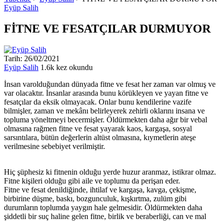
Eyüp Salih
FİTNE VE FESATÇILAR DURMUYOR
Tarih: 26/02/2021
Eyüp Salih
1.6k kez okundu
İnsan varolduğundan dünyada fitne ve fesat her zaman var olmuş ve
var olacaktır. İnsanlar arasında bunu körükleyen ve yayan fitne ve
fesatçılar da eksik olmayacak. Onlar bunu kendilerine vazife
bilmişler, zaman ve mekânı belirleyerek zehirli oklarını insana ve
topluma yöneltmeyi becermişler. Öldürmekten daha ağır bir vebal
olmasına rağmen fitne ve fesat yayarak kaos, kargaşa, sosyal
sarsıntılara, bütün değerlerin altüst olmasına, kıymetlerin ateşe
verilmesine sebebiyet verilmiştir.
Hiç şüphesiz ki fitnenin olduğu yerde huzur aranmaz, istikrar olmaz.
Fitne kişileri olduğu gibi aile ve toplumu da perişan eder.
Fitne ve fesat denildiğinde, ihtilaf ve kargaşa, kavga, çekişme,
birbirine düşme, baskı, bozgunculuk, kışkırtma, zulüm gibi
durumların toplumda yaygın hale gelmesidir. Öldürmekten daha
şiddetli bir suç haline gelen fitne, birlik ve beraberliği, can ve mal