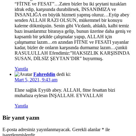
“FİTNE ve FESAT”…Zaten bizler bu iki şeytani tuzakları
idrak edip, karşısında durabilirsek, İNSANIMIZA ve
İNSANLIĞA en büyük hizmeti yapmış oluruz…Eyüp abey
senden ALLAH RAZI OLSUN, mükemmel bir konuyu
kaleme dökmüşsün. Senin gibi Vicdanlı, ahlaklı, kalbi temiz
bazı insanlarımız biraraya gelip, bunun üzerine daha geniş ve
kapsamlı bir şekilde çalışmalar yapıp, ALLAH için
çalışmamız lazım…en azından FİTNE ve FESATI yayanlar
kadar, bizler de onların karşısında durmamız lazım…çunkü
RASULULLAH Efendimiz:”HAKSIZLIK KARŞISINDA
SUSAN, DİLSİZ ŞEYTAN’DIR” buyurmuş.
Yanıtla
Fahreddin
dedi ki:
Mart 5, 2021, 9:43 am
Elıne sağlık Eyyüb abey. ALLAH, fitne fesattan bizi
muhafaza eylesın İNŞALLAH. EYVALLAH
Yanıtla
Bir yanıt yazın
E-posta adresiniz yayınlanmayacak.
Gerekli alanlar
*
ile
işaretlenmişlerdir