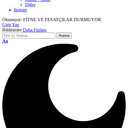
Diğer
İletişim
Okunuyor:
FİTNE VE FESATÇILAR DURMUYOR
Giriş Yap
Bildirimler
Daha Fazlası
Font
Aa
Resizer