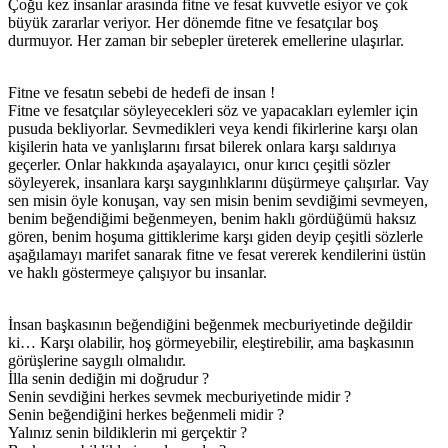
Çoğu kez insanlar arasında fitne ve fesat kuvvetle esiyor ve çok
büyük zararlar veriyor. Her dönemde fitne ve fesatçılar boş
durmuyor. Her zaman bir sebepler üreterek emellerine ulaşırlar.
Fitne ve fesatın sebebi de hedefi de insan !
Fitne ve fesatçılar söyleyecekleri söz ve yapacakları eylemler için
pusuda bekliyorlar. Sevmedikleri veya kendi fikirlerine karşı olan
kişilerin hata ve yanlışlarını fırsat bilerek onlara karşı saldırıya
geçerler. Onlar hakkında aşayalayıcı, onur kırıcı çeşitli sözler
söyleyerek, insanlara karşı saygınlıklarını düşürmeye çalışırlar. Vay
sen misin öyle konuşan, vay sen misin benim sevdiğimi sevmeyen,
benim beğendiğimi beğenmeyen, benim haklı gördüğümü haksız
gören, benim hoşuma gittiklerime karşı giden deyip çeşitli sözlerle
aşağılamayı marifet sanarak fitne ve fesat vererek kendilerini üstün
ve haklı göstermeye çalışıyor bu insanlar.
İnsan başkasının beğendiğini beğenmek mecburiyetinde değildir
ki… Karşı olabilir, hoş görmeyebilir, eleştirebilir, ama başkasının
görüşlerine saygılı olmalıdır.
İlla senin dediğin mi doğrudur ?
Senin sevdiğini herkes sevmek mecburiyetinde midir ?
Senin beğendiğini herkes beğenmeli midir ?
Yalınız senin bildiklerin mi gerçektir ?