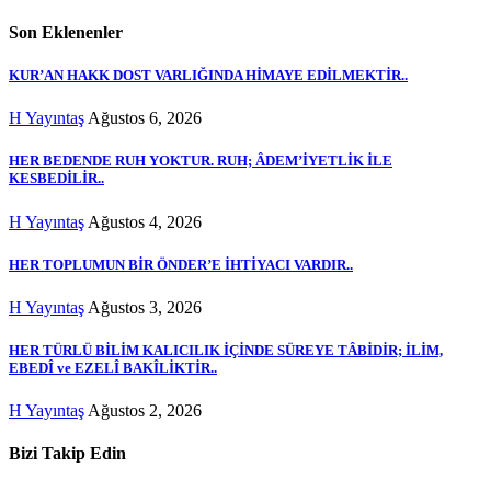
Son Eklenenler
KUR’AN HAKK DOST VARLIĞINDA HİMAYE EDİLMEKTİR..
H Yayıntaş
Ağustos 6, 2026
HER BEDENDE RUH YOKTUR. RUH; ÂDEM’İYETLİK İLE
KESBEDİLİR..
H Yayıntaş
Ağustos 4, 2026
HER TOPLUMUN BİR ÖNDER’E İHTİYACI VARDIR..
H Yayıntaş
Ağustos 3, 2026
HER TÜRLÜ BİLİM KALICILIK İÇİNDE SÜREYE TÂBİDİR; İLİM,
EBEDÎ ve EZELÎ BAKÎLİKTİR..
H Yayıntaş
Ağustos 2, 2026
Bizi Takip Edin