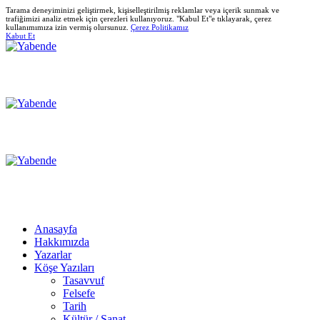
Tarama deneyiminizi geliştirmek, kişiselleştirilmiş reklamlar veya içerik sunmak ve
trafiğimizi analiz etmek için çerezleri kullanıyoruz. "Kabul Et"e tıklayarak, çerez
kullanımımıza izin vermiş olursunuz.
Çerez Politikamız
Kabut Et
Anasayfa
Hakkımızda
Yazarlar
Köşe Yazıları
Tasavvuf
Felsefe
Tarih
Kültür / Sanat