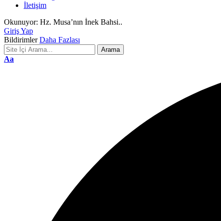
İletişim
Okunuyor:
Hz. Musa’nın İnek Bahsi..
Giriş Yap
Bildirimler
Daha Fazlası
Font
Aa
Resizer