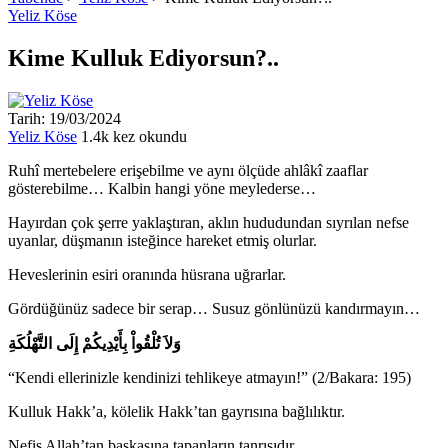
Yeliz Köse
Kime Kulluk Ediyorsun?..
Tarih: 19/03/2024
Yeliz Köse
1.4k kez okundu
Ruhî mertebelere erişebilme ve aynı ölçüde ahlâkî zaaflar
gösterebilme… Kalbin hangi yöne meylederse…
Hayırdan çok şerre yaklaştıran, aklın hududundan sıyrılan nefse
uyanlar, düşmanın isteğince hareket etmiş olurlar.
Heveslerinin esiri oranında hüsrana uğrarlar.
Gördüğünüz sadece bir serap… Susuz gönlünüzü kandırmayın…
وَلاَ تُلْقُواْ بِأَيْدِيكُمْ إِلَى التَّهْلُكَةِ
“Kendi ellerinizle kendinizi tehlikeye atmayın!” (2/Bakara: 195)
Kulluk Hakk’a, kölelik Hakk’tan gayrısına bağlılıktır.
Nefis Allah’tan başkasına tapanların tanrısıdır.