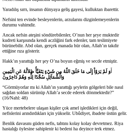
Yaradılış sırrı, insanın dünyaya geliş gayesi, kulluktan ibarettir.
Nefsini ten evinde besleyenlerin, arzularını dizginlemeyenlerin
durumu vahimdir.
Ancak nefsin ateşini söndürebilenler, O’nun her şeye muktedir
kudreti karşısında kendi aczliğini fark edenler, tam teslimiyete
bürünebilir. Abd olan, gerçek manada hür olan, Allah’ın takdir
ettiğine rıza gösterir.
Hakk’ın yarattığı her şey O’na boyun eğmiş ve secde etmiştir.
أَ
وَ لَمْ يَرَوْاْ إِلَى مَا خَلَقَ اللّهُ مِن شَيْءٍ يَتَفَيَّأُ ظِلاَلُهُ عَنِ الْيَمِينِ
وَالْشَّمَآئِلِ سُجَّدًا لِلّهِ وَهُمْ دَاخِرُونَ
“Görmüyorlar mı ki Allah’ın yarattığı şeylerin gölgeleri bile nasıl
sağdan soldan sürünüp Allah’a secde ederek dönmektedir?”
(16/Nahl: 48)
Yüce mertebelere ulaşan kişiler çok amel işledikleri için değil,
nefislerini arındırdıkları için yükselir. Ubûdiyet, ibadete üstün gelir.
Benlik davasını güden nefis, tahtını kolay kolay devretmez. Riya
hastalığı öylesine sahiplenir ki bedeni ha deyince terk etmez.