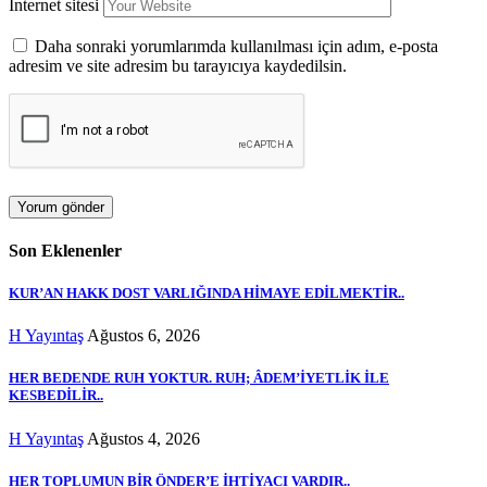
İnternet sitesi
Daha sonraki yorumlarımda kullanılması için adım, e-posta
adresim ve site adresim bu tarayıcıya kaydedilsin.
Son Eklenenler
KUR’AN HAKK DOST VARLIĞINDA HİMAYE EDİLMEKTİR..
H Yayıntaş
Ağustos 6, 2026
HER BEDENDE RUH YOKTUR. RUH; ÂDEM’İYETLİK İLE
KESBEDİLİR..
H Yayıntaş
Ağustos 4, 2026
HER TOPLUMUN BİR ÖNDER’E İHTİYACI VARDIR..