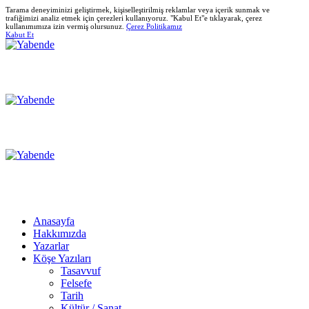
Tarama deneyiminizi geliştirmek, kişiselleştirilmiş reklamlar veya içerik sunmak ve
trafiğimizi analiz etmek için çerezleri kullanıyoruz. "Kabul Et"e tıklayarak, çerez
kullanımımıza izin vermiş olursunuz.
Çerez Politikamız
Kabut Et
Anasayfa
Hakkımızda
Yazarlar
Köşe Yazıları
Tasavvuf
Felsefe
Tarih
Kültür / Sanat