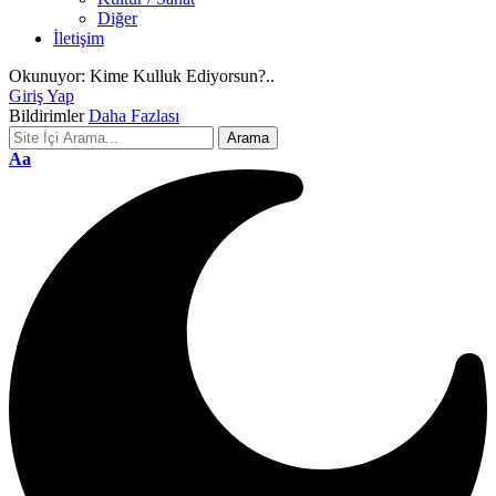
Diğer
İletişim
Okunuyor:
Kime Kulluk Ediyorsun?..
Giriş Yap
Bildirimler
Daha Fazlası
Font
Aa
Resizer