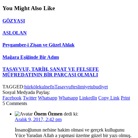
You Might Also Like
GÖZYAŞI
ASLOLAN
Peygamber-i Zişan ve Güzel Ahlak
Mağara Eşiğinde Bir Adım
TASAVVUF, TARİH, SANAT VE FELSEFE
MÜFREDATININ BİR PARÇASI OLMALI
TAGGED:
hür
köle
kul
nefis
Tasavvuf
teslimiyet
ubudiyet
Sosyal Medyada Paylaş:
Facebook
Twitter
Whatsapp
Whatsapp
LinkedIn
Copy Link
Print
5 Comments
Önem Özmen
dedi ki:
Aralık 9, 2017, 2:42 pm
İnsanoğlunun nefsine hakim olmasi ve gerçek kullugunu
Yüce Yaradan Allah a yapmasi üzerine güzel bir yazı olmuş.