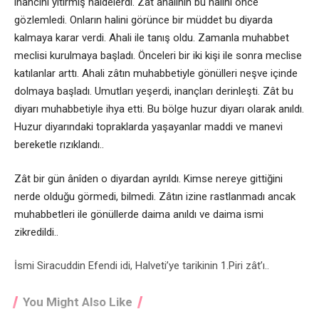
inancını yitirmiş haldelerdi. Zât ahalinin bu halini önce
gözlemledi. Onların halini görünce bir müddet bu diyarda
kalmaya karar verdi. Ahali ile tanış oldu. Zamanla muhabbet
meclisi kurulmaya başladı. Önceleri bir iki kişi ile sonra meclise
katılanlar arttı. Ahali zâtın muhabbetiyle gönülleri neşve içinde
dolmaya başladı. Umutları yeşerdi, inançları derinleşti. Zât bu
diyarı muhabbetiyle ihya etti. Bu bölge huzur diyarı olarak anıldı.
Huzur diyarındaki topraklarda yaşayanlar maddi ve manevi
bereketle rızıklandı..
Zât bir gün ânîden o diyardan ayrıldı. Kimse nereye gittiğini
nerde olduğu görmedi, bilmedi. Zâtın izine rastlanmadı ancak
muhabbetleri ile gönüllerde daima anıldı ve daima ismi
zikredildi..
İsmi Siracuddin Efendi idi, Halveti’ye tarikinin 1.Piri zât’ı..
You Might Also Like