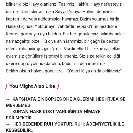
bilirler ki biz Hayy olanlarız. Teslimiz Hakk’a, Hayy nefesteyiz
daima.. Demişler adımıza Seyyid Yahya. Halveti denizinin
kaptan-ı deryası addetmişler hanımızı. Bizim yolumuz birdir
Hakikat içinde. Yoktur ayrı, vahdettir hepsi O’nun nezdinde.
Kesreti görmeyin ayrı bizden. Biz her gönüldeyiz salimhaneler
namazgahtır bize. Hû diye anın ismimizi, bir çağrı ile destûr
ederiz ruhanidir gezginliğimiz. Vardır elbet bir zikrimiz, telkin
eylemişiz gönüllere işitmeyi bilirseniz. Siz size telkin edildiği
üzere doğru yolunuzda olun, budur sizden isteğimiz..
Selâm olsun halveti gönüllere, Hû’dan Hû’ya an’da birlikteyiz”..
You Might Also Like
KAFSHATA E NGOPJES DHE AGJERIMI HESHTJEA SE
MERJEMES..
KUR’AN HAKK DOST VARLIĞINDA HİMAYE
EDİLMEKTİR..
HER BEDENDE RUH YOKTUR. RUH; ÂDEM’İYETLİK İLE
KESBEDİLİR..