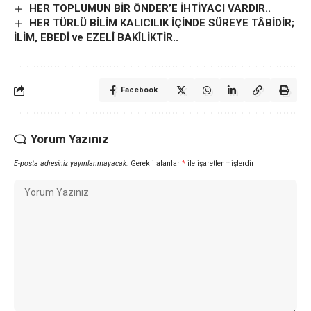
HER TOPLUMUN BİR ÖNDER’E İHTİYACI VARDIR..
HER TÜRLÜ BİLİM KALICILIK İÇİNDE SÜREYE TÂBİDİR;
İLİM, EBEDÎ ve EZELÎ BAKÎLİKTİR..
Facebook
Yorum Yazınız
E-posta adresiniz yayınlanmayacak.
Gerekli alanlar
*
ile işaretlenmişlerdir