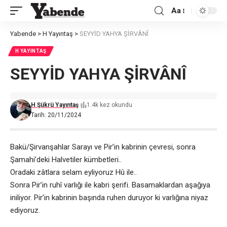
Aa
Font
Resizer
Yabende
>
H Yayıntaş
>
SEYYİD YAHYA ŞİRVÂNÎ
H YAYINTAŞ
SEYYİD YAHYA ŞİRVÂNÎ
H Şükrü Yayıntaş
1.4k kez okundu
Tarih: 20/11/2024
Bakü/Şirvanşahlar Sarayı ve Pir’in kabrinin çevresi, sonra
Şamahi’deki Halvetiler kümbetleri..
Oradaki zâtlara selam eyliyoruz Hû ile..
Sonra Pir’in ruhî varlığı ile kabri şerifi. Basamaklardan aşağıya
iniliyor. Pir’in kabrinin başında ruhen duruyor ki varlığına niyaz
ediyoruz.