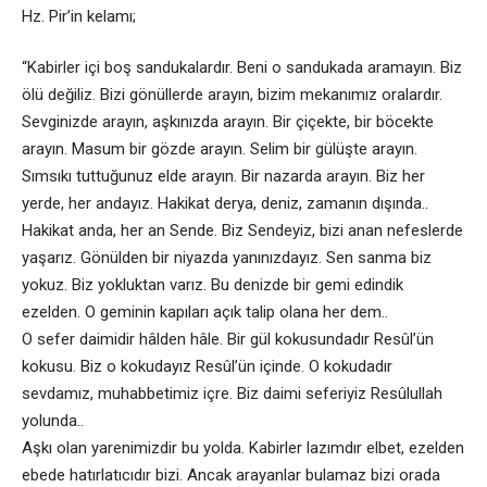
Hz. Pir’in kelamı;
“Kabirler içi boş sandukalardır. Beni o sandukada aramayın. Biz
ölü değiliz. Bizi gönüllerde arayın, bizim mekanımız oralardır.
Sevginizde arayın, aşkınızda arayın. Bir çiçekte, bir böcekte
arayın. Masum bir gözde arayın. Selim bir gülüşte arayın.
Sımsıkı tuttuğunuz elde arayın. Bir nazarda arayın. Biz her
yerde, her andayız. Hakikat derya, deniz, zamanın dışında..
Hakikat anda, her an Sende. Biz Sendeyiz, bizi anan nefeslerde
yaşarız. Gönülden bir niyazda yanınızdayız. Sen sanma biz
yokuz. Biz yokluktan varız. Bu denizde bir gemi edindik
ezelden. O geminin kapıları açık talip olana her dem..
O sefer daimidir hâlden hâle. Bir gül kokusundadır Resûl’ün
kokusu. Biz o kokudayız Resûl’ün içinde. O kokudadır
sevdamız, muhabbetimiz içre. Biz daimi seferiyiz Resûlullah
yolunda..
Aşkı olan yarenimizdir bu yolda. Kabirler lazımdır elbet, ezelden
ebede hatırlatıcıdır bizi. Ancak arayanlar bulamaz bizi orada