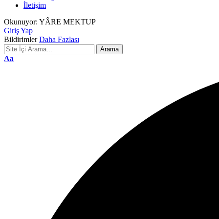
İletişim
Okunuyor:
YÂRE MEKTUP
Giriş Yap
Bildirimler
Daha Fazlası
Font
Aa
Resizer