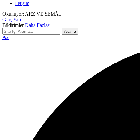
İletişim
Okunuyor:
ARZ VE SEMÂ..
Giriş Yap
Bildirimler
Daha Fazlası
Font
Aa
Resizer