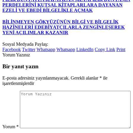
PERDELERİNİ KUTSAL KİTAPLARLARA DAYANAN
EZELİ VE EBEDİ BİLGELİKLE AÇMAK
BİLİNMEYEN GÖKYÜZÜNÜN BİLGİ VE BİLGELİK
HAZİNELERİ EDEBİYATÇILARLA ZENGİNLEŞEREK
YENİ AÇILIMLAR KAZANIR
Sosyal Medyada Paylaş:
Facebook
Twitter
Whatsapp
Whatsapp
LinkedIn
Copy Link
Print
Yorum Yazınız
Bir yanıt yazın
E-posta adresiniz yayınlanmayacak.
Gerekli alanlar
*
ile
işaretlenmişlerdir
Yorum
*