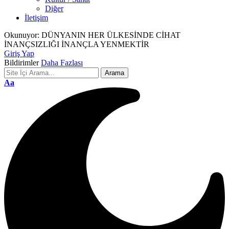
Diğer
İletişim
Okunuyor:
DÜNYANIN HER ÜLKESİNDE CİHAT
İNANÇSIZLIĞI İNANÇLA YENMEKTİR
Giriş Yap
Bildirimler
Daha Fazlası
Font
Aa
Resizer