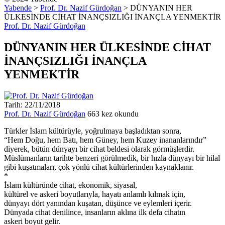
Yabende
>
Prof. Dr. Nazif Gürdoğan
>
DÜNYANIN HER
ÜLKESİNDE CİHAT İNANÇSIZLIĞI İNANÇLA YENMEKTİR
Prof. Dr. Nazif Gürdoğan
DÜNYANIN HER ÜLKESİNDE CİHAT
İNANÇSIZLIĞI İNANÇLA
YENMEKTİR
Tarih: 22/11/2018
Prof. Dr. Nazif Gürdoğan
663 kez okundu
Türkler İslam kültürüyle, yoğrulmaya başladıktan sonra,
“Hem Doğu, hem Batı, hem Güney, hem Kuzey inananlarındır”
diyerek, bütün dünyayı bir cihat beldesi olarak görmüşlerdir.
Müslümanların tarihte benzeri görülmedik, bir hızla dünyayı bir hilal
gibi kuşatmaları, çok yönlü cihat kültürlerinden kaynaklanır.
*
İslam kültüründe cihat, ekonomik, siyasal,
kültürel ve askeri boyutlarıyla, hayatı anlamlı kılmak için,
dünyayı dört yanından kuşatan, düşünce ve eylemleri içerir.
Dünyada cihat denilince, insanların aklına ilk defa cihatın
askeri boyut gelir.