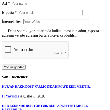
Ad
*
E-posta
*
İnternet sitesi
Daha sonraki yorumlarımda kullanılması için adım, e-posta
adresim ve site adresim bu tarayıcıya kaydedilsin.
Son Eklenenler
KUR’AN HAKK DOST VARLIĞINDA HİMAYE EDİLMEKTİR..
H Yayıntaş
Ağustos 6, 2026
HER BEDENDE RUH YOKTUR. RUH; ÂDEM’İYETLİK İLE
KESBEDİLİR..