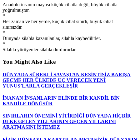
Anadolu insanın mayası küçük cihatla değil, büyük cihatla
yoğrulmuştur.
*
Her zaman ve her yerde, küçük cihat sınırlı, büyük cihat
sınırsızdır.
*
Dünyada silahla kazanılanlar, silahla kaybedilirler.
*
Silahla yürüyenler silahla durdururlar.
You Might Also Like
DÜNYADA SÜREKLİ SAVAŞTAN KESİNTİSİZ BARIŞA
GEÇME HER ÜLKEDE UÇ VERECEK YENİ
YUNUS’LARLA GERÇEKLEŞİR
İNANAN İNSANLARIN ELİNDE BİR KANDİL BİN
KANDİLE DÖNÜŞÜR
SINIRLARIN ÖNEMİNİ YİTİRDİĞİ DÜNYADA HİÇBİR
ÜLKE GELEN YILLARININ GEÇEN YILLARINI
ARATMASINI İSTEMEZ
FİZİK DÜNYAYLA KAPATILAN METAFİZİK DÜNYANIN