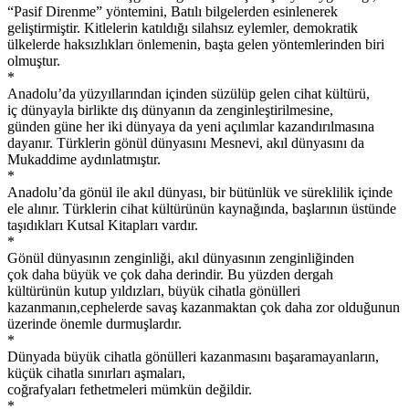
“Pasif Direnme” yöntemini, Batılı bilgelerden esinlenerek
geliştirmiştir. Kitlelerin katıldığı silahsız eylemler, demokratik
ülkelerde haksızlıkları önlemenin, başta gelen yöntemlerinden biri
olmuştur.
*
Anadolu’da yüzyıllarından içinden süzülüp gelen cihat kültürü,
iç dünyayla birlikte dış dünyanın da zenginleştirilmesine,
günden güne her iki dünyaya da yeni açılımlar kazandırılmasına
dayanır. Türklerin gönül dünyasını Mesnevi, akıl dünyasını da
Mukaddime aydınlatmıştır.
*
Anadolu’da gönül ile akıl dünyası, bir bütünlük ve süreklilik içinde
ele alınır. Türklerin cihat kültürünün kaynağında, başlarının üstünde
taşıdıkları Kutsal Kitapları vardır.
*
Gönül dünyasının zenginliği, akıl dünyasının zenginliğinden
çok daha büyük ve çok daha derindir. Bu yüzden dergah
kültürünün kutup yıldızları, büyük cihatla gönülleri
kazanmanın,cephelerde savaş kazanmaktan çok daha zor olduğunun
üzerinde önemle durmuşlardır.
*
Dünyada büyük cihatla gönülleri kazanmasını başaramayanların,
küçük cihatla sınırları aşmaları,
coğrafyaları fethetmeleri mümkün değildir.
*