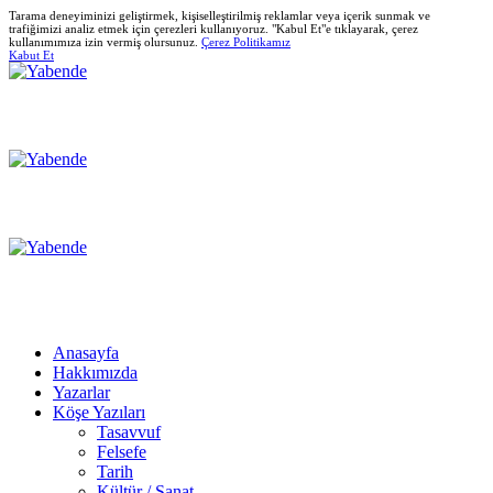
Tarama deneyiminizi geliştirmek, kişiselleştirilmiş reklamlar veya içerik sunmak ve
trafiğimizi analiz etmek için çerezleri kullanıyoruz. "Kabul Et"e tıklayarak, çerez
kullanımımıza izin vermiş olursunuz.
Çerez Politikamız
Kabut Et
Anasayfa
Hakkımızda
Yazarlar
Köşe Yazıları
Tasavvuf
Felsefe
Tarih
Kültür / Sanat