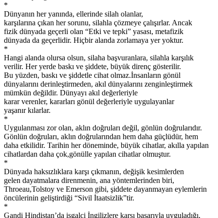
*
Dünyanın her yanında, ellerinde silah olanlar,
karşılarına çıkan her sorunu, silahla çözmeye çalışırlar. Ancak
fizik dünyada geçerli olan “Etki ve tepki” yasası, metafizik
dünyada da geçerlidir. Hiçbir alanda zorlamaya yer yoktur.
*
Hangi alanda olursa olsun, silaha başvuranlara, silahla karşılık
verilir. Her yerde baskı ve şiddete, büyük direnç gösterilir.
Bu yüzden, baskı ve şiddetle cihat olmaz.İnsanların gönül
dünyalarını derinleştirmeden, akıl dünyalarını zenginleştirmek
mümkün değildir. Dünyayı akıl değerleriyle
karar verenler, kararları gönül değerleriyle uygulayanlar
yaşanır kılarlar.
*
Uygulanması zor olan, aklın doğruları değil, gönlün doğrularıdır.
Gönlün doğruları, aklın doğrularından hem daha güçlüdür, hem
daha etkilidir. Tarihin her döneminde, büyük cihatlar, akılla yapılan
cihatlardan daha çok,gönülle yapılan cihatlar olmuştur.
*
Dünyada haksızlıklara karşı çıkmanın, değişik kesimlerden
gelen dayatmalara direnmenin, ana yöntemlerinden biri,
Throeau,Tolstoy ve Emerson gibi, şiddete dayanmayan eylemlerin
öncülerinin geliştirdiği “Sivil İtaatsizlik”tir.
*
Gandi Hindistan’da işgalci İngilizlere karşı başarıyla uyguladığı,