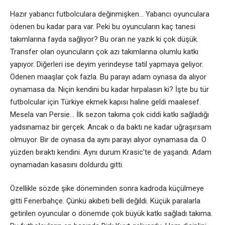
Hazır yabancı futbolculara değinmişken… Yabancı oyunculara
ödenen bu kadar para var. Peki bu oyuncuların kaç tanesi
takımlarına fayda sağlıyor? Bu oran ne yazık ki çok düşük.
Transfer olan oyuncuların çok azı takımlarına olumlu katkı
yapıyor. Diğerleri ise deyim yerindeyse tatil yapmaya geliyor.
Ödenen maaşlar çok fazla. Bu parayı adam oynasa da alıyor
oynamasa da. Niçin kendini bu kadar hırpalasın ki? İşte bu tür
futbolcular için Türkiye ekmek kapısı haline geldi maalesef.
Mesela van Persie… İlk sezon takıma çok ciddi katkı sağladığı
yadsınamaz bir gerçek. Ancak o da baktı ne kadar uğraşırsam
olmuyor. Bir de oynasa da aynı parayı alıyor oynamasa da. O
yüzden bıraktı kendini. Aynı durum Krasic’te de yaşandı. Adam
oynamadan kasasını doldurdu gitti.
Özellikle sözde şike döneminden sonra kadroda küçülmeye
gitti Fenerbahçe. Çünkü akıbeti belli değildi. Küçük paralarla
getirilen oyuncular o dönemde çok büyük katkı sağladı takıma.