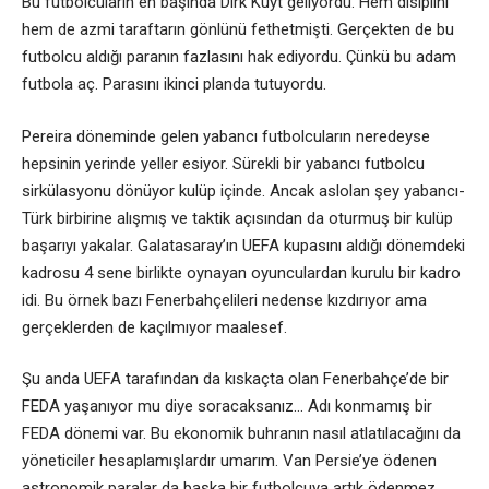
Bu futbolcuların en başında Dirk Kuyt geliyordu. Hem disiplini
hem de azmi taraftarın gönlünü fethetmişti. Gerçekten de bu
futbolcu aldığı paranın fazlasını hak ediyordu. Çünkü bu adam
futbola aç. Parasını ikinci planda tutuyordu.
Pereira döneminde gelen yabancı futbolcuların neredeyse
hepsinin yerinde yeller esiyor. Sürekli bir yabancı futbolcu
sirkülasyonu dönüyor kulüp içinde. Ancak aslolan şey yabancı-
Türk birbirine alışmış ve taktik açısından da oturmuş bir kulüp
başarıyı yakalar. Galatasaray’ın UEFA kupasını aldığı dönemdeki
kadrosu 4 sene birlikte oynayan oyunculardan kurulu bir kadro
idi. Bu örnek bazı Fenerbahçelileri nedense kızdırıyor ama
gerçeklerden de kaçılmıyor maalesef.
Şu anda UEFA tarafından da kıskaçta olan Fenerbahçe’de bir
FEDA yaşanıyor mu diye soracaksanız… Adı konmamış bir
FEDA dönemi var. Bu ekonomik buhranın nasıl atlatılacağını da
yöneticiler hesaplamışlardır umarım. Van Persie’ye ödenen
astronomik paralar da başka bir futbolcuya artık ödenmez