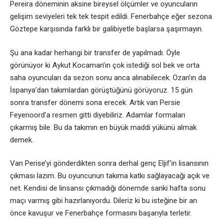
Pereira döneminin aksine bireysel ölçümler ve oyuncuların
gelişim seviyeleri tek tek tespit edildi. Fenerbahçe eğer sezona
Göztepe karşısında farklı bir galibiyetle başlarsa şaşırmayın.
Şu ana kadar herhangi bir transfer de yapılmadı. Öyle
görünüyor ki Aykut Kocaman’ın çok istediği sol bek ve orta
saha oyuncuları da sezon sonu anca alınabilecek. Ozan’ın da
İspanya’dan takımlardan görüştüğünü görüyoruz. 15 gün
sonra transfer dönemi sona erecek. Artık van Persie
Feyenoord’a resmen gitti diyebiliriz. Adamlar formaları
çıkarmış bile. Bu da takımın en büyük maddi yükünü almak
demek.
Van Perise’yi gönderdikten sonra derhal genç Eljif’in lisansının
çıkması lazım. Bu oyuncunun takıma katkı sağlayacağı açık ve
net. Kendisi de linsansı çıkmadığı dönemde sanki hafta sonu
maçı varmış gibi hazırlanıyordu. Dileriz ki bu isteğine bir an
önce kavuşur ve Fenerbahçe formasını başarıyla terletir.