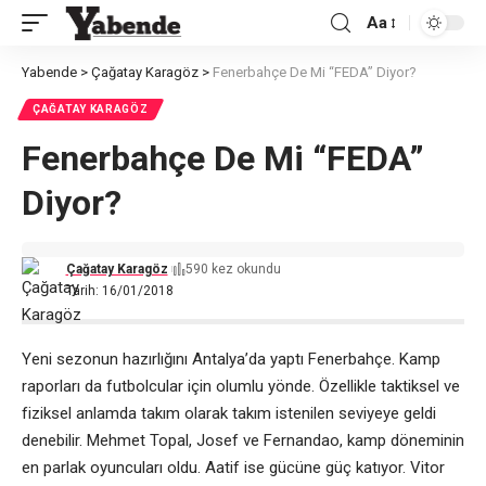
Aa
Font
Resizer
Yabende
>
Çağatay Karagöz
>
Fenerbahçe De Mi “FEDA” Diyor?
ÇAĞATAY KARAGÖZ
Fenerbahçe De Mi “FEDA”
Diyor?
Çağatay Karagöz
590 kez okundu
Tarih: 16/01/2018
Yeni sezonun hazırlığını Antalya’da yaptı Fenerbahçe. Kamp
raporları da futbolcular için olumlu yönde. Özellikle taktiksel ve
fiziksel anlamda takım olarak takım istenilen seviyeye geldi
denebilir. Mehmet Topal, Josef ve Fernandao, kamp döneminin
en parlak oyuncuları oldu. Aatif ise gücüne güç katıyor. Vitor